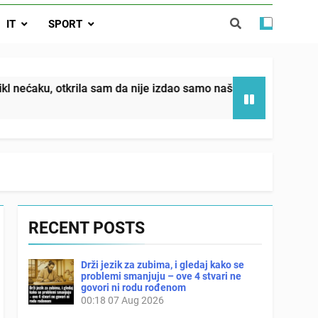
ućnost koju smo joj godinama gradile
IT
SPORT
 SAM MU POGLEDAO U OČI, ISPUSTIO
I REKLI DA JE MRTVA Advertisements
in sin već sutradan oženio ljubavnicom,
 — i da iza bolničkog stakla već čekaju
državna odvjetnica i policija
da nije izdao samo našu kćer, nego je svojim potpisom ukrao 
RECENT POSTS
Drži jezik za zubima, i gledaj kako se
problemi smanjuju – ove 4 stvari ne
govori ni rodu rođenom
00:18
07 Aug 2026