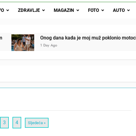
svojim potpisom ukrao bud
VO
ZDRAVLJE
MAGAZIN
FOTO
AUTO
SIROMAŠNI DJEČAK VRATIO JE TENISICE MOGA SINA — ALI KADA
SAM ČAŠU: BIO JE SIN ŽENE ZA KOJU SU M
ok mi je svekrva čupala infuziju i šaptala da umrem kako bi se njez
nije znala da je ispod zavoja ostao gumb koji je snimao svaku riječ
g dana kada je moj muž poklonio motocikl nećaku, otkrila sam 
y Ago
3
4
Sljedeća »