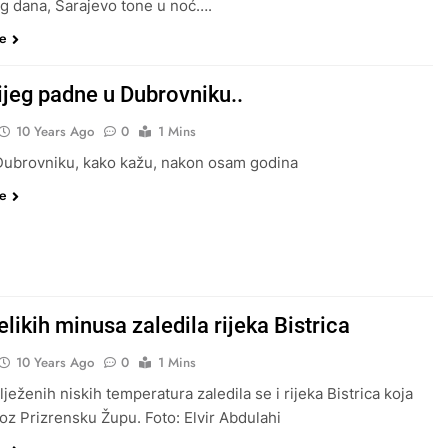
g dana, Sarajevo tone u noć….
še
ijeg padne u Dubrovniku..
10 Years Ago
0
1 Mins
Dubrovniku, kako kažu, nakon osam godina
še
likih minusa zaledila rijeka Bistrica
10 Years Ago
0
1 Mins
ježenih niskih temperatura zaledila se i rijeka Bistrica koja
roz Prizrensku Župu. Foto: Elvir Abdulahi