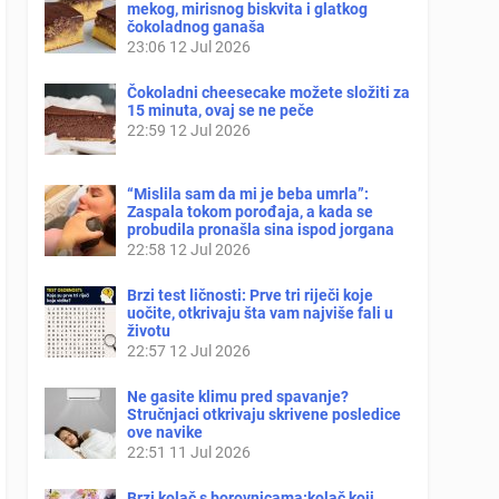
mekog, mirisnog biskvita i glatkog
čokoladnog ganaša
23:06
12 Jul 2026
Čokoladni cheesecake možete složiti za
15 minuta, ovaj se ne peče
22:59
12 Jul 2026
“Mislila sam da mi je beba umrla”:
Zaspala tokom porođaja, a kada se
probudila pronašla sina ispod jorgana
22:58
12 Jul 2026
Brzi test ličnosti: Prve tri riječi koje
uočite, otkrivaju šta vam najviše fali u
životu
22:57
12 Jul 2026
Ne gasite klimu pred spavanje?
Stručnjaci otkrivaju skrivene posledice
ove navike
22:51
11 Jul 2026
Brzi kolač s borovnicama:kolač koji