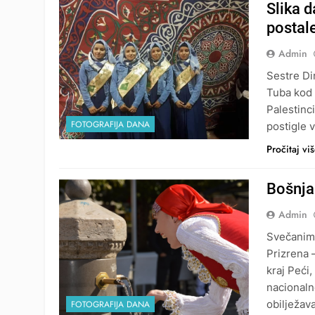
Slika d
postal
Admin
Sestre Di
Tuba kod 
Palestinc
FOTOGRAFIJA DANA
postigle 
Pročitaj vi
Bošnja
Admin
Svečanim 
Prizrena –
kraj Peći
nacionaln
obilježav
FOTOGRAFIJA DANA