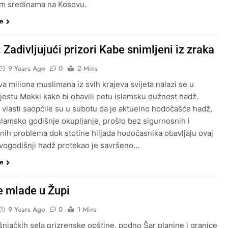
im sredinama na Kosovu.
še
Zadivljujući prizori Kabe snimljeni iz zraka
9 Years Ago
0
2 Mins
va miliona muslimana iz svih krajeva svijeta nalazi se u
estu Mekki kako bi obavili petu islamsku dužnost hadž.
 vlasti saopćile su u subotu da je aktuelno hodočašće hadž,
slamsko godišnje okupljanje, prošlo bez sigurnosnih i
nih problema dok stotine hiljada hodočasnika obavljaju ovaj
vogodišnji hadž protekao je savršeno…
še
e mlade u Župi
9 Years Ago
0
1 Mins
šnjačkih sela prizrenske opštine, podno Šar planine i granice