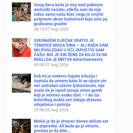
Onog dana kada je moj muž poklonio
motocikl nećaku, otkrila sam da nije
izdao samo našu kćer, nego je svojim
potpisom ukrao budućnost koju smo joj
godinama gradile
00:15
07 Aug 2026
SIROMAŠNI DJEČAK VRATIO JE
TENISICE MOGA SINA — ALI KADA SAM
MU POGLEDAO U OČI, ISPUSTIO SAM
ČAŠU: BIO JE SIN ŽENE ZA KOJU SU MI
REKLI DA JE MRTVA Advertisements
00:08
07 Aug 2026
Dok mi je svekrva čupala infuziju i
šaptala da umrem kako bi se njezin sin
već sutradan oženio ljubavnicom, nije
znala da je ispod zavoja ostao gumb
koji je snimao svaku riječ — i da iza
bolničkog stakla već čekaju državna
odvjetnica i policija
23:58
06 Aug 2026
Mislio je da je stranac doneo običan sat
na popravku. Ali kada ga je otvorio,
prestao je da diše…