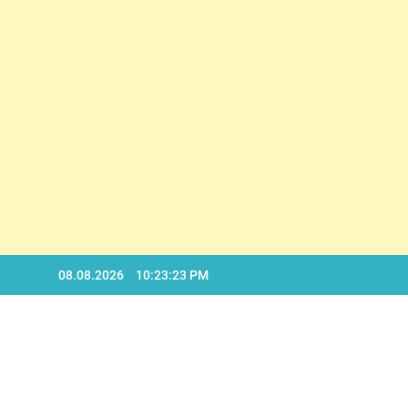
D
Skip
08.08.2026
10:23:24 PM
to
content
D
BA