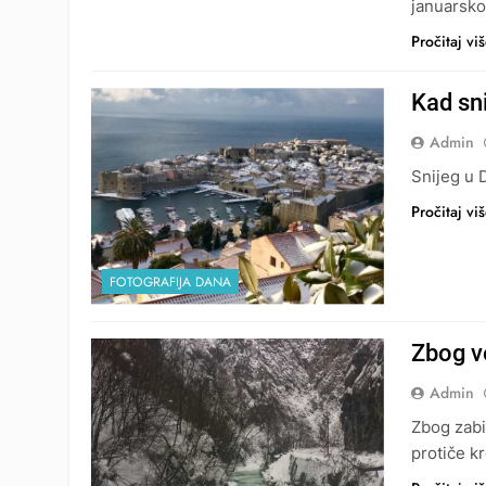
januarsko
Pročitaj vi
Kad sn
Admin
Snijeg u 
Pročitaj vi
FOTOGRAFIJA DANA
Zbog ve
Admin
Zbog zabil
protiče k