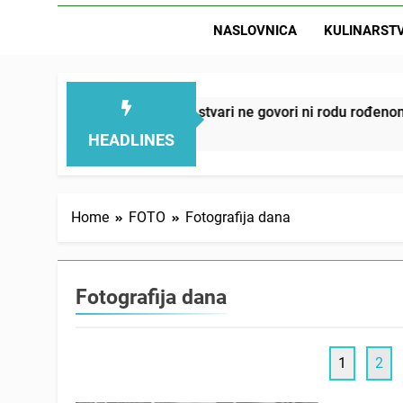
NASLOVNICA
KULINARST
D
 – ove 4 stvari ne govori ni rodu rođenom
Ono
1 Da
HEADLINES
Home
FOTO
Fotografija dana
Fotografija dana
1
2