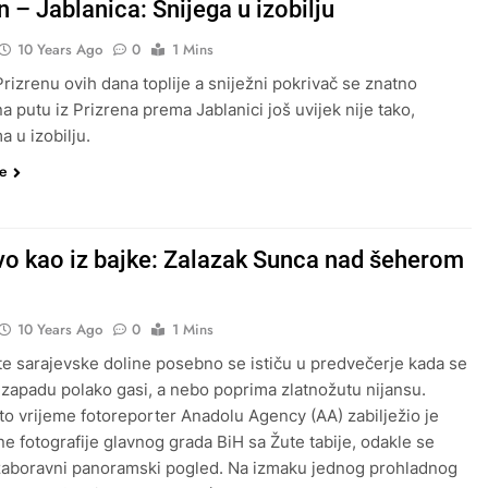
 – Jablanica: Snijega u izobilju
10 Years Ago
0
1 Mins
Prizrenu ovih dana toplije a sniježni pokrivač se znatno
a putu iz Prizrena prema Jablanici još uvijek nije tako,
a u izobilju.
še
vo kao iz bajke: Zalazak Sunca nad šeherom
10 Years Ago
0
1 Mins
te sarajevske doline posebno se ističu u predvečerje kada se
zapadu polako gasi, a nebo poprima zlatnožutu nijansu.
to vrijeme fotoreporter Anadolu Agency (AA) zabilježio je
ne fotografije glavnog grada BiH sa Žute tabije, odakle se
zaboravni panoramski pogled. Na izmaku jednog prohladnog