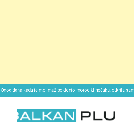
ok mi je svekrva čupala infuziju i šaptala da umrem kako bi se njez
nije znala da je ispod zavoja ostao gumb koji je snimao svaku riječ
Drži jezik za zubima, i gledaj kako se problemi smanjuju –
Onog dana kada je moj muž poklonio motocikl nećaku, otkrila sam 
svojim potpisom ukrao bud
SIROMAŠNI DJEČAK VRATIO JE TENISICE MOGA SINA — ALI KADA
SAM ČAŠU: BIO JE SIN ŽENE ZA KOJU SU M
ok mi je svekrva čupala infuziju i šaptala da umrem kako bi se njez
nije znala da je ispod zavoja ostao gumb koji je snimao svaku riječ
Drži jezik za zubima, i gledaj kako se problemi smanjuju –
LKAN PLUS
Onog dana kada je moj muž poklonio motocikl nećaku, otkrila sam 