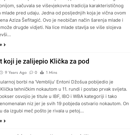
nijom, sačuvala se viševjekovna tradicija karakterističnog
 mlade pred udaju. Jedna od posljednjih koja je vična ovom
nena Aziza Šefitagić. Ovo je neobičan način šarenja mlade i
 može drugde vidjeti. Na lice mlade stavlja se više slojeva
evši…
še
 koji je zalijepio Klička za pod
9 Years Ago
0
1 Mins
ularnoj borbi na ‘Vembliju’ Entoni Džošua pobijedio je
 Klička tehničkim nokautom u 11. rundi i postao prvak svijeta.
bokser osvojio je titule u IBF, IBO i WBA kategoriji i tako
fenomenalan niz jer je svih 19 pobjeda ostvario nokautom. On
zu da izgubi meč pošto je rivala u petoj…
še