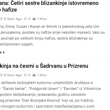
ana: Četiri sestre blizankinje istovremeno
e hafize
8 Years Ago
0
1 Mins
na, Dima, Susan i Razan al-Shiniti iz palestinskog sela Um
Jerusalema, postale su hafize prije nekoliko mjeseci. Iako su
i poznati po velikom broju hafiza, sestre bliznakinje su
veličanstven uspjeh.
še
kinja na česmi u Šadrvanu u Prizrenu
8 Years Ago
0
1 Mins
defileom bošnjačkih kulturno-umjetničkih društava iz
 “Šarski behar”, “Podgorski biseri” i “Đerdan” iz Vitomirice
, počelo obilježavanje, jedanaestu godinu zaredom
og praznika “Dan Bosnjaka Kosova” koji se, po tradiciji,
a mnogim kulturnim i sportskim manifestacijama u svim