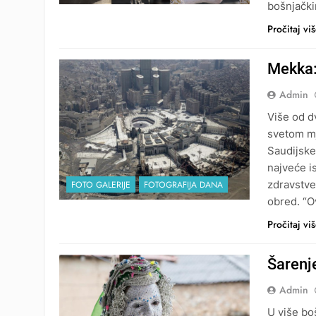
bošnjačk
Pročitaj vi
Mekka: 
Admin
Više od d
svetom mj
Saudijske
najveće i
zdravstve
FOTO GALERIJE
FOTOGRAFIJA DANA
obred. “O
Pročitaj vi
Šarenj
Admin
U više bo