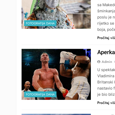
sa Makedo
šminkanja
poslu je 
rijetko se
FOTOGRAFIJA DANA
boja, poč
Pročitaj vi
Aperkat
Admin
U spektak
Vladimira
Britanski 
nastavio 
je bio bli
FOTOGRAFIJA DANA
Pročitaj vi