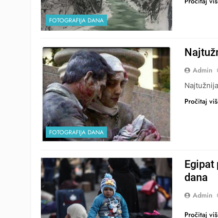
Pročitaj vi
FOTOGRAFIJA DANA
Najtužn
Admin
Najtužnij
Pročitaj vi
FOTOGRAFIJA DANA
Egipat
dana
Admin
Pročitaj vi