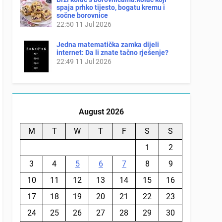
spaja prhko tijesto, bogatu kremu i
sočne borovnice
22:50
11 Jul 2026
Jedna matematička zamka dijeli
internet: Da li znate tačno rješenje?
22:49
11 Jul 2026
August 2026
M
T
W
T
F
S
S
1
2
3
4
5
6
7
8
9
10
11
12
13
14
15
16
17
18
19
20
21
22
23
24
25
26
27
28
29
30