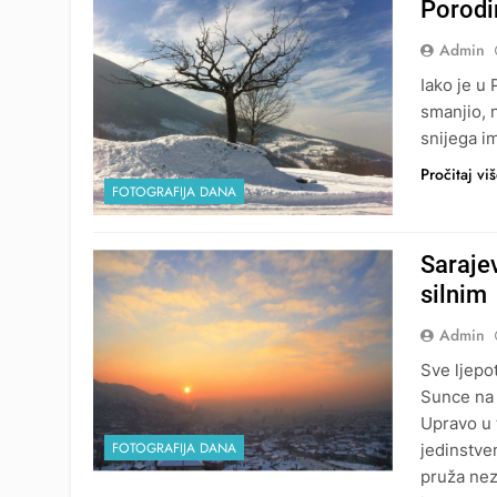
Porodin
Admin
Iako je u 
smanjio, n
snijega im
Pročitaj vi
FOTOGRAFIJA DANA
Saraje
silnim
Admin
Sve ljepo
Sunce na 
Upravo u 
FOTOGRAFIJA DANA
jedinstve
pruža ne