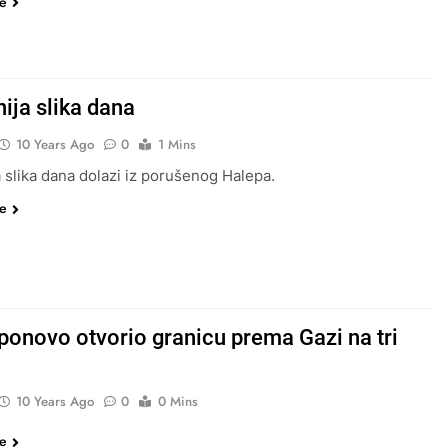
še
ija slika dana
10 Years Ago
0
1 Mins
a slika dana dolazi iz porušenog Halepa.
še
 ponovo otvorio granicu prema Gazi na tri
10 Years Ago
0
0 Mins
še