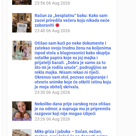
23:56
06 Aug 2026
Račun za „besplatnu“ baku: Kako sam
zaovi priredila večeru koju nikada neće
zaboraviti
23:40
06 Aug 2026
Otišao sam kući po neke dokumente i
zatekao svoju trudnu ženu na koljenima
ispod stola u blagovaonici kako skuplja
ostatke papira koje su joj majka i
prijatelji bacali. „Dobra je samo za to
što mi je rodila unuče“, podrugljivo se
rekla majka. Nisam rekao ni riječi.
Okrenuo sam stol, pozvao osiguranje i
otvorio snimke koje će otkriti istinu koju
je moja obitelj skrivala.
23:30
06 Aug 2026
Nekoliko dana prije carskog reza otišao
je na odmor, a supruga mu je pripremila
razgovor koji nije mogao izbjeći
23:26
06 Aug 2026
Miks griza i jabuka – Sočan, nežan,