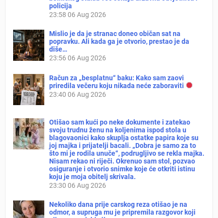
policija
23:58
06 Aug 2026
Mislio je da je stranac doneo običan sat na
popravku. Ali kada ga je otvorio, prestao je da
diše…
23:56
06 Aug 2026
Račun za „besplatnu“ baku: Kako sam zaovi
priredila večeru koju nikada neće zaboraviti
23:40
06 Aug 2026
Otišao sam kući po neke dokumente i zatekao
svoju trudnu ženu na koljenima ispod stola u
blagovaonici kako skuplja ostatke papira koje su
joj majka i prijatelji bacali. „Dobra je samo za to
što mi je rodila unuče“, podrugljivo se rekla majka.
Nisam rekao ni riječi. Okrenuo sam stol, pozvao
osiguranje i otvorio snimke koje će otkriti istinu
koju je moja obitelj skrivala.
23:30
06 Aug 2026
Nekoliko dana prije carskog reza otišao je na
odmor, a supruga mu je pripremila razgovor koji