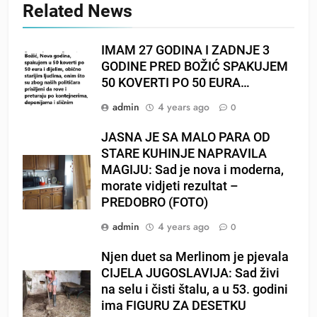
Related News
IMAM 27 GODINA I ZADNJE 3
GODINE PRED BOŽIĆ SPAKUJEM
50 KOVERTI PO 50 EURA…
admin
4 years ago
0
JASNA JE SA MALO PARA OD
STARE KUHINJE NAPRAVILA
MAGIJU: Sad je nova i moderna,
morate vidjeti rezultat –
PREDOBRO (FOTO)
admin
4 years ago
0
Njen duet sa Merlinom je pjevala
CIJELA JUGOSLAVIJA: Sad živi
na selu i čisti štalu, a u 53. godini
ima FIGURU ZA DESETKU