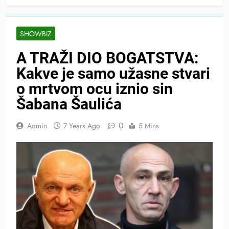
SHOWBIZ
A TRAŽI DIO BOGATSTVA:
Kakve je samo užasne stvari
o mrtvom ocu iznio sin
Šabana Šaulića
0
Admin
7 Years Ago
5 Mins