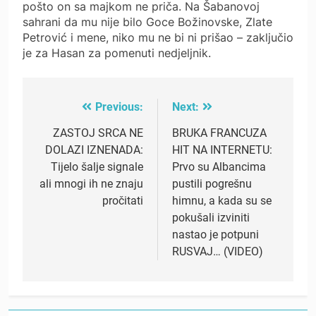
pošto on sa majkom ne priča. Na Šabanovoj
sahrani da mu nije bilo Goce Božinovske, Zlate
Petrović i mene, niko mu ne bi ni prišao – zaključio
je za Hasan za pomenuti nedjeljnik.
Previous:
Next:
Post
navigation
ZASTOJ SRCA NE
BRUKA FRANCUZA
DOLAZI IZNENADA:
HIT NA INTERNETU:
Tijelo šalje signale
Prvo su Albancima
ali mnogi ih ne znaju
pustili pogrešnu
pročitati
himnu, a kada su se
pokušali izviniti
nastao je potpuni
RUSVAJ… (VIDEO)