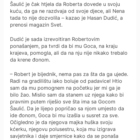
Šaulić je čak htjela da Roberta dovede u svoju
kuću, da ga ne razdvaja od svoje djece, ali Nena
tada to nije dozvolila – kazao je Hasan Dudić, a
prenosi magazin Svet.
Dudić je sada izrevoltiran Robertovim
ponašanjem, pa tvrdi da bi mu Goca, na kraju
krajeva, pomogla, ali da na nju nije nikako trebalo
da krene đonom.
– Robert je bijednik, nema pas za šta da ga ujede.
Radi na gradilištu iako boluje od padavice! Htio
sam da mu pomognem na početku jer mi ga je
bilo žao. Mislio sam da stanem uz njega kako bi
pravnim putem riješio sve šta ima sa Gocom
Šaulić. Da je lijepo popričao sa njom umjesto da
ide đonom, Goca bi mu izašla u susret za sve.
Očigledno je da njegova majka huška svoju
kćerku, njegovu polusestru, koja mu izigrava
savjetnika i daje smjernice kako da se ponaša