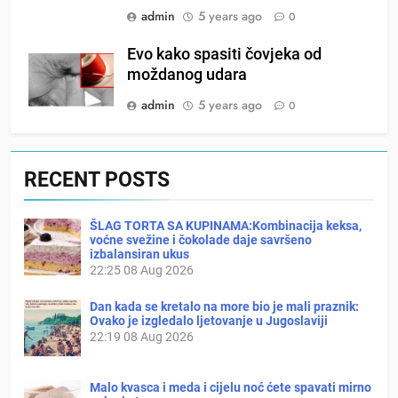
admin
5 years ago
0
Evo kako spasiti čovjeka od
moždanog udara
admin
5 years ago
0
RECENT POSTS
ŠLAG TORTA SA KUPINAMA:Kombinacija keksa,
voćne svežine i čokolade daje savršeno
izbalansiran ukus
22:25
08 Aug 2026
Dan kada se kretalo na more bio je mali praznik:
Ovako je izgledalo ljetovanje u Jugoslaviji
22:19
08 Aug 2026
Malo kvasca i meda i cijelu noć ćete spavati mirno