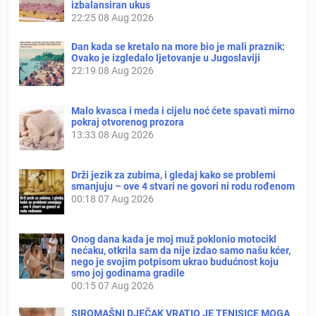
izbalansiran ukus
22:25
08 Aug 2026
Dan kada se kretalo na more bio je mali praznik:
Ovako je izgledalo ljetovanje u Jugoslaviji
22:19
08 Aug 2026
Malo kvasca i meda i cijelu noć ćete spavati mirno
pokraj otvorenog prozora
13:33
08 Aug 2026
Drži jezik za zubima, i gledaj kako se problemi
smanjuju – ove 4 stvari ne govori ni rodu rođenom
00:18
07 Aug 2026
Onog dana kada je moj muž poklonio motocikl
nećaku, otkrila sam da nije izdao samo našu kćer,
nego je svojim potpisom ukrao budućnost koju
smo joj godinama gradile
00:15
07 Aug 2026
SIROMAŠNI DJEČAK VRATIO JE TENISICE MOGA