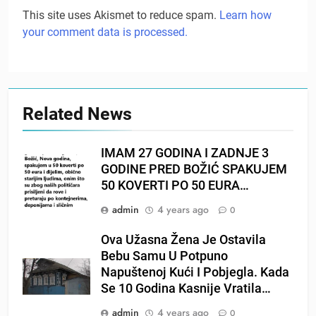
This site uses Akismet to reduce spam.
Learn how
your comment data is processed.
Related News
IMAM 27 GODINA I ZADNJE 3
GODINE PRED BOŽIĆ SPAKUJEM
50 KOVERTI PO 50 EURA…
admin
4 years ago
0
Ova Užasna Žena Je Ostavila
Bebu Samu U Potpuno
Napuštenoj Kući I Pobjegla. Kada
Se 10 Godina Kasnije Vratila…
admin
4 years ago
0