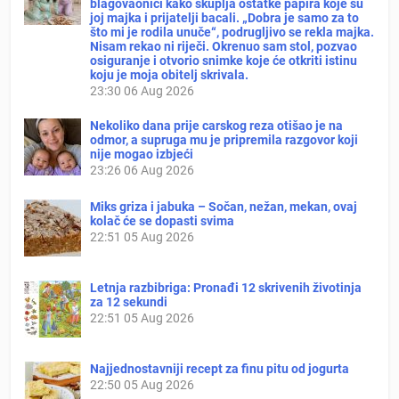
blagovaonici kako skuplja ostatke papira koje su
joj majka i prijatelji bacali. „Dobra je samo za to
što mi je rodila unuče“, podrugljivo se rekla majka.
Nisam rekao ni riječi. Okrenuo sam stol, pozvao
osiguranje i otvorio snimke koje će otkriti istinu
koju je moja obitelj skrivala.
23:30
06 Aug 2026
Nekoliko dana prije carskog reza otišao je na
odmor, a supruga mu je pripremila razgovor koji
nije mogao izbjeći
23:26
06 Aug 2026
Miks griza i jabuka – Sočan, nežan, mekan, ovaj
kolač će se dopasti svima
22:51
05 Aug 2026
Letnja razbibriga: Pronađi 12 skrivenih životinja
za 12 sekundi
22:51
05 Aug 2026
Najjednostavniji recept za finu pitu od jogurta
22:50
05 Aug 2026