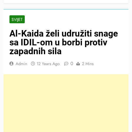
SVIJET
Al-Kaida želi udružiti snage
sa IDIL-om u borbi protiv
zapadnih sila
0
Admin
12 Years Ago
2 Mins