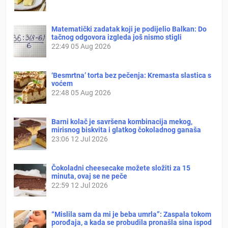
Matematički zadatak koji je podijelio Balkan: Do
tačnog odgovora izgleda još nismo stigli
22:49
05 Aug 2026
‘Besmrtna’ torta bez pečenja: Kremasta slastica s
voćem
22:48
05 Aug 2026
Barni kolač je savršena kombinacija mekog,
mirisnog biskvita i glatkog čokoladnog ganaša
23:06
12 Jul 2026
Čokoladni cheesecake možete složiti za 15
minuta, ovaj se ne peče
22:59
12 Jul 2026
“Mislila sam da mi je beba umrla”: Zaspala tokom
porođaja, a kada se probudila pronašla sina ispod