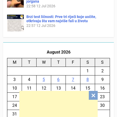
jorgana
22:58
12 Jul 2026
Brzi test ličnosti: Prve tri riječi koje uočite,
otkrivaju šta vam najviše fali u životu
22:57
12 Jul 2026
August 2026
M
T
W
T
F
S
S
1
2
3
4
5
6
7
8
9
10
11
12
13
14
15
16
17
18
19
20
21
22
23
24
25
26
27
28
29
30
31