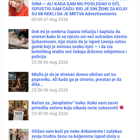
SINA — ALI KADA SAM MU POGLEDAO U OČI,
ISPUSTIO SAM ČAŠU: BIO JE SIN ŽENE ZA KOJU
SU MI REKLI DA JE MRTVA Advertisements
00:08
07 Aug 2026
Dok mi je svekrva čupala infuziju i šaptala da
umrem kako bi se njezin sin već sutradan oženio
ljubavnicom, nije znala da je ispod zavoja ostao
gumb koji je snimao svaku riječ — i da iza
bolničkog stakla već čekaju državna odvjetnica i
policija
23:58
06 Aug 2026
Mislio je da je stranac doneo običan sat na
popravku. Ali kada ga je otvorio, prestao je da
diše…
23:56
06 Aug 2026
Račun za „besplatnu“ baku: Kako sam zaovi
priredila večeru koju nikada neće zaboraviti
23:40
06 Aug 2026
Otišao sam kući po neke dokumente i zatekao
svoju trudnu ženu na koljenima ispod stola u