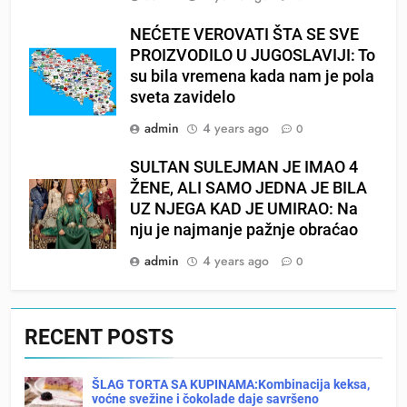
NEĆETE VEROVATI ŠTA SE SVE
PROIZVODILO U JUGOSLAVIJI: To
su bila vremena kada nam je pola
sveta zavidelo
admin
4 years ago
0
SULTAN SULEJMAN JE IMAO 4
ŽENE, ALI SAMO JEDNA JE BILA
UZ NJEGA KAD JE UMIRAO: Na
nju je najmanje pažnje obraćao
admin
4 years ago
0
RECENT POSTS
ŠLAG TORTA SA KUPINAMA:Kombinacija keksa,
voćne svežine i čokolade daje savršeno