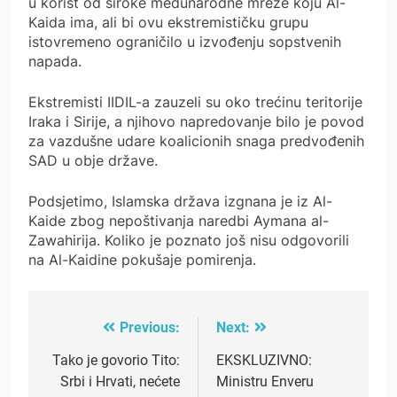
u korist od široke međunarodne mreže koju Al-
Kaida ima, ali bi ovu ekstremističku grupu
istovremeno ograničilo u izvođenju sopstvenih
napada.
Ekstremisti IIDIL-a zauzeli su oko trećinu teritorije
Iraka i Sirije, a njihovo napredovanje bilo je povod
za vazdušne udare koalicionih snaga predvođenih
SAD u obje države.
Podsjetimo, Islamska država izgnana je iz Al-
Kaide zbog nepoštivanja naredbi Aymana al-
Zawahirija. Koliko je poznato još nisu odgovorili
na Al-Kaidine pokušaje pomirenja.
Previous:
Next:
Post
navigation
Tako je govorio Tito:
EKSKLUZIVNO:
Srbi i Hrvati, nećete
Ministru Enveru