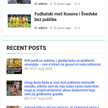
admin
5 years ago
0
Fudbalski meč Kosova i Švedske
bez publike
admin
5 years ago
0
RECENT POSTS
Drži jezik za zubima, i gledaj kako se problemi
smanjuju – ove 4 stvari ne govori ni rodu rođenom
00:18
07 Aug 2026
Onog dana kada je moj muž poklonio motocikl
nećaku, otkrila sam da nije izdao samo našu kćer,
nego je svojim potpisom ukrao budućnost koju
smo joj godinama gradile
00:15
07 Aug 2026
SIROMAŠNI DJEČAK VRATIO JE TENISICE MOGA