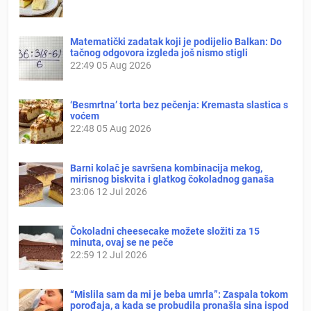
Matematički zadatak koji je podijelio Balkan: Do
tačnog odgovora izgleda još nismo stigli
22:49
05 Aug 2026
‘Besmrtna’ torta bez pečenja: Kremasta slastica s
voćem
22:48
05 Aug 2026
Barni kolač je savršena kombinacija mekog,
mirisnog biskvita i glatkog čokoladnog ganaša
23:06
12 Jul 2026
Čokoladni cheesecake možete složiti za 15
minuta, ovaj se ne peče
22:59
12 Jul 2026
“Mislila sam da mi je beba umrla”: Zaspala tokom
porođaja, a kada se probudila pronašla sina ispod