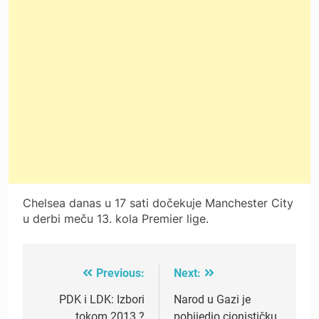
Chelsea danas u 17 sati dočekuje Manchester City
u derbi meču 13. kola Premier lige.
Previous:
Next:
Post
navigation
PDK i LDK: Izbori
Narod u Gazi je
tokom 2013.?
pobijedio cionističku