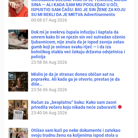
SINA — ALI KADA SAM MU POGLEDAO U OČI,
ISPUSTIO SAM ČAŠU: BIO JE SIN ŽENE ZA KOJU
SU MI REKLI DA JE MRTVA Advertisements
00:08
07 Aug 2026
Dok mi je svekrva čupala infuziju i šaptala da
umrem kako bi se njezin sin već sutradan oženio
ljubavnicom, nije znala da je ispod zavoja ostao
gumb koji je snimao svaku riječ — i da iza
bolničkog stakla već čekaju državna odvjetnica i
policija
23:58
06 Aug 2026
Mislio je da je stranac doneo običan sat na
popravku. Ali kada ga je otvorio, prestao je da
diše…
23:56
06 Aug 2026
Račun za „besplatnu“ baku: Kako sam zaovi
priredila večeru koju nikada neće zaboraviti
23:40
06 Aug 2026
Otišao sam kući po neke dokumente i zatekao
svoju trudnu ženu na koljenima ispod stola u