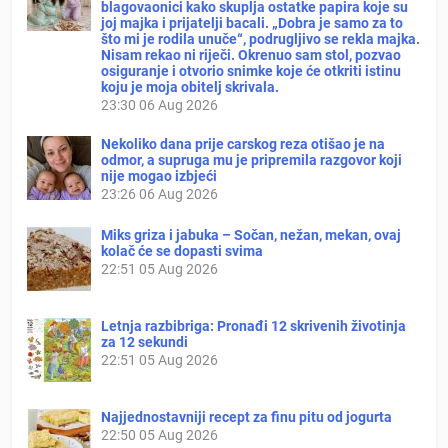
blagovaonici kako skuplja ostatke papira koje su
joj majka i prijatelji bacali. „Dobra je samo za to
što mi je rodila unuče“, podrugljivo se rekla majka.
Nisam rekao ni riječi. Okrenuo sam stol, pozvao
osiguranje i otvorio snimke koje će otkriti istinu
koju je moja obitelj skrivala.
23:30
06 Aug 2026
Nekoliko dana prije carskog reza otišao je na
odmor, a supruga mu je pripremila razgovor koji
nije mogao izbjeći
23:26
06 Aug 2026
Miks griza i jabuka – Sočan, nežan, mekan, ovaj
kolač će se dopasti svima
22:51
05 Aug 2026
Letnja razbibriga: Pronađi 12 skrivenih životinja
za 12 sekundi
22:51
05 Aug 2026
Najjednostavniji recept za finu pitu od jogurta
22:50
05 Aug 2026