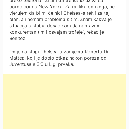
preko telefona i znam da trenutno uživa sa
porodicom u New Yorku. Za razliku od njega, ne
vjerujem da bi mi čelnici Chelsea-a rekli za taj
plan, ali nemam problema s tim. Znam kakva je
situacija u klubu, došao sam da napravim
konkurentan tim i osvajam trofeje”, rekao je
Benitez.
On je na klupi Chelsea-a zamjenio Roberta Di
Mattea, koji je dobio otkaz nakon poraza od
Juventusa s 3:0 u Ligi prvaka.