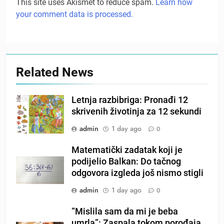
This site uses Akismet to reduce spam.
Learn how
your comment data is processed.
Related News
Letnja razbibriga: Pronađi 12
skrivenih životinja za 12 sekundi
admin
1 day ago
0
Matematički zadatak koji je
podijelio Balkan: Do tačnog
odgovora izgleda još nismo stigli
admin
1 day ago
0
“Mislila sam da mi je beba
umrla”: Zaspala tokom porođaja,