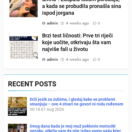
a kada se probudila pronašla sina
ispod jorgana
admin
4 weeks ago
0
Brzi test ličnosti: Prve tri riječi
koje uočite, otkrivaju šta vam
najviše fali u životu
admin
4 weeks ago
0
RECENT POSTS
Drži jezik za zubima, i gledaj kako se problemi
smanjuju – ove 4 stvari ne govori ni rodu rođenom
00:18
07 Aug 2026
Onog dana kada je moj muž poklonio motocikl
nećaku, otkrila sam da nije izdao samo našu kćer,