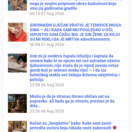
nego je svojim potpisom ukrao budućnost koju
smo joj godinama gradile
00:15
07 Aug 2026
SIROMAŠNI DJEČAK VRATIO JE TENISICE MOGA
SINA — ALI KADA SAM MU POGLEDAO U OČI,
ISPUSTIO SAM ČAŠU: BIO JE SIN ŽENE ZA KOJU
SU MI REKLI DA JE MRTVA Advertisements
00:08
07 Aug 2026
Dok mi je svekrva čupala infuziju i šaptala da
umrem kako bi se njezin sin već sutradan oženio
ljubavnicom, nije znala da je ispod zavoja ostao
gumb koji je snimao svaku riječ — i da iza
bolničkog stakla već čekaju državna odvjetnica i
policija
23:58
06 Aug 2026
Mislio je da je stranac doneo običan sat na
popravku. Ali kada ga je otvorio, prestao je da
diše…
23:56
06 Aug 2026
Račun za „besplatnu“ baku: Kako sam zaovi
priredila večeru koju nikada neće zaboraviti