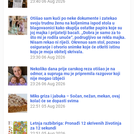
23:40
06 Aug 2026
Otišao sam kući po neke dokumente i zatekao
svoju trudnu ženu na koljenima ispod stola u
blagovaonici kako skuplja ostatke papira koje su
joj majka i prijatelji bacali. „Dobra je samo za to
što mi je rodila unuče“, podrugljivo se rekla majka.
Nisam rekao ni riječi. Okrenuo sam stol, pozvao
osiguranje i otvorio snimke koje će otkriti istinu
koju je moja obitelj skrivala.
23:30
06 Aug 2026
Nekoliko dana prije carskog reza otišao je na
odmor, a supruga mu je pripremila razgovor koji
nije mogao izbjeći
23:26
06 Aug 2026
Miks griza i jabuka – Sočan, nežan, mekan, ovaj
kolač će se dopasti svima
22:51
05 Aug 2026
Letnja razbibriga: Pronađi 12 skrivenih životinja
za 12 sekundi
22:51
05 Aug 2026