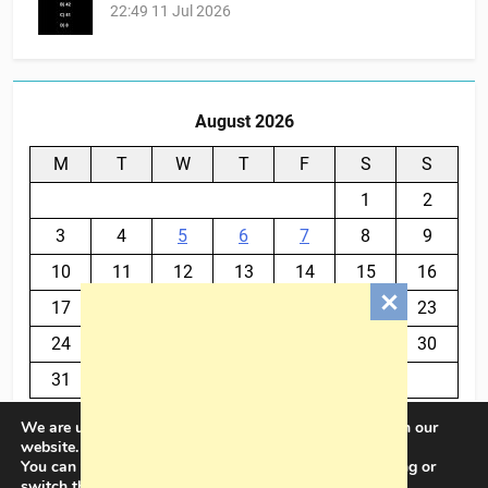
22:49
11 Jul 2026
August 2026
M
T
W
T
F
S
S
1
2
3
4
5
6
7
8
9
10
11
12
13
14
15
16
17
18
19
20
21
22
23
24
25
26
27
28
29
30
31
We are using cookies to give you the best experience on our
« Jul
website.
You can find out more about which cookies we are using or
switch them off in
settings
.