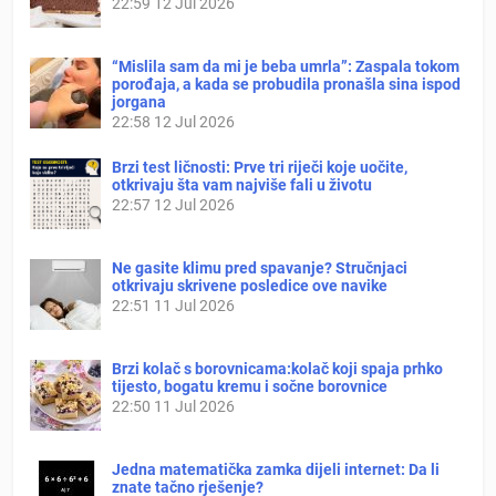
22:59
12 Jul 2026
“Mislila sam da mi je beba umrla”: Zaspala tokom
porođaja, a kada se probudila pronašla sina ispod
jorgana
22:58
12 Jul 2026
Brzi test ličnosti: Prve tri riječi koje uočite,
otkrivaju šta vam najviše fali u životu
22:57
12 Jul 2026
Ne gasite klimu pred spavanje? Stručnjaci
otkrivaju skrivene posledice ove navike
22:51
11 Jul 2026
Brzi kolač s borovnicama:kolač koji spaja prhko
tijesto, bogatu kremu i sočne borovnice
22:50
11 Jul 2026
Jedna matematička zamka dijeli internet: Da li
znate tačno rješenje?