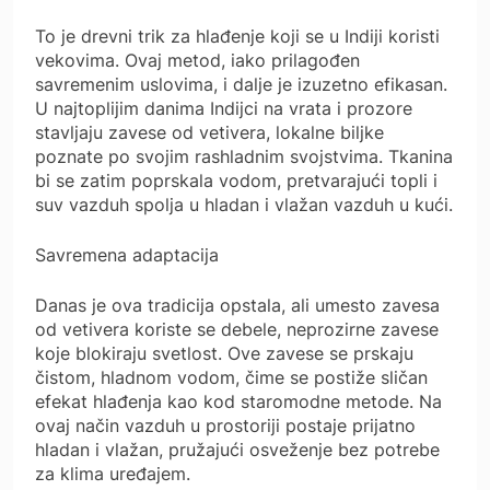
To je drevni trik za hlađenje koji se u Indiji koristi
vekovima. Ovaj metod, iako prilagođen
savremenim uslovima, i dalje je izuzetno efikasan.
U najtoplijim danima Indijci na vrata i prozore
stavljaju zavese od vetivera, lokalne biljke
poznate po svojim rashladnim svojstvima. Tkanina
bi se zatim poprskala vodom, pretvarajući topli i
suv vazduh spolja u hladan i vlažan vazduh u kući.
Savremena adaptacija
Danas je ova tradicija opstala, ali umesto zavesa
od vetivera koriste se debele, neprozirne zavese
koje blokiraju svetlost. Ove zavese se prskaju
čistom, hladnom vodom, čime se postiže sličan
efekat hlađenja kao kod staromodne metode. Na
ovaj način vazduh u prostoriji postaje prijatno
hladan i vlažan, pružajući osveženje bez potrebe
za klima uređajem.