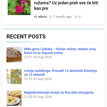
ružama? Uz jedan prah sve će biti
kao pre
admin
1 month ago
0
RECENT POSTS
Miks griza i jabuka – Sočan, nežan, mekan, ovaj
kolač će se dopasti svima
22:51
05 Aug 2026
Letnja razbibriga: Pronađi 12 skrivenih životinja
za 12 sekundi
22:51
05 Aug 2026
Najjednostavniji recept za finu pitu od jogurta
22:50
05 Aug 2026