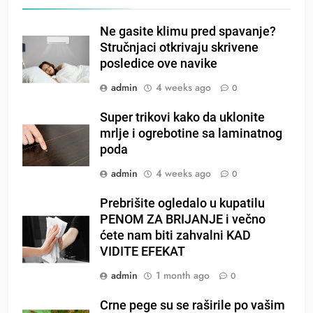
Ne gasite klimu pred spavanje?
Stručnjaci otkrivaju skrivene
posledice ove navike
admin
4 weeks ago
0
Super trikovi kako da uklonite
mrlje i ogrebotine sa laminatnog
poda
admin
4 weeks ago
0
Prebrišite ogledalo u kupatilu
PENOM ZA BRIJANJE i večno
ćete nam biti zahvalni KAD
VIDITE EFEKAT
admin
1 month ago
0
Crne pege su se raširile po vašim