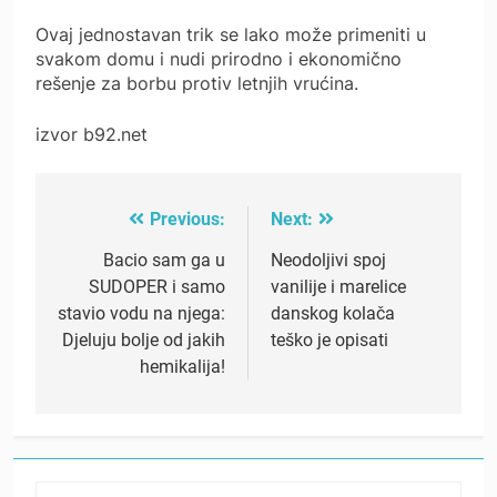
Ovaj jednostavan trik se lako može primeniti u
svakom domu i nudi prirodno i ekonomično
rešenje za borbu protiv letnjih vrućina.
izvor b92.net
Previous:
Next:
Post
navigation
Bacio sam ga u
Neodoljivi spoj
SUDOPER i samo
vanilije i marelice
stavio vodu na njega:
danskog kolača
Djeluju bolje od jakih
teško je opisati
hemikalija!