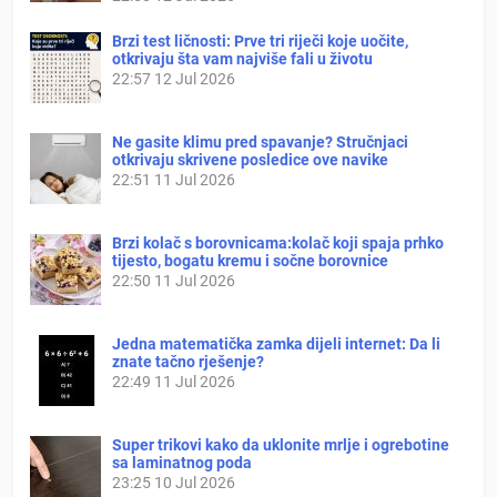
Brzi test ličnosti: Prve tri riječi koje uočite,
otkrivaju šta vam najviše fali u životu
22:57
12 Jul 2026
Ne gasite klimu pred spavanje? Stručnjaci
otkrivaju skrivene posledice ove navike
22:51
11 Jul 2026
Brzi kolač s borovnicama:kolač koji spaja prhko
tijesto, bogatu kremu i sočne borovnice
22:50
11 Jul 2026
Jedna matematička zamka dijeli internet: Da li
znate tačno rješenje?
22:49
11 Jul 2026
Super trikovi kako da uklonite mrlje i ogrebotine
sa laminatnog poda
23:25
10 Jul 2026