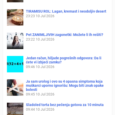
TIRAMISU ROL: Lagan, kremast i neodoljiv desert
23:23
10 Jul 2026
Pet ZANIMLJIVIH zagonetki: Možete li ih rešiti?
23:22
10 Jul 2026
Jedan račun, hiljade pogrešnih odgovora: Da li
ćete vi izbjeći zamku?
09:46
10 Jul 2026
Ja sam urolog i ovo su 4 opasna simptoma koja
muškarci uporno ignorišu: Mogu biti znak opake
bolesti
09:45
10 Jul 2026
Sladoled torta bez pečenja gotova za 10 minuta
09:44
10 Jul 2026