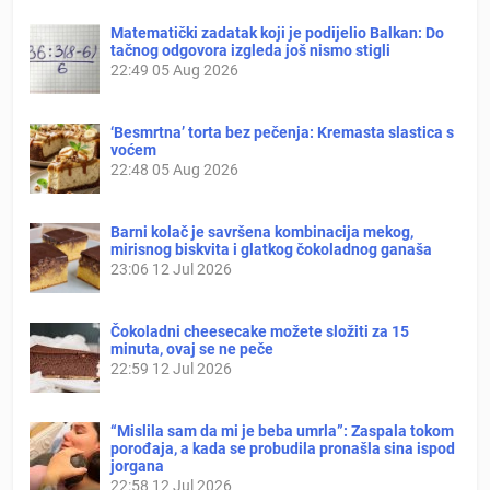
Matematički zadatak koji je podijelio Balkan: Do
tačnog odgovora izgleda još nismo stigli
22:49
05 Aug 2026
‘Besmrtna’ torta bez pečenja: Kremasta slastica s
voćem
22:48
05 Aug 2026
Barni kolač je savršena kombinacija mekog,
mirisnog biskvita i glatkog čokoladnog ganaša
23:06
12 Jul 2026
Čokoladni cheesecake možete složiti za 15
minuta, ovaj se ne peče
22:59
12 Jul 2026
“Mislila sam da mi je beba umrla”: Zaspala tokom
porođaja, a kada se probudila pronašla sina ispod
jorgana
22:58
12 Jul 2026