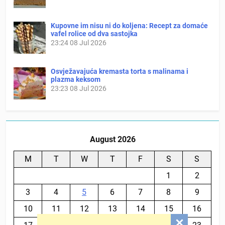
Kupovne im nisu ni do koljena: Recept za domaće
vafel rolice od dva sastojka
23:24
08 Jul 2026
Osvježavajuća kremasta torta s malinama i
plazma keksom
23:23
08 Jul 2026
August 2026
M
T
W
T
F
S
S
1
2
3
4
5
6
7
8
9
10
11
12
13
14
15
16