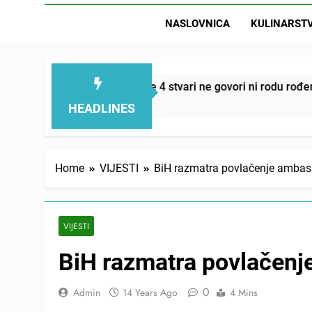
NASLOVNICA
KULINARST
D
emi smanjuju – ove 4 stvari ne govori ni rodu rođenom
HEADLINES
Home
VIJESTI
BiH razmatra povlačenje ambasa
VIJESTI
BiH razmatra povlačenje
0
Admin
14 Years Ago
4 Mins