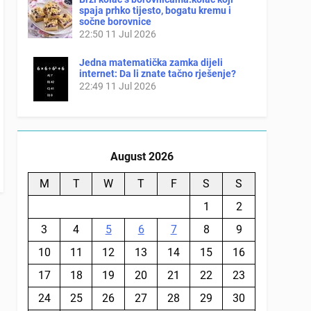
spaja prhko tijesto, bogatu kremu i
sočne borovnice
22:50
11 Jul 2026
Jedna matematička zamka dijeli
internet: Da li znate tačno rješenje?
22:49
11 Jul 2026
August 2026
M
T
W
T
F
S
S
1
2
3
4
5
6
7
8
9
10
11
12
13
14
15
16
17
18
19
20
21
22
23
24
25
26
27
28
29
30