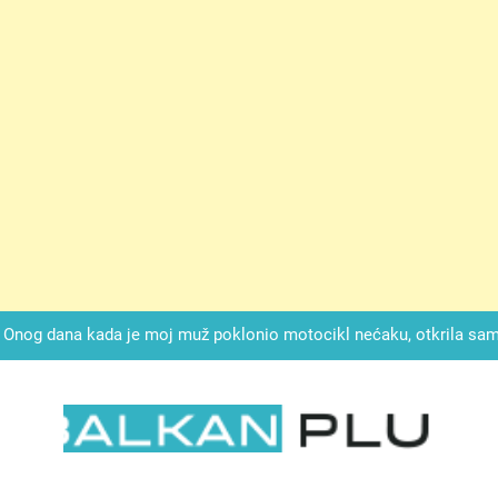
ok mi je svekrva čupala infuziju i šaptala da umrem kako bi se njez
nije znala da je ispod zavoja ostao gumb koji je snimao svaku riječ
Drži jezik za zubima, i gledaj kako se problemi smanjuju –
Onog dana kada je moj muž poklonio motocikl nećaku, otkrila sam 
svojim potpisom ukrao bud
SIROMAŠNI DJEČAK VRATIO JE TENISICE MOGA SINA — ALI KADA
SAM ČAŠU: BIO JE SIN ŽENE ZA KOJU SU M
ok mi je svekrva čupala infuziju i šaptala da umrem kako bi se njez
nije znala da je ispod zavoja ostao gumb koji je snimao svaku riječ
LKAN PLUS
Drži jezik za zubima, i gledaj kako se problemi smanjuju –