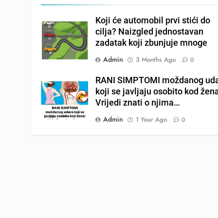
Koji će automobil prvi stići do
cilja? Naizgled jednostavan
zadatak koji zbunjuje mnoge
Admin
3 Months Ago
0
RANI SIMPTOMI moždanog ud
koji se javljaju osobito kod žen
Vrijedi znati o njima…
Admin
1 Year Ago
0