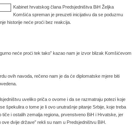
Kabinet hrvatskog člana Predsjedništva BiH Željka
Komšića spreman je preuzeti inicijativu da se poduzmu
je historije neće proći bez reakcija.
, sigurno neće proći tek tako” kazao nam je izvor blizak Komšićevom
vrdu ovih navoda, rečeno nam je da će diplomatske mjere biti
rovedena.
jedništvu uveliko priča o ovome i da se razmatraju potezi koje
pekulira o tome je li ovo unutrašnje pitanje Srbije, koje treba
o tiče i ostalih zemalja regiona, prvenstveno BiH i Hrvatske, jer
ju ove dvije države” rekli su nam u Predsjedništvu BiH.