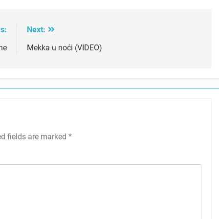
s:
Next:
ne
Mekka u noći (VIDEO)
ed fields are marked
*