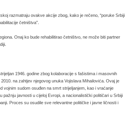
vatskoj razmatraju ovakve akcije zbog, kako je rečeno, “poruke Srbiji
bilitacije četništva”.
 regiona. Onaj ko bude rehabilitirao četništvo, ne može biti partner
iji.
 strijeljan 1946. godine zbog kolaboracije s fašistima i masovnih
 2010. na zahtjev njegovog unuka Vojislava Mihailovića. Ovaj je
ed vojnim sudom osuđen na smrt strijeljanjem, kao i vraćanje
ažnju javnosti u cijeloj Evropi, a nacionalistički političari u Srbiji
ji. Proces su osudile sve relevantne političke i javne ličnosti i