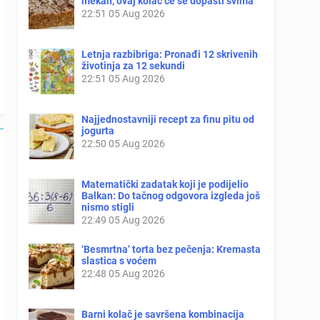
mekan, ovaj kolač će se dopasti svima
22:51
05 Aug 2026
Letnja razbibriga: Pronađi 12 skrivenih
životinja za 12 sekundi
22:51
05 Aug 2026
Najjednostavniji recept za finu pitu od
jogurta
22:50
05 Aug 2026
Matematički zadatak koji je podijelio
Balkan: Do tačnog odgovora izgleda još
nismo stigli
22:49
05 Aug 2026
‘Besmrtna’ torta bez pečenja: Kremasta
slastica s voćem
22:48
05 Aug 2026
Barni kolač je savršena kombinacija