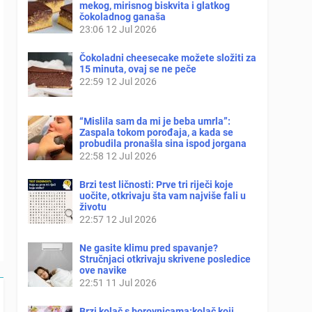
mekog, mirisnog biskvita i glatkog
čokoladnog ganaša
23:06
12 Jul 2026
Čokoladni cheesecake možete složiti za
15 minuta, ovaj se ne peče
22:59
12 Jul 2026
“Mislila sam da mi je beba umrla”:
Zaspala tokom porođaja, a kada se
probudila pronašla sina ispod jorgana
22:58
12 Jul 2026
Brzi test ličnosti: Prve tri riječi koje
uočite, otkrivaju šta vam najviše fali u
životu
22:57
12 Jul 2026
Ne gasite klimu pred spavanje?
Stručnjaci otkrivaju skrivene posledice
ove navike
22:51
11 Jul 2026
Brzi kolač s borovnicama:kolač koji