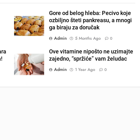
Gore od belog hleba: Pecivo koje
ozbiljno šteti pankreasu, a mnogi
ga biraju za doručak
Admin
5 Months Ago
0
ara
Ove vitamine nipošto ne uzimajte
a!
zajedno, “spržiće” vam želudac
Admin
1 Year Ago
0