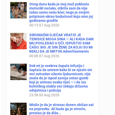
Onog dana kada je moj muž poklonio
motocikl nećaku, otkrila sam da nije
izdao samo našu kćer, nego je svojim
potpisom ukrao budućnost koju smo joj
godinama gradile
00:15
07 Aug 2026
SIROMAŠNI DJEČAK VRATIO JE
TENISICE MOGA SINA — ALI KADA SAM
MU POGLEDAO U OČI, ISPUSTIO SAM
ČAŠU: BIO JE SIN ŽENE ZA KOJU SU MI
REKLI DA JE MRTVA Advertisements
00:08
07 Aug 2026
Dok mi je svekrva čupala infuziju i
šaptala da umrem kako bi se njezin sin
već sutradan oženio ljubavnicom, nije
znala da je ispod zavoja ostao gumb
koji je snimao svaku riječ — i da iza
bolničkog stakla već čekaju državna
odvjetnica i policija
23:58
06 Aug 2026
Mislio je da je stranac doneo običan sat
na popravku. Ali kada ga je otvorio,
prestao je da diše…