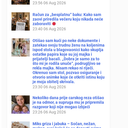
23:56
06 Aug 2026
Račun za „besplatnu“ baku: Kako sam
zaovi priredila večeru koju nikada neće
zaboraviti
23:40
06 Aug 2026
Otišao sam kući po neke dokumente i
zatekao svoju trudnu ženu na koljenima
ispod stola u blagovaonici kako skuplja
ostatke papira koje su joj majka i
prijatelji bacali. „Dobra je samo za to
što mi je rodila unuče“, podrugljivo se
rekla majka. Nisam rekao ni riječi.
Okrenuo sam stol, pozvao osiguranje i
otvorio snimke koje će otkriti istinu koju
je moja obitelj skrivala.
23:30
06 Aug 2026
Nekoliko dana prije carskog reza otišao
je na odmor, a supruga mu je pripremila
razgovor koji nije mogao izbjeći
23:26
06 Aug 2026
Miks griza i jabuka – Sočan, nežan,