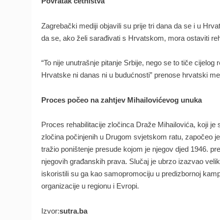
Povratak četništva
Zagrebački mediji objavili su prije tri dana da se i u Hr
da se, ako želi sarađivati s Hrvatskom, mora ostaviti reha
“To nije unutrašnje pitanje Srbije, nego se to tiče cijelog
Hrvatske ni danas ni u budućnosti” prenose hrvatski med
Proces počeo na zahtjev Mihailovićevog unuka
Proces rehabilitacije zločinca Draže Mihailovića, koji je
zločina počinjenih u Drugom svjetskom ratu, započeo je
tražio poništenje presude kojom je njegov djed 1946. pr
njegovih građanskih prava. Slučaj je ubrzo izazvao veliku p
iskoristili su ga kao samopromociju u predizbornoj kampan
organizacije u regionu i Evropi.
Izvor:
sutra.ba