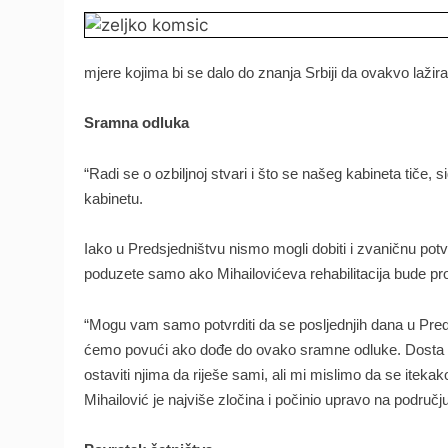
mjere kojima bi se dalo do znanja Srbiji da ovakvo lažiran
Sramna odluka
“Radi se o ozbiljnoj stvari i što se našeg kabineta tiče
kabinetu.
Iako u Predsjedništvu nismo mogli dobiti i zvaničnu pot
poduzete samo ako Mihailovićeva rehabilitacija bude p
“Mogu vam samo potvrditi da se posljednjih dana u Preds
ćemo povući ako dođe do ovako sramne odluke. Dosta se š
ostaviti njima da riješe sami, ali mi mislimo da se itekak
Mihailović je najviše zločina i počinio upravo na područ