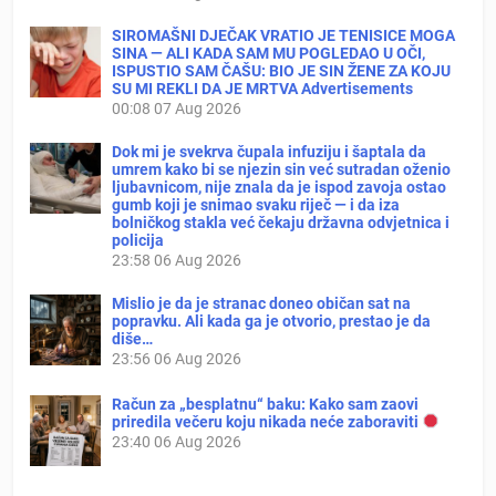
SIROMAŠNI DJEČAK VRATIO JE TENISICE MOGA
SINA — ALI KADA SAM MU POGLEDAO U OČI,
ISPUSTIO SAM ČAŠU: BIO JE SIN ŽENE ZA KOJU
SU MI REKLI DA JE MRTVA Advertisements
00:08
07 Aug 2026
Dok mi je svekrva čupala infuziju i šaptala da
umrem kako bi se njezin sin već sutradan oženio
ljubavnicom, nije znala da je ispod zavoja ostao
gumb koji je snimao svaku riječ — i da iza
bolničkog stakla već čekaju državna odvjetnica i
policija
23:58
06 Aug 2026
Mislio je da je stranac doneo običan sat na
popravku. Ali kada ga je otvorio, prestao je da
diše…
23:56
06 Aug 2026
Račun za „besplatnu“ baku: Kako sam zaovi
priredila večeru koju nikada neće zaboraviti
23:40
06 Aug 2026