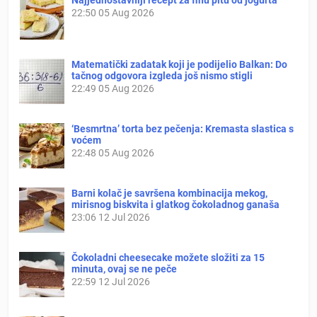
Najjednostavniji recept za finu pitu od jogurta
22:50
05 Aug 2026
Matematički zadatak koji je podijelio Balkan: Do
tačnog odgovora izgleda još nismo stigli
22:49
05 Aug 2026
‘Besmrtna’ torta bez pečenja: Kremasta slastica s
voćem
22:48
05 Aug 2026
Barni kolač je savršena kombinacija mekog,
mirisnog biskvita i glatkog čokoladnog ganaša
23:06
12 Jul 2026
Čokoladni cheesecake možete složiti za 15
minuta, ovaj se ne peče
22:59
12 Jul 2026