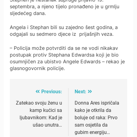
septembra, a njeno tijelo pronađeno je u grmlju
sljedećeg dana.
Angela i Stephan bili su zajedno šest godina, a
odgajali su sedmero djece iz prijašnjih veza.
– Policija može potvrditi da se ne vodi nikakav
postupak protiv Stephana Edwardsa koji je bio
osumnjičen za ubistvo Angele Edwards – rekao je
glasnogovornik policije.
Previous:
Next:
Post
navigation
Zatekao svoju ženu u
Donna Ares ispričala
kamp kućici sa
kako je otkrila da
ljubavnikom: Kad je
boluje od raka: Prvo
ušao unutra…
sam osjetila da
gubim energiju…