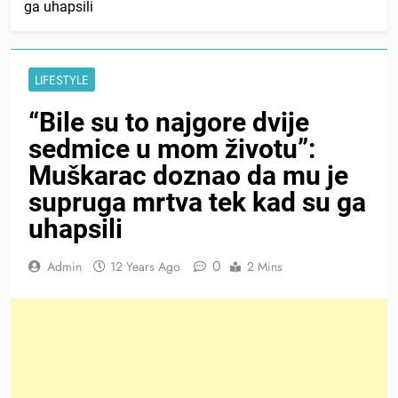
ga uhapsili
LIFESTYLE
“Bile su to najgore dvije
sedmice u mom životu”:
Muškarac doznao da mu je
supruga mrtva tek kad su ga
uhapsili
0
Admin
12 Years Ago
2 Mins