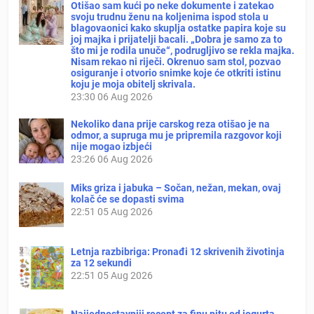
Otišao sam kući po neke dokumente i zatekao
svoju trudnu ženu na koljenima ispod stola u
blagovaonici kako skuplja ostatke papira koje su
joj majka i prijatelji bacali. „Dobra je samo za to
što mi je rodila unuče“, podrugljivo se rekla majka.
Nisam rekao ni riječi. Okrenuo sam stol, pozvao
osiguranje i otvorio snimke koje će otkriti istinu
koju je moja obitelj skrivala.
23:30
06 Aug 2026
Nekoliko dana prije carskog reza otišao je na
odmor, a supruga mu je pripremila razgovor koji
nije mogao izbjeći
23:26
06 Aug 2026
Miks griza i jabuka – Sočan, nežan, mekan, ovaj
kolač će se dopasti svima
22:51
05 Aug 2026
Letnja razbibriga: Pronađi 12 skrivenih životinja
za 12 sekundi
22:51
05 Aug 2026