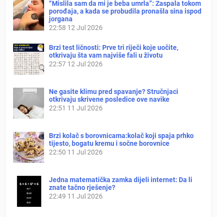
“Mislila sam da mi je beba umrla”: Zaspala tokom
porođaja, a kada se probudila pronašla sina ispod
jorgana
22:58
12 Jul 2026
Brzi test ličnosti: Prve tri riječi koje uočite,
otkrivaju šta vam najviše fali u životu
22:57
12 Jul 2026
Ne gasite klimu pred spavanje? Stručnjaci
otkrivaju skrivene posledice ove navike
22:51
11 Jul 2026
Brzi kolač s borovnicama:kolač koji spaja prhko
tijesto, bogatu kremu i sočne borovnice
22:50
11 Jul 2026
Jedna matematička zamka dijeli internet: Da li
znate tačno rješenje?
22:49
11 Jul 2026