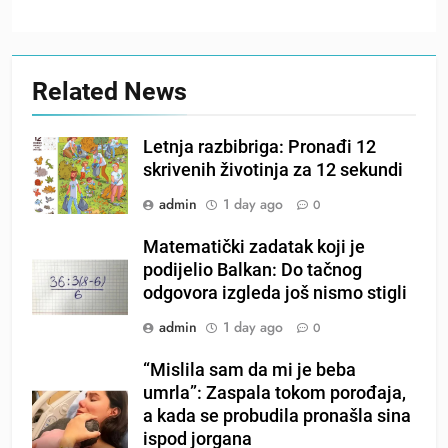
Related News
Letnja razbibriga: Pronađi 12
skrivenih životinja za 12 sekundi
admin
1 day ago
0
Matematički zadatak koji je
podijelio Balkan: Do tačnog
odgovora izgleda još nismo stigli
admin
1 day ago
0
“Mislila sam da mi je beba
umrla”: Zaspala tokom porođaja,
a kada se probudila pronašla sina
ispod jorgana