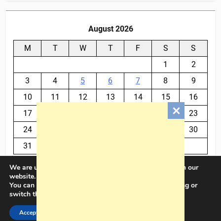
August 2026
M
T
W
T
F
S
S
1
2
3
4
5
6
7
8
9
10
11
12
13
14
15
16
17
18
19
20
21
22
23
24
25
26
27
28
29
30
31
We are using cookies to give you the best experience on our
« Jul
website.
You can find out more about which cookies we are using or
switch them off in
settings
.
BalkanPlus 2024© Powered By
.
BlazeThemes
Accept