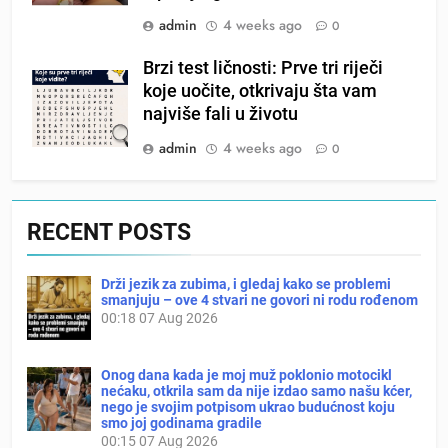
admin
4 weeks ago
0
Brzi test ličnosti: Prve tri riječi
koje uočite, otkrivaju šta vam
najviše fali u životu
admin
4 weeks ago
0
RECENT POSTS
Drži jezik za zubima, i gledaj kako se problemi
smanjuju – ove 4 stvari ne govori ni rodu rođenom
00:18
07 Aug 2026
Onog dana kada je moj muž poklonio motocikl
nećaku, otkrila sam da nije izdao samo našu kćer,
nego je svojim potpisom ukrao budućnost koju
smo joj godinama gradile
00:15
07 Aug 2026