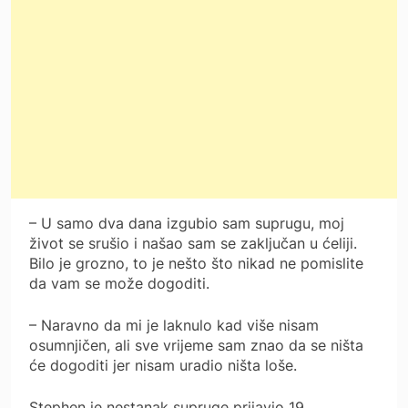
– U samo dva dana izgubio sam suprugu, moj
život se srušio i našao sam se zaključan u ćeliji.
Bilo je grozno, to je nešto što nikad ne pomislite
da vam se može dogoditi.
– Naravno da mi je laknulo kad više nisam
osumnjičen, ali sve vrijeme sam znao da se ništa
će dogoditi jer nisam uradio ništa loše.
Stephen je nestanak supruge prijavio 19.