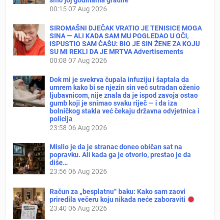
smo joj godinama gradile
00:15
07 Aug 2026
SIROMAŠNI DJEČAK VRATIO JE TENISICE MOGA
SINA — ALI KADA SAM MU POGLEDAO U OČI,
ISPUSTIO SAM ČAŠU: BIO JE SIN ŽENE ZA KOJU
SU MI REKLI DA JE MRTVA Advertisements
00:08
07 Aug 2026
Dok mi je svekrva čupala infuziju i šaptala da
umrem kako bi se njezin sin već sutradan oženio
ljubavnicom, nije znala da je ispod zavoja ostao
gumb koji je snimao svaku riječ — i da iza
bolničkog stakla već čekaju državna odvjetnica i
policija
23:58
06 Aug 2026
Mislio je da je stranac doneo običan sat na
popravku. Ali kada ga je otvorio, prestao je da
diše…
23:56
06 Aug 2026
Račun za „besplatnu“ baku: Kako sam zaovi
priredila večeru koju nikada neće zaboraviti
23:40
06 Aug 2026