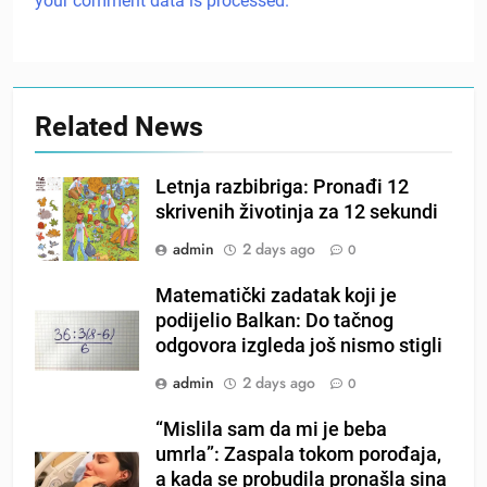
your comment data is processed.
Related News
Letnja razbibriga: Pronađi 12
skrivenih životinja za 12 sekundi
admin
2 days ago
0
Matematički zadatak koji je
podijelio Balkan: Do tačnog
odgovora izgleda još nismo stigli
admin
2 days ago
0
“Mislila sam da mi je beba
umrla”: Zaspala tokom porođaja,
a kada se probudila pronašla sina