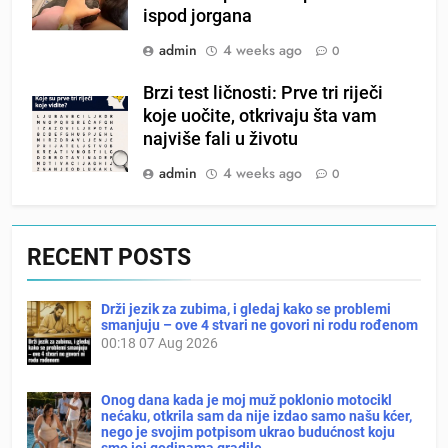
ispod jorgana
admin
4 weeks ago
0
Brzi test ličnosti: Prve tri riječi
koje uočite, otkrivaju šta vam
najviše fali u životu
admin
4 weeks ago
0
RECENT POSTS
Drži jezik za zubima, i gledaj kako se problemi
smanjuju – ove 4 stvari ne govori ni rodu rođenom
00:18
07 Aug 2026
Onog dana kada je moj muž poklonio motocikl
nećaku, otkrila sam da nije izdao samo našu kćer,
nego je svojim potpisom ukrao budućnost koju