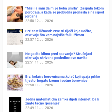
“Mislila sam da mi je beba umrla”: Zaspala tokom
porođaja, a kada se probudila pronašla sina ispod
jorgana
22:58
12 Jul 2026
Brzi test ličnosti: Prve tri riječi koje uočite,
otkrivaju šta vam najviše fali u životu
22:57
12 Jul 2026
Ne gasite klimu pred spavanje? Stručnjaci
otkrivaju skrivene posledice ove navike
22:51
11 Jul 2026
Brzi kolač s borovnicama:kolač koji spaja prhko
tijesto, bogatu kremu i sočne borovnice
22:50
11 Jul 2026
Jedna matematička zamka dijeli internet: Da li
znate tačno rješenje?
22:49
11 Jul 2026