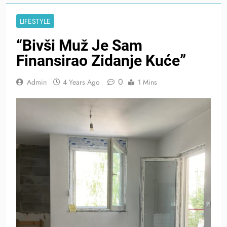
LIFESTYLE
“Bivši Muž Je Sam
Finansirao Zidanje Kuće”
0
Admin
4 Years Ago
1 Mins