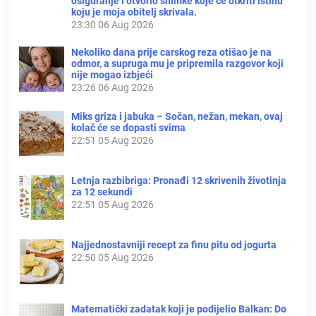
osiguranje i otvorio snimke koje će otkriti istinu
koju je moja obitelj skrivala.
23:30
06 Aug 2026
Nekoliko dana prije carskog reza otišao je na
odmor, a supruga mu je pripremila razgovor koji
nije mogao izbjeći
23:26
06 Aug 2026
Miks griza i jabuka – Sočan, nežan, mekan, ovaj
kolač će se dopasti svima
22:51
05 Aug 2026
Letnja razbibriga: Pronađi 12 skrivenih životinja
za 12 sekundi
22:51
05 Aug 2026
Najjednostavniji recept za finu pitu od jogurta
22:50
05 Aug 2026
Matematički zadatak koji je podijelio Balkan: Do