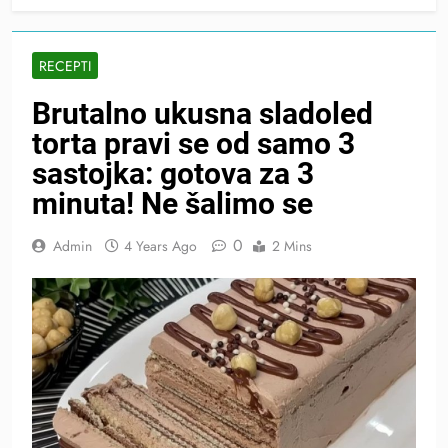
RECEPTI
Brutalno ukusna sladoled
torta pravi se od samo 3
sastojka: gotova za 3
minuta! Ne šalimo se
0
Admin
4 Years Ago
2 Mins