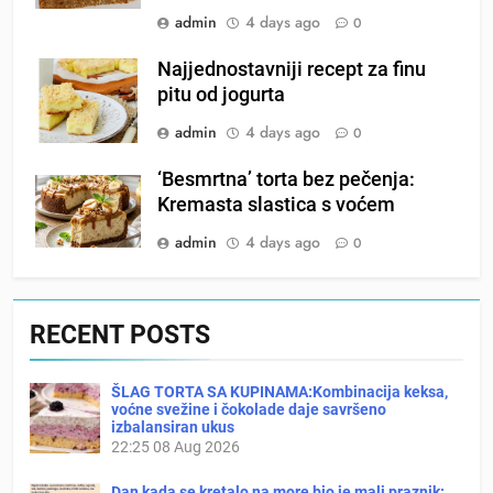
admin
4 days ago
0
Najjednostavniji recept za finu
pitu od jogurta
admin
4 days ago
0
‘Besmrtna’ torta bez pečenja:
Kremasta slastica s voćem
admin
4 days ago
0
RECENT POSTS
ŠLAG TORTA SA KUPINAMA:Kombinacija keksa,
voćne svežine i čokolade daje savršeno
izbalansiran ukus
22:25
08 Aug 2026
Dan kada se kretalo na more bio je mali praznik: