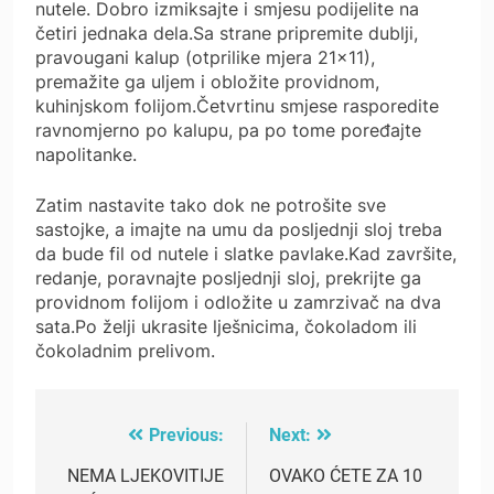
nutele. Dobro izmiksajte i smjesu podijelite na
četiri jednaka dela.Sa strane pripremite dublji,
pravougani kalup (otprilike mjera 21×11),
premažite ga uljem i obložite providnom,
kuhinjskom folijom.Četvrtinu smjese rasporedite
ravnomjerno po kalupu, pa po tome poređajte
napolitanke.
Zatim nastavite tako dok ne potrošite sve
sastojke, a imajte na umu da posljednji sloj treba
da bude fil od nutele i slatke pavlake.Kad završite,
redanje, poravnajte posljednji sloj, prekrijte ga
providnom folijom i odložite u zamrzivač na dva
sata.Po želji ukrasite lješnicima, čokoladom ili
čokoladnim prelivom.
Previous:
Next:
Post
navigation
NEMA LJEKOVITIJE
OVAKO ĆETE ZA 10