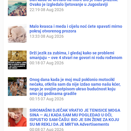
Ovako je izgledalo ljetovanje u Jugoslaviji
22:19
08 Aug 2026
Malo kvasca i meda i cijelu noć ćete spavati mirno
pokraj otvorenog prozora
13:33
08 Aug 2026
Drži jezik za zubima, i gledaj kako se problemi
smanjuju – ove 4 stvari ne govori ni rodu rođenom
00:18
07 Aug 2026
Onog dana kada je moj muž poklonio motocikl
nećaku, otkrila sam da nije izdao samo našu kćer,
nego je svojim potpisom ukrao budućnost koju
smo joj godinama gradile
00:15
07 Aug 2026
SIROMAŠNI DJEČAK VRATIO JE TENISICE MOGA
SINA — ALI KADA SAM MU POGLEDAO U OČI,
ISPUSTIO SAM ČAŠU: BIO JE SIN ŽENE ZA KOJU
SU MI REKLI DA JE MRTVA Advertisements
00:08
07 Aug 2026