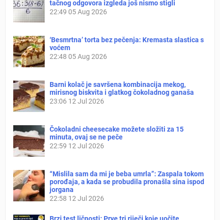
tačnog odgovora izgleda još nismo stigli
22:49
05 Aug 2026
‘Besmrtna’ torta bez pečenja: Kremasta slastica s
voćem
22:48
05 Aug 2026
Barni kolač je savršena kombinacija mekog,
mirisnog biskvita i glatkog čokoladnog ganaša
23:06
12 Jul 2026
Čokoladni cheesecake možete složiti za 15
minuta, ovaj se ne peče
22:59
12 Jul 2026
“Mislila sam da mi je beba umrla”: Zaspala tokom
porođaja, a kada se probudila pronašla sina ispod
jorgana
22:58
12 Jul 2026
Brzi test ličnosti: Prve tri riječi koje uočite,