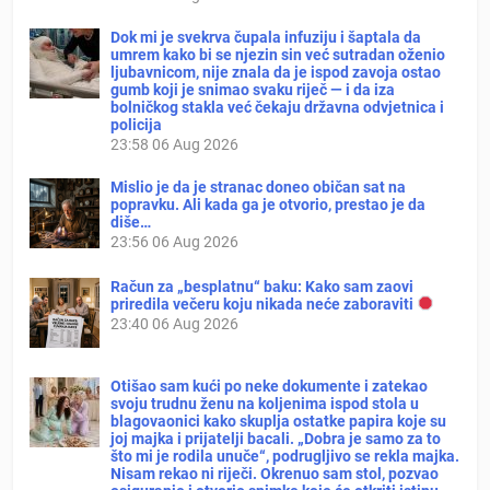
Dok mi je svekrva čupala infuziju i šaptala da
umrem kako bi se njezin sin već sutradan oženio
ljubavnicom, nije znala da je ispod zavoja ostao
gumb koji je snimao svaku riječ — i da iza
bolničkog stakla već čekaju državna odvjetnica i
policija
23:58
06 Aug 2026
Mislio je da je stranac doneo običan sat na
popravku. Ali kada ga je otvorio, prestao je da
diše…
23:56
06 Aug 2026
Račun za „besplatnu“ baku: Kako sam zaovi
priredila večeru koju nikada neće zaboraviti
23:40
06 Aug 2026
Otišao sam kući po neke dokumente i zatekao
svoju trudnu ženu na koljenima ispod stola u
blagovaonici kako skuplja ostatke papira koje su
joj majka i prijatelji bacali. „Dobra je samo za to
što mi je rodila unuče“, podrugljivo se rekla majka.
Nisam rekao ni riječi. Okrenuo sam stol, pozvao