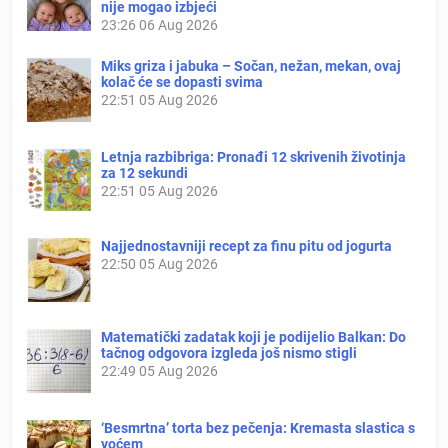
nije mogao izbjeći
23:26
06 Aug 2026
Miks griza i jabuka – Sočan, nežan, mekan, ovaj
kolač će se dopasti svima
22:51
05 Aug 2026
Letnja razbibriga: Pronađi 12 skrivenih životinja
za 12 sekundi
22:51
05 Aug 2026
Najjednostavniji recept za finu pitu od jogurta
22:50
05 Aug 2026
Matematički zadatak koji je podijelio Balkan: Do
tačnog odgovora izgleda još nismo stigli
22:49
05 Aug 2026
‘Besmrtna’ torta bez pečenja: Kremasta slastica s
voćem