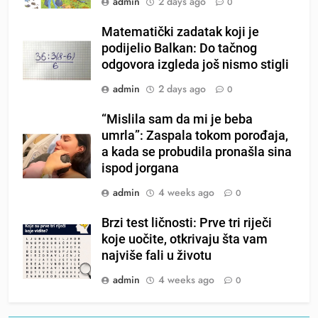
admin
2 days ago
0
Matematički zadatak koji je
podijelio Balkan: Do tačnog
odgovora izgleda još nismo stigli
admin
2 days ago
0
“Mislila sam da mi je beba
umrla”: Zaspala tokom porođaja,
a kada se probudila pronašla sina
ispod jorgana
admin
4 weeks ago
0
Brzi test ličnosti: Prve tri riječi
koje uočite, otkrivaju šta vam
najviše fali u životu
admin
4 weeks ago
0