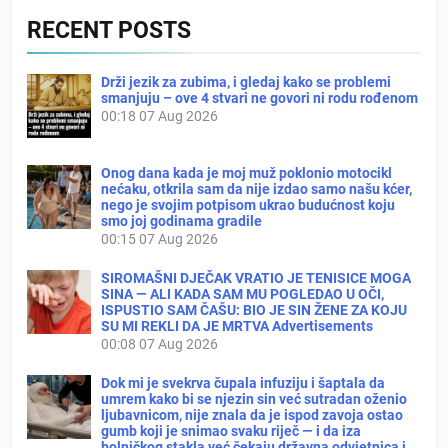
RECENT POSTS
Drži jezik za zubima, i gledaj kako se problemi
smanjuju – ove 4 stvari ne govori ni rodu rođenom
00:18
07 Aug 2026
Onog dana kada je moj muž poklonio motocikl
nećaku, otkrila sam da nije izdao samo našu kćer,
nego je svojim potpisom ukrao budućnost koju
smo joj godinama gradile
00:15
07 Aug 2026
SIROMAŠNI DJEČAK VRATIO JE TENISICE MOGA
SINA — ALI KADA SAM MU POGLEDAO U OČI,
ISPUSTIO SAM ČAŠU: BIO JE SIN ŽENE ZA KOJU
SU MI REKLI DA JE MRTVA Advertisements
00:08
07 Aug 2026
Dok mi je svekrva čupala infuziju i šaptala da
umrem kako bi se njezin sin već sutradan oženio
ljubavnicom, nije znala da je ispod zavoja ostao
gumb koji je snimao svaku riječ — i da iza
bolničkog stakla već čekaju državna odvjetnica i