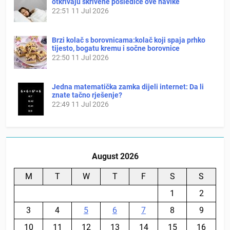
otkrivaju skrivene posledice ove navike
22:51
11 Jul 2026
Brzi kolač s borovnicama:kolač koji spaja prhko
tijesto, bogatu kremu i sočne borovnice
22:50
11 Jul 2026
Jedna matematička zamka dijeli internet: Da li
znate tačno rješenje?
22:49
11 Jul 2026
August 2026
M
T
W
T
F
S
S
1
2
3
4
5
6
7
8
9
10
11
12
13
14
15
16