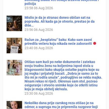
policija
23:58
06 Aug 2026
Mislio je da je stranac doneo običan sat na
popravku. Ali kada ga je otvorio, prestao je da
diše…
23:56
06 Aug 2026
Račun za „besplatnu“ baku: Kako sam zaovi
priredila večeru koju nikada neće zaboraviti
23:40
06 Aug 2026
Otišao sam kući po neke dokumente i zatekao
svoju trudnu ženu na koljenima ispod stola u
blagovaonici kako skuplja ostatke papira koje su
joj majka i prijatelji bacali. „Dobra je samo za to
što mi je rodila unuče“, podrugljivo se rekla majka.
Nisam rekao ni riječi. Okrenuo sam stol, pozvao
osiguranje i otvorio snimke koje će otkriti istinu
koju je moja obitelj skrivala.
23:30
06 Aug 2026
Nekoliko dana prije carskog reza otišao je na
odmor, a supruga mu je pripremila razgovor koji