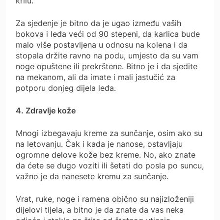
krilu.
Za sjedenje je bitno da je ugao između vaših
bokova i leđa veći od 90 stepeni, da karlica bude
malo više postavljena u odnosu na kolena i da
stopala držite ravno na podu, umjesto da su vam
noge opuštene ili prekrštene. Bitno je i da sjedite
na mekanom, ali da imate i mali jastučić za
potporu donjeg dijela leđa.
4. Zdravlje kože
Mnogi izbegavaju kreme za sunčanje, osim ako su
na letovanju. Čak i kada je nanose, ostavljaju
ogromne delove kože bez kreme. No, ako znate
da ćete se dugo voziti ili šetati do posla po suncu,
važno je da nanesete kremu za sunčanje.
Vrat, ruke, noge i ramena obično su najizloženiji
dijelovi tijela, a bitno je da znate da vas neka