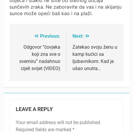
odjeća i staklo ne štite od štetnog uticaja
sunčevih zraka. Ne zaboravite da vas i na skijanju
sunce može opeći baš kao i na plaži.
Previous:
Next:
Post
navigation
Odgovor “čovjeka
Zatekao svoju ženu u
koji zna sve o
kamp kućici sa
svemiru” nadahnuo
ljubavnikom: Kad je
cijeli svijet (VIDEO)
ušao unutra…
LEAVE A REPLY
Your email address will not be published.
Required fields are marked
*