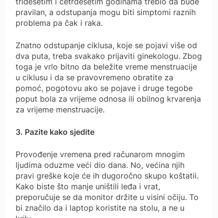
tridesetim i četrdesetim godinama treblo da bude
pravilan, a odstupanja mogu biti simptomi raznih
problema pa čak i raka.
Znatno odstupanje ciklusa, koje se pojavi više od
dva puta, treba svakako prijaviti ginekologu. Zbog
toga je vrlo bitno da beležite vreme menstruacije
u ciklusu i da se pravovremeno obratite za
pomoć, pogotovu ako se pojave i druge tegobe
poput bola za vrijeme odnosa ili obilnog krvarenja
za vrijeme menstruacije.
3. Pazite kako sjedite
Provođenje vremena pred računarom mnogim
ljudima oduzme veći dio dana. No, većina njih
pravi greške koje će ih dugoročno skupo koštatii.
Kako biste što manje uništili leđa i vrat,
preporučuje se da monitor držite u visini očiju. To
bi značilo da i laptop koristite na stolu, a ne u