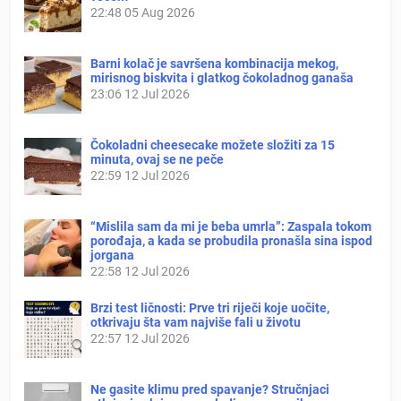
22:48
05 Aug 2026
Barni kolač je savršena kombinacija mekog,
mirisnog biskvita i glatkog čokoladnog ganaša
23:06
12 Jul 2026
Čokoladni cheesecake možete složiti za 15
minuta, ovaj se ne peče
22:59
12 Jul 2026
“Mislila sam da mi je beba umrla”: Zaspala tokom
porođaja, a kada se probudila pronašla sina ispod
jorgana
22:58
12 Jul 2026
Brzi test ličnosti: Prve tri riječi koje uočite,
otkrivaju šta vam najviše fali u životu
22:57
12 Jul 2026
Ne gasite klimu pred spavanje? Stručnjaci