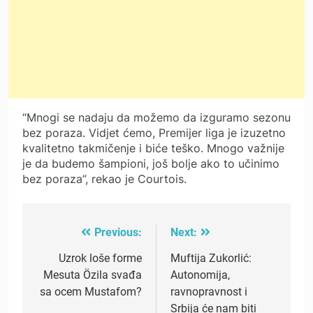
“Mnogi se nadaju da možemo da izguramo sezonu
bez poraza. Vidjet ćemo, Premijer liga je izuzetno
kvalitetno takmičenje i biće teško. Mnogo važnije
je da budemo šampioni, još bolje ako to učinimo
bez poraza”, rekao je Courtois.
Previous:
Next:
Post
navigation
Uzrok loše forme
Muftija Zukorlić:
Mesuta Özila svađa
Autonomija,
sa ocem Mustafom?
ravnopravnost i
Srbija će nam biti