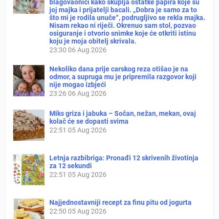
blagovaonici kako skuplja ostatke papira koje su
joj majka i prijatelji bacali. „Dobra je samo za to
što mi je rodila unuče“, podrugljivo se rekla majka.
Nisam rekao ni riječi. Okrenuo sam stol, pozvao
osiguranje i otvorio snimke koje će otkriti istinu
koju je moja obitelj skrivala.
23:30
06 Aug 2026
Nekoliko dana prije carskog reza otišao je na
odmor, a supruga mu je pripremila razgovor koji
nije mogao izbjeći
23:26
06 Aug 2026
Miks griza i jabuka – Sočan, nežan, mekan, ovaj
kolač će se dopasti svima
22:51
05 Aug 2026
Letnja razbibriga: Pronađi 12 skrivenih životinja
za 12 sekundi
22:51
05 Aug 2026
Najjednostavniji recept za finu pitu od jogurta
22:50
05 Aug 2026