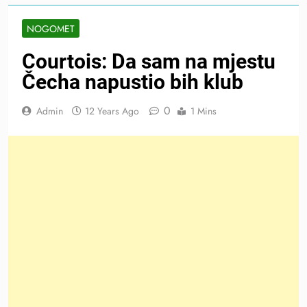
NOGOMET
Courtois: Da sam na mjestu
Čecha napustio bih klub
0
Admin
12 Years Ago
1 Mins