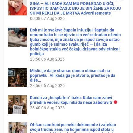
SINA — ALI KADA SAM MU POGLEDAO U OČI,
ISPUSTIO SAM ČAŠU: BIO JE SIN ŽENE ZA KOJU
SU MI REKLI DA JE MRTVA Advertisements
00:08
07 Aug 2026
Dok mi je svekrva čupala infuziju i šaptala da
umrem kako bi se njezin sin već sutradan oženio
ljubavnicom, nije znala da je ispod zavoja ostao
gumb koji je snimao svaku riječ — i da iza
bolničkog stakla već čekaju državna odvjetnica i
policija
23:58
06 Aug 2026
Mislio je da je stranac doneo običan sat na
popravku. Ali kada ga je otvorio, prestao je da
diše…
23:56
06 Aug 2026
Račun za „besplatnu“ baku: Kako sam zaovi
priredila večeru koju nikada neće zaboraviti
23:40
06 Aug 2026
Otišao sam kući po neke dokumente i zatekao
svoju trudnu ženu na koljenima ispod stola u