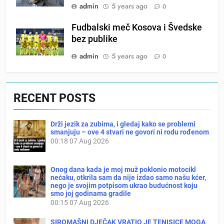
admin
5 years ago
0
Fudbalski meč Kosova i Švedske
bez publike
admin
5 years ago
0
RECENT POSTS
Drži jezik za zubima, i gledaj kako se problemi
smanjuju – ove 4 stvari ne govori ni rodu rođenom
00:18
07 Aug 2026
Onog dana kada je moj muž poklonio motocikl
nećaku, otkrila sam da nije izdao samo našu kćer,
nego je svojim potpisom ukrao budućnost koju
smo joj godinama gradile
00:15
07 Aug 2026
SIROMAŠNI DJEČAK VRATIO JE TENISICE MOGA