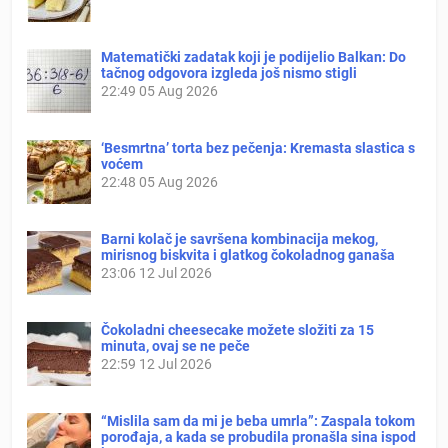
Matematički zadatak koji je podijelio Balkan: Do
tačnog odgovora izgleda još nismo stigli
22:49
05 Aug 2026
‘Besmrtna’ torta bez pečenja: Kremasta slastica s
voćem
22:48
05 Aug 2026
Barni kolač je savršena kombinacija mekog,
mirisnog biskvita i glatkog čokoladnog ganaša
23:06
12 Jul 2026
Čokoladni cheesecake možete složiti za 15
minuta, ovaj se ne peče
22:59
12 Jul 2026
“Mislila sam da mi je beba umrla”: Zaspala tokom
porođaja, a kada se probudila pronašla sina ispod