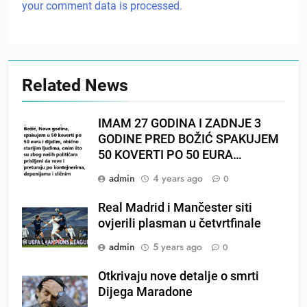
your comment data is processed.
Related News
IMAM 27 GODINA I ZADNJE 3
GODINE PRED BOŽIĆ SPAKUJEM
50 KOVERTI PO 50 EURA…
admin
4 years ago
0
Real Madrid i Mančester siti
ovjerili plasman u četvrtfinale
admin
5 years ago
0
Otkrivaju nove detalje o smrti
Dijega Maradone