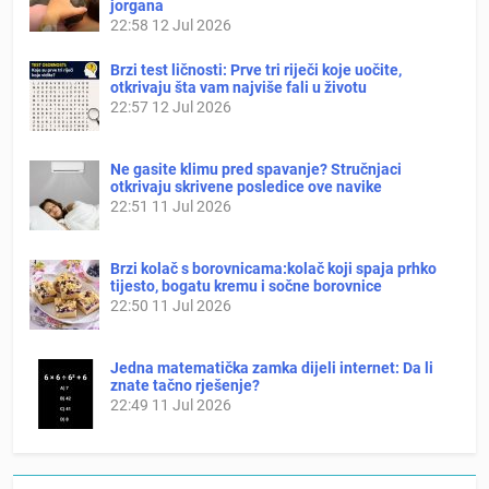
jorgana
22:58
12 Jul 2026
Brzi test ličnosti: Prve tri riječi koje uočite,
otkrivaju šta vam najviše fali u životu
22:57
12 Jul 2026
Ne gasite klimu pred spavanje? Stručnjaci
otkrivaju skrivene posledice ove navike
22:51
11 Jul 2026
Brzi kolač s borovnicama:kolač koji spaja prhko
tijesto, bogatu kremu i sočne borovnice
22:50
11 Jul 2026
Jedna matematička zamka dijeli internet: Da li
znate tačno rješenje?
22:49
11 Jul 2026