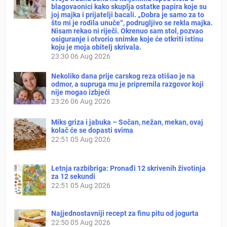
blagovaonici kako skuplja ostatke papira koje su
joj majka i prijatelji bacali. „Dobra je samo za to
što mi je rodila unuče“, podrugljivo se rekla majka.
Nisam rekao ni riječi. Okrenuo sam stol, pozvao
osiguranje i otvorio snimke koje će otkriti istinu
koju je moja obitelj skrivala.
23:30
06 Aug 2026
Nekoliko dana prije carskog reza otišao je na
odmor, a supruga mu je pripremila razgovor koji
nije mogao izbjeći
23:26
06 Aug 2026
Miks griza i jabuka – Sočan, nežan, mekan, ovaj
kolač će se dopasti svima
22:51
05 Aug 2026
Letnja razbibriga: Pronađi 12 skrivenih životinja
za 12 sekundi
22:51
05 Aug 2026
Najjednostavniji recept za finu pitu od jogurta
22:50
05 Aug 2026