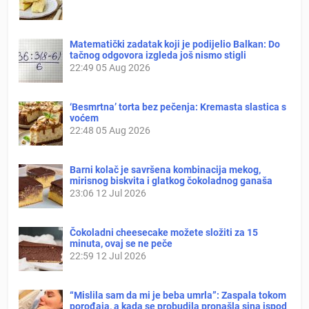
Matematički zadatak koji je podijelio Balkan: Do
tačnog odgovora izgleda još nismo stigli
22:49
05 Aug 2026
‘Besmrtna’ torta bez pečenja: Kremasta slastica s
voćem
22:48
05 Aug 2026
Barni kolač je savršena kombinacija mekog,
mirisnog biskvita i glatkog čokoladnog ganaša
23:06
12 Jul 2026
Čokoladni cheesecake možete složiti za 15
minuta, ovaj se ne peče
22:59
12 Jul 2026
“Mislila sam da mi je beba umrla”: Zaspala tokom
porođaja, a kada se probudila pronašla sina ispod