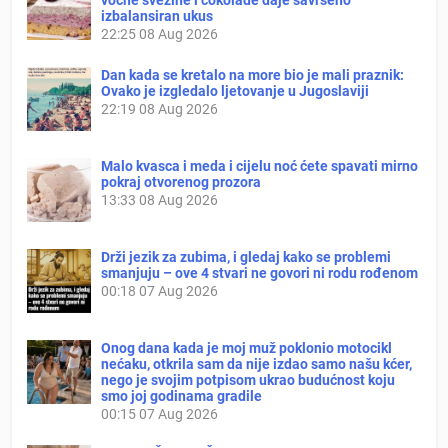
izbalansiran ukus
22:25
08 Aug 2026
Dan kada se kretalo na more bio je mali praznik:
Ovako je izgledalo ljetovanje u Jugoslaviji
22:19
08 Aug 2026
Malo kvasca i meda i cijelu noć ćete spavati mirno
pokraj otvorenog prozora
13:33
08 Aug 2026
Drži jezik za zubima, i gledaj kako se problemi
smanjuju – ove 4 stvari ne govori ni rodu rođenom
00:18
07 Aug 2026
Onog dana kada je moj muž poklonio motocikl
nećaku, otkrila sam da nije izdao samo našu kćer,
nego je svojim potpisom ukrao budućnost koju
smo joj godinama gradile
00:15
07 Aug 2026