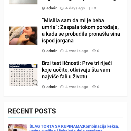
admin
4 days ago
0
“Mislila sam da mi je beba
umrla”: Zaspala tokom porođaja,
a kada se probudila pronašla sina
ispod jorgana
admin
4 weeks ago
0
Brzi test ličnosti: Prve tri riječi
koje uočite, otkrivaju šta vam
najviše fali u životu
admin
4 weeks ago
0
RECENT POSTS
ŠLAG TORTA SA KUPINAMA:Kombinacija keksa,
voćne svežine i čokolade daje savršeno