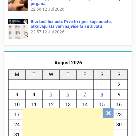
jorgana
22:58
12 Jul 2026
Brzi test ličnosti: Prve tri riječi koje uočite,
otkrivaju šta vam najviše fali u životu
22:57
12 Jul 2026
August 2026
M
T
W
T
F
S
S
1
2
3
4
5
6
7
8
9
10
11
12
13
14
15
16
17
18
19
20
21
22
23
24
25
26
27
28
29
30
31