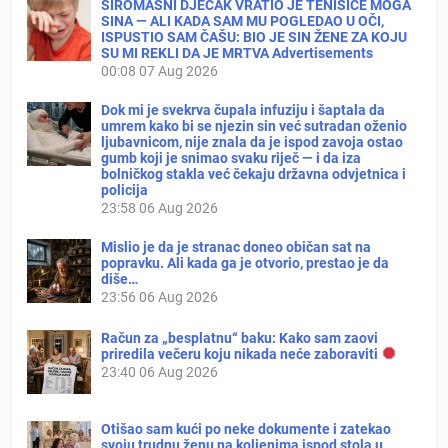
SIROMAŠNI DJEČAK VRATIO JE TENISICE MOGA
SINA — ALI KADA SAM MU POGLEDAO U OČI,
ISPUSTIO SAM ČAŠU: BIO JE SIN ŽENE ZA KOJU
SU MI REKLI DA JE MRTVA Advertisements
00:08
07 Aug 2026
Dok mi je svekrva čupala infuziju i šaptala da
umrem kako bi se njezin sin već sutradan oženio
ljubavnicom, nije znala da je ispod zavoja ostao
gumb koji je snimao svaku riječ — i da iza
bolničkog stakla već čekaju državna odvjetnica i
policija
23:58
06 Aug 2026
Mislio je da je stranac doneo običan sat na
popravku. Ali kada ga je otvorio, prestao je da
diše…
23:56
06 Aug 2026
Račun za „besplatnu“ baku: Kako sam zaovi
priredila večeru koju nikada neće zaboraviti
23:40
06 Aug 2026
Otišao sam kući po neke dokumente i zatekao
svoju trudnu ženu na koljenima ispod stola u