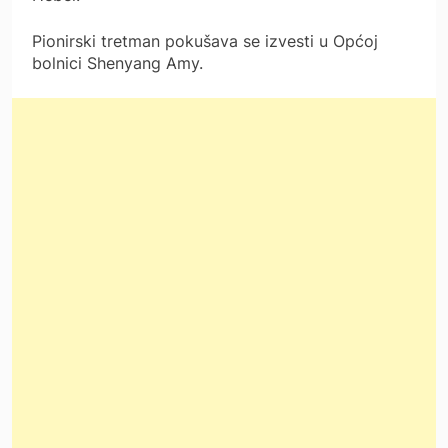
Pionirski tretman pokušava se izvesti u Općoj
bolnici Shenyang Amy.