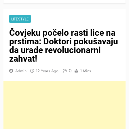
LIFESTYLE
Čovjeku počelo rasti lice na
prstima: Doktori pokušavaju
da urade revolucionarni
zahvat!
0
Admin
12 Years Ago
1 Mins