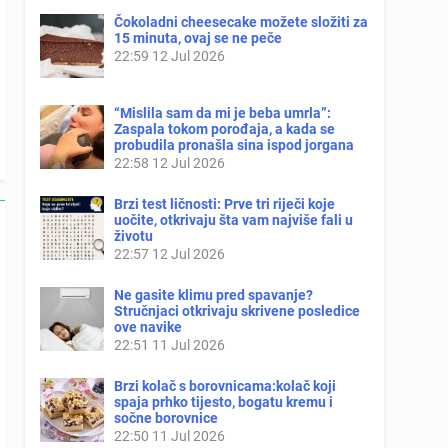
Čokoladni cheesecake možete složiti za
15 minuta, ovaj se ne peče
22:59
12 Jul 2026
“Mislila sam da mi je beba umrla”:
Zaspala tokom porođaja, a kada se
probudila pronašla sina ispod jorgana
22:58
12 Jul 2026
Brzi test ličnosti: Prve tri riječi koje
uočite, otkrivaju šta vam najviše fali u
životu
22:57
12 Jul 2026
Ne gasite klimu pred spavanje?
Stručnjaci otkrivaju skrivene posledice
ove navike
22:51
11 Jul 2026
Brzi kolač s borovnicama:kolač koji
spaja prhko tijesto, bogatu kremu i
sočne borovnice
22:50
11 Jul 2026