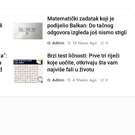
Matematički zadatak koji je
di
podijelio Balkan: Do tačnog
odgovora izgleda još nismo stigli
Admin
15 Hours Ago
0
a”:
Brzi test ličnosti: Prve tri riječi
a
koje uočite, otkrivaju šta vam
d
najviše fali u životu
Admin
4 Weeks Ago
0