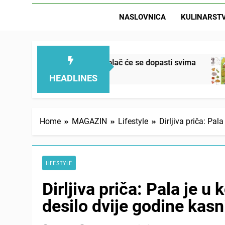
NASLOVNICA
KULINARST
žan, mekan, ovaj kolač će se dopasti svima
Let
15 
HEADLINES
Home
MAGAZIN
Lifestyle
Dirljiva priča: Pal
LIFESTYLE
Dirljiva priča: Pala je u
desilo dvije godine kasn