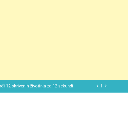
ačnog odgovora izgleda još nismo stigli
 mekan, ovaj kolač će se dopasti svima
ađi 12 skrivenih životinja za 12 sekundi
ostavniji recept za finu pitu od jogurta
ačnog odgovora izgleda još nismo stigli
 mekan, ovaj kolač će se dopasti svima