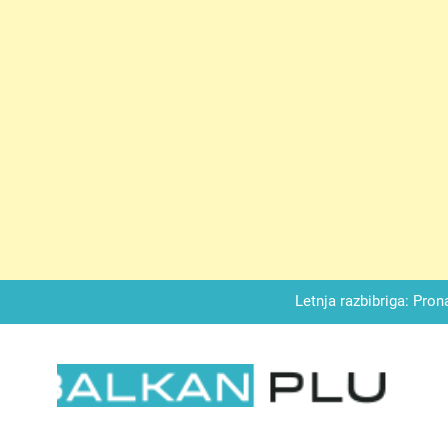
Matematički zadatak koji je podijelio Balkan: Do t
Miks griza i jabuka – Sočan, nežan,
Letnja razbibriga: Pron
Najjedn
Matematički zadatak koji je podijelio Balkan: Do t
LKAN PLUS
Miks griza i jabuka – Sočan, nežan,