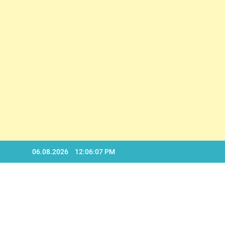
Skip
06.08.2026
12:06:08 PM
to
content
BA