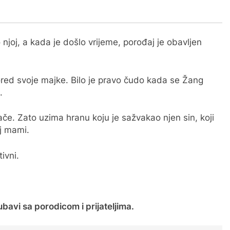
njoj, a kada je došlo vrijeme, porođaj je obavljen
red svoje majke. Bilo je pravo čudo kada se Žang
.
e. Zato uzima hranu koju je sažvakao njen sin, koji
oj mami.
ivni.
jubavi sa porodicom i prijateljima.