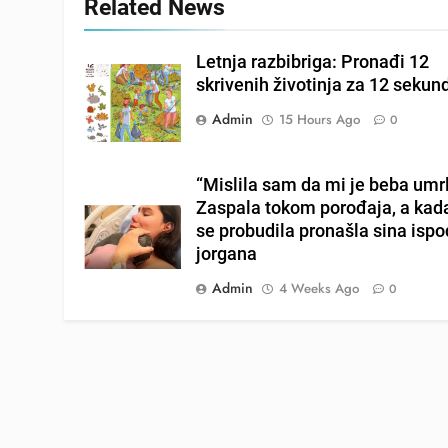
Related News
Letnja razbibriga: Pronađi 12
skrivenih životinja za 12 sekun
Admin
15 Hours Ago
0
“Mislila sam da mi je beba umrl
Zaspala tokom porođaja, a kad
se probudila pronašla sina ispo
jorgana
Admin
4 Weeks Ago
0