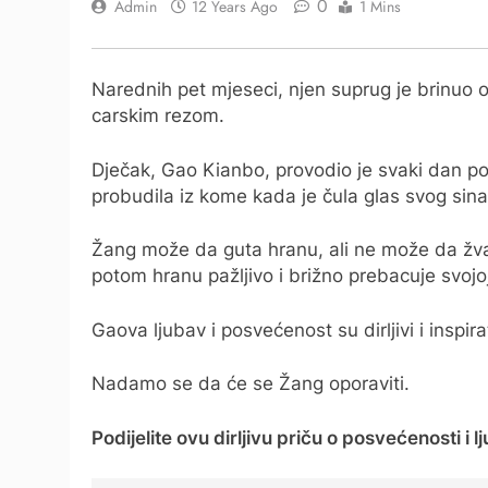
0
Admin
12 Years Ago
1 Mins
Narednih pet mjeseci, njen suprug je brinuo o 
carskim rezom.
Dječak, Gao Kianbo, provodio je svaki dan po
probudila iz kome kada je čula glas svog sina
Žang može da guta hranu, ali ne može da žvač
potom hranu pažljivo i brižno prebacuje svoj
Gaova ljubav i posvećenost su dirljivi i inspirat
Nadamo se da će se Žang oporaviti.
Podijelite ovu dirljivu priču o posvećenosti i l