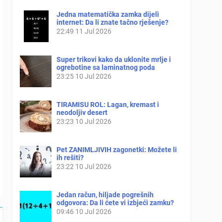
Jedna matematička zamka dijeli
internet: Da li znate tačno rješenje?
22:49
11 Jul 2026
Super trikovi kako da uklonite mrlje i
ogrebotine sa laminatnog poda
23:25
10 Jul 2026
TIRAMISU ROL: Lagan, kremast i
neodoljiv desert
23:23
10 Jul 2026
Pet ZANIMLJIVIH zagonetki: Možete li
ih rešiti?
23:22
10 Jul 2026
Jedan račun, hiljade pogrešnih
odgovora: Da li ćete vi izbjeći zamku?
09:46
10 Jul 2026