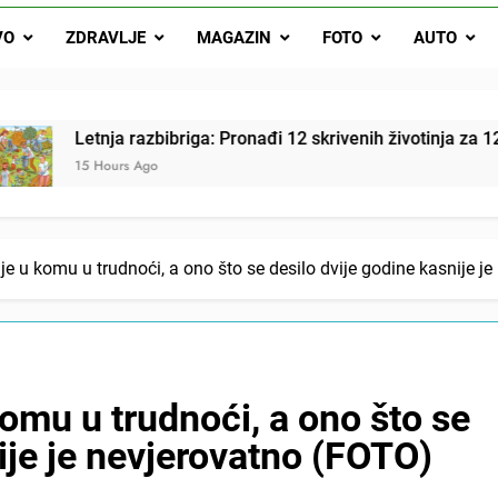
Letnja razbibriga: Pron
VO
ZDRAVLJE
MAGAZIN
FOTO
AUTO
Najjedn
Matematički zadatak koji je podijelio Balkan: Do t
nja razbibriga: Pronađi 12 skrivenih životinja za 12 sekundi
Hours Ago
a je u komu u trudnoći, a ono što se desilo dvije godine kasnije 
 komu u trudnoći, a ono što se
ije je nevjerovatno (FOTO)