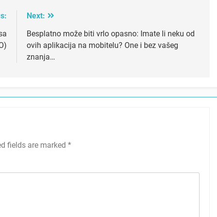
s:
Next:
sa
Besplatno može biti vrlo opasno: Imate li neku od
O)
ovih aplikacija na mobitelu? One i bez vašeg
znanja…
ed fields are marked
*