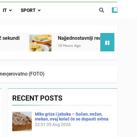
ađi 12 skrivenih životinja za 12 sekundi
IT
SPORT
ostavniji recept za finu pitu od jogurta
ačnog odgovora izgleda još nismo stigli
Najjednostavniji recept za finu pitu od jogurta
15 Hours Ago
je nevjerovatno (FOTO)
RECENT POSTS
Miks griza i jabuka – Sočan, nežan,
mekan, ovaj kolač će se dopasti svima
22:51
05 Aug 2026