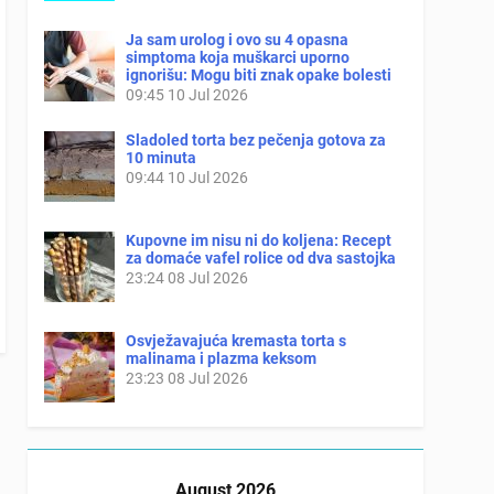
Ja sam urolog i ovo su 4 opasna
simptoma koja muškarci uporno
ignorišu: Mogu biti znak opake bolesti
09:45
10 Jul 2026
Sladoled torta bez pečenja gotova za
10 minuta
09:44
10 Jul 2026
Kupovne im nisu ni do koljena: Recept
za domaće vafel rolice od dva sastojka
23:24
08 Jul 2026
Osvježavajuća kremasta torta s
malinama i plazma keksom
23:23
08 Jul 2026
August 2026