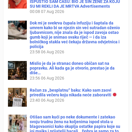
ISPUSTIO SAM ČAŠU: BIO JE SIN ŽENE ZA KOJU
SU MI REKLI DA JE MRTVA Advertisements
00:08
07 Aug 2026
Dok mi je svekrva čupala infuziju i šaptala da
umrem kako bi se njezin sin već sutradan oženio
ljubavnicom, nije znala da je ispod zavoja ostao
gumb koji je snimao svaku riječ — i da iza
bolničkog stakla već čekaju državna odvjetnica i
policija
23:58
06 Aug 2026
Mislio je da je stranac doneo običan sat na
popravku. Ali kada ga je otvorio, prestao je da
diše…
23:56
06 Aug 2026
Račun za „besplatnu“ baku: Kako sam zaovi
priredila večeru koju nikada neće zaboraviti
23:40
06 Aug 2026
Otišao sam kući po neke dokumente i zatekao
svoju trudnu ženu na koljenima ispod stola u
blagovaonici kako skuplja ostatke papira koje su
joj majka i prijatelji bacali. „Dobra je samo za to