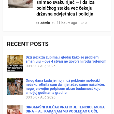
snimao svaku riječ — i da iza
bolničkog stakla već čekaju
državna odvjetnica i policija
admin
11 hours ago
0
RECENT POSTS
Drži jezik za zubima, i gledaj kako se problemi
smanjuju – ove 4 stvari ne govori ni rodu rođenom
00:18
07 Aug 2026
Onog dana kada je moj muž poklonio motocikl
nećaku, otkrila sam da nije izdao samo našu kćer,
nego je svojim potpisom ukrao budućnost koju
smo joj godinama gradile
00:15
07 Aug 2026
SIROMAŠNI DJEČAK VRATIO JE TENISICE MOGA
SINA — ALI KADA SAM MU POGLEDAO U OČI,