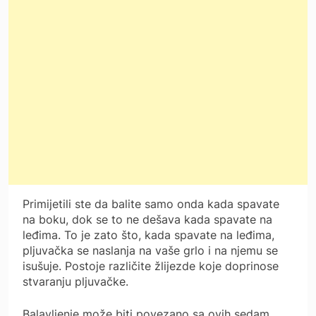
Primijetili ste da balite samo onda kada spavate
na boku, dok se to ne dešava kada spavate na
leđima. To je zato što, kada spavate na leđima,
pljuvačka se naslanja na vaše grlo i na njemu se
isušuje. Postoje različite žlijezde koje doprinose
stvaranju pljuvačke.
Balavljenje može biti povezano sa ovih sedam