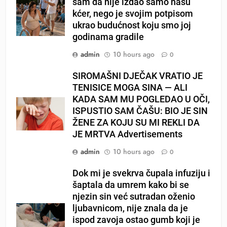
sam da nije izdao samo našu
kćer, nego je svojim potpisom
ukrao budućnost koju smo joj
godinama gradile
admin
10 hours ago
0
SIROMAŠNI DJEČAK VRATIO JE
TENISICE MOGA SINA — ALI
KADA SAM MU POGLEDAO U OČI,
ISPUSTIO SAM ČAŠU: BIO JE SIN
ŽENE ZA KOJU SU MI REKLI DA
JE MRTVA Advertisements
admin
10 hours ago
0
Dok mi je svekrva čupala infuziju i
šaptala da umrem kako bi se
njezin sin već sutradan oženio
ljubavnicom, nije znala da je
ispod zavoja ostao gumb koji je