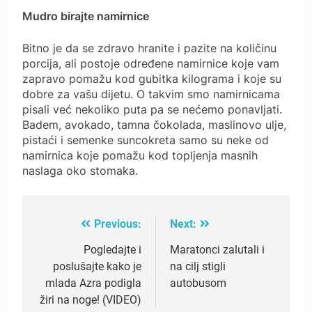
Mudro birajte namirnice
Bitno je da se zdravo hranite i pazite na količinu
porcija, ali postoje određene namirnice koje vam
zapravo pomažu kod gubitka kilograma i koje su
dobre za vašu dijetu. O takvim smo namirnicama
pisali već nekoliko puta pa se nećemo ponavljati.
Badem, avokado, tamna čokolada, maslinovo ulje,
pistaći i semenke suncokreta samo su neke od
namirnica koje pomažu kod topljenja masnih
naslaga oko stomaka.
Previous:
Next:
Post
navigation
Pogledajte i
Maratonci zalutali i
poslušajte kako je
na cilj stigli
mlada Azra podigla
autobusom
žiri na noge! (VIDEO)