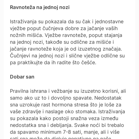
Ravnoteža na jednoj nozi
Istraživanja su pokazala da su čak i jednostavne
vježbe poput čučnjeva dobre za jačanje vaših
nožnih mišića. Vježbe ravnoteže, poput stajanja
na jednoj nozi, takođe su odlične za mišiće i
jačanje ravnoteže koja je od izuzetnog značaja.
Čučnjevi na jednoj nozi i slične vježbe odlične su
pa praktikujte da ih radite što češće.
Dobar san
Pravilna ishrana i vežbanje su izuzetno korisni, ali
samo ako uz to i dovoljno spavate. Nedostatak
sna uzrokuje rast hormona stresa što je loše za
vaše zdravlje i naslage oko stomaka. Istraživanja
su pokazala kako postoji snažna veza između
nedostatka sna i debljanja. Svake noći bi trebalo
da spavamo minimum 7-8 sati, manje, ali i više
sati sna može da djeluje negativno na naše