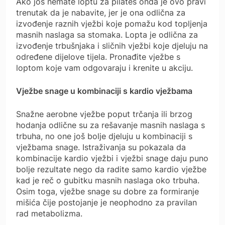
Ako još nemate loptu za pilates onda je ovo pravi
trenutak da je nabavite, jer je ona odlična za
izvođenje raznih vježbi koje pomažu kod topljenja
masnih naslaga sa stomaka. Lopta je odlična za
izvođenje trbušnjaka i sličnih vježbi koje djeluju na
određene dijelove tijela. Pronađite vježbe s
loptom koje vam odgovaraju i krenite u akciju.
Vježbe snage u kombinaciji s kardio vježbama
Snažne aerobne vježbe poput trčanja ili brzog
hodanja odlične su za rešavanje masnih naslaga s
trbuha, no one još bolje djeluju u kombinaciji s
vježbama snage. Istraživanja su pokazala da
kombinacije kardio vježbi i vježbi snage daju puno
bolje rezultate nego da radite samo kardio vježbe
kad je reč o gubitku masnih naslaga oko trbuha.
Osim toga, vježbe snage su dobre za formiranje
mišića čije postojanje je neophodno za pravilan
rad metabolizma.