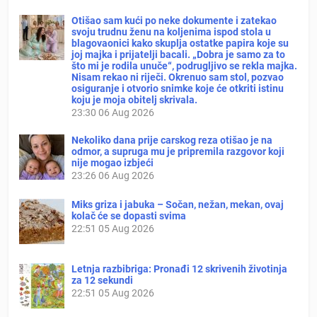
Otišao sam kući po neke dokumente i zatekao
svoju trudnu ženu na koljenima ispod stola u
blagovaonici kako skuplja ostatke papira koje su
joj majka i prijatelji bacali. „Dobra je samo za to
što mi je rodila unuče“, podrugljivo se rekla majka.
Nisam rekao ni riječi. Okrenuo sam stol, pozvao
osiguranje i otvorio snimke koje će otkriti istinu
koju je moja obitelj skrivala.
23:30
06 Aug 2026
Nekoliko dana prije carskog reza otišao je na
odmor, a supruga mu je pripremila razgovor koji
nije mogao izbjeći
23:26
06 Aug 2026
Miks griza i jabuka – Sočan, nežan, mekan, ovaj
kolač će se dopasti svima
22:51
05 Aug 2026
Letnja razbibriga: Pronađi 12 skrivenih životinja
za 12 sekundi
22:51
05 Aug 2026