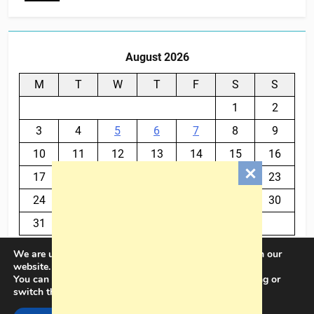
August 2026
M
T
W
T
F
S
S
1
2
3
4
5
6
7
8
9
10
11
12
13
14
15
16
17
18
19
20
21
22
23
24
25
26
27
28
29
30
31
We are using cookies to give you the best experience on our
« Jul
website.
You can find out more about which cookies we are using or
switch them off in
settings
.