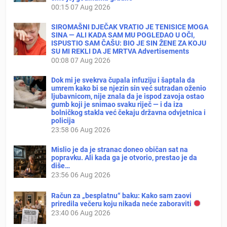
00:15
07 Aug 2026
SIROMAŠNI DJEČAK VRATIO JE TENISICE MOGA
SINA — ALI KADA SAM MU POGLEDAO U OČI,
ISPUSTIO SAM ČAŠU: BIO JE SIN ŽENE ZA KOJU
SU MI REKLI DA JE MRTVA Advertisements
00:08
07 Aug 2026
Dok mi je svekrva čupala infuziju i šaptala da
umrem kako bi se njezin sin već sutradan oženio
ljubavnicom, nije znala da je ispod zavoja ostao
gumb koji je snimao svaku riječ — i da iza
bolničkog stakla već čekaju državna odvjetnica i
policija
23:58
06 Aug 2026
Mislio je da je stranac doneo običan sat na
popravku. Ali kada ga je otvorio, prestao je da
diše…
23:56
06 Aug 2026
Račun za „besplatnu“ baku: Kako sam zaovi
priredila večeru koju nikada neće zaboraviti
23:40
06 Aug 2026