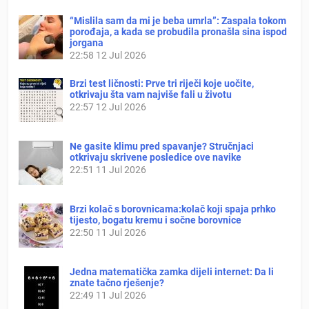
“Mislila sam da mi je beba umrla”: Zaspala tokom
porođaja, a kada se probudila pronašla sina ispod
jorgana
22:58
12 Jul 2026
Brzi test ličnosti: Prve tri riječi koje uočite,
otkrivaju šta vam najviše fali u životu
22:57
12 Jul 2026
Ne gasite klimu pred spavanje? Stručnjaci
otkrivaju skrivene posledice ove navike
22:51
11 Jul 2026
Brzi kolač s borovnicama:kolač koji spaja prhko
tijesto, bogatu kremu i sočne borovnice
22:50
11 Jul 2026
Jedna matematička zamka dijeli internet: Da li
znate tačno rješenje?
22:49
11 Jul 2026