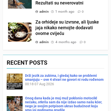
Rezultati su neverovatni
admin
1 month ago
0
Za orhideje su izvrsne, ali ljuske
jaja nikako nemojte dodavati
ovome cvijeću
admin
4 months ago
0
RECENT POSTS
Drži jezik za zubima, i gledaj kako se problemi
smanjuju – ove 4 stvari ne govori ni rodu rođenom
00:18
07 Aug 2026
Onog dana kada je moj muž poklonio motocikl
nećaku, otkrila sam da nije izdao samo našu kćer,
nego je svojim potpisom ukrao budućnost koju
smo joj godinama gradile