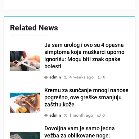
Related News
Ja sam urolog i ovo su 4 opasna
simptoma koja muškarci uporno
ignorišu: Mogu biti znak opake
bolesti
admin
4 weeks ago
0
Kremu za sunčanje mnogi nanose
pogrešno, ove greške smanjuju
zaštitu kože
admin
1 month ago
0
Dovoljna vam je samo jedna
vežba za oblikovane noge: