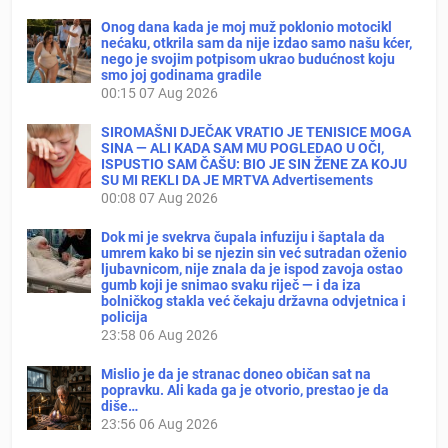
Onog dana kada je moj muž poklonio motocikl
nećaku, otkrila sam da nije izdao samo našu kćer,
nego je svojim potpisom ukrao budućnost koju
smo joj godinama gradile
00:15
07 Aug 2026
SIROMAŠNI DJEČAK VRATIO JE TENISICE MOGA
SINA — ALI KADA SAM MU POGLEDAO U OČI,
ISPUSTIO SAM ČAŠU: BIO JE SIN ŽENE ZA KOJU
SU MI REKLI DA JE MRTVA Advertisements
00:08
07 Aug 2026
Dok mi je svekrva čupala infuziju i šaptala da
umrem kako bi se njezin sin već sutradan oženio
ljubavnicom, nije znala da je ispod zavoja ostao
gumb koji je snimao svaku riječ — i da iza
bolničkog stakla već čekaju državna odvjetnica i
policija
23:58
06 Aug 2026
Mislio je da je stranac doneo običan sat na
popravku. Ali kada ga je otvorio, prestao je da
diše…
23:56
06 Aug 2026