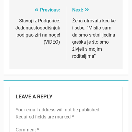
Previous:
Next:
Post
navigation
Slavuj iz Podgorice:
Žena otrovala kćerke
Jedanaestogodišnjak
i sebe: “Mislio sam
podigao žiri na noge!
da smo sretni, jedina
(VIDEO)
greška je što smo
živjeli s mojim
roditeljima”
LEAVE A REPLY
Your email address will not be published.
Required fields are marked
*
Comment
*