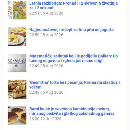
Letnja razbibriga: Pronađi 12 skrivenih životinja
za 12 sekundi
22:51
05 Aug 2026
Najjednostavniji recept za finu pitu od jogurta
22:50
05 Aug 2026
Matematički zadatak koji je podijelio Balkan: Do
tačnog odgovora izgleda još nismo stigli
22:49
05 Aug 2026
‘Besmrtna’ torta bez pečenja: Kremasta slastica s
voćem
22:48
05 Aug 2026
Barni kolač je savršena kombinacija mekog,
mirisnog biskvita i glatkog čokoladnog ganaša
23:06
12 Jul 2026