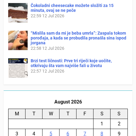
Čokoladni cheesecake možete složiti za 15
minuta, ovaj se ne peče
22:59
12 Jul 2026
“Mislila sam da mi je beba umrla”: Zaspala tokom
porođaja, a kada se probudila pronašla sina ispod
jorgana
22:58
12 Jul 2026
Brzi test ličnosti: Prve tri riječi koje uočite,
otkrivaju šta vam najviše fali u životu
22:57
12 Jul 2026
August 2026
M
T
W
T
F
S
S
1
2
3
4
5
6
7
8
9