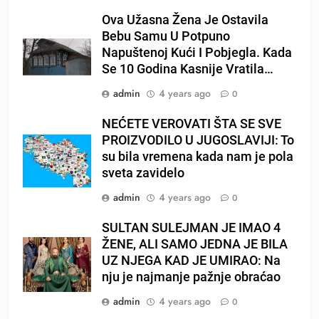
Ova Užasna Žena Je Ostavila
Bebu Samu U Potpuno
Napuštenoj Kući I Pobjegla. Kada
Se 10 Godina Kasnije Vratila…
admin
4 years ago
0
NEĆETE VEROVATI ŠTA SE SVE
PROIZVODILO U JUGOSLAVIJI: To
su bila vremena kada nam je pola
sveta zavidelo
admin
4 years ago
0
SULTAN SULEJMAN JE IMAO 4
ŽENE, ALI SAMO JEDNA JE BILA
UZ NJEGA KAD JE UMIRAO: Na
nju je najmanje pažnje obraćao
admin
4 years ago
0