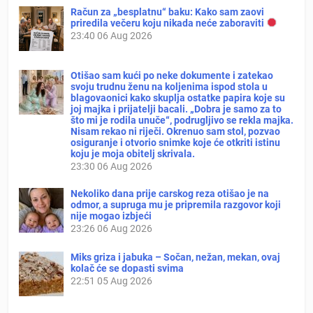
Račun za „besplatnu“ baku: Kako sam zaovi
priredila večeru koju nikada neće zaboraviti
23:40
06 Aug 2026
Otišao sam kući po neke dokumente i zatekao
svoju trudnu ženu na koljenima ispod stola u
blagovaonici kako skuplja ostatke papira koje su
joj majka i prijatelji bacali. „Dobra je samo za to
što mi je rodila unuče“, podrugljivo se rekla majka.
Nisam rekao ni riječi. Okrenuo sam stol, pozvao
osiguranje i otvorio snimke koje će otkriti istinu
koju je moja obitelj skrivala.
23:30
06 Aug 2026
Nekoliko dana prije carskog reza otišao je na
odmor, a supruga mu je pripremila razgovor koji
nije mogao izbjeći
23:26
06 Aug 2026
Miks griza i jabuka – Sočan, nežan, mekan, ovaj
kolač će se dopasti svima
22:51
05 Aug 2026