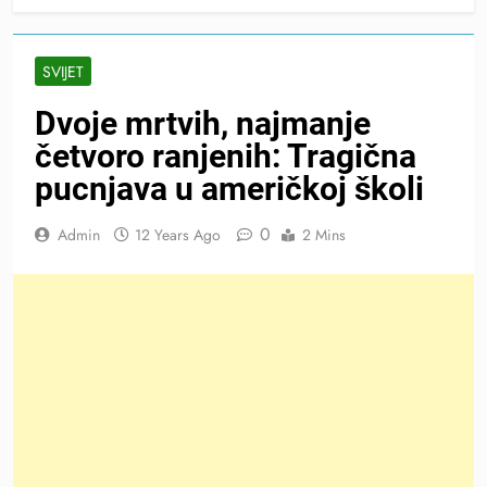
SVIJET
Dvoje mrtvih, najmanje
četvoro ranjenih: Tragična
pucnjava u američkoj školi
0
Admin
12 Years Ago
2 Mins