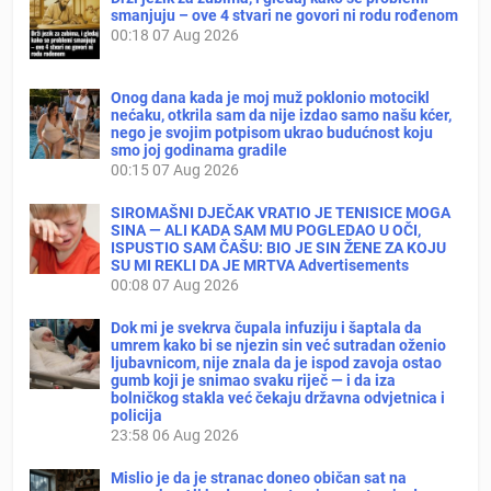
smanjuju – ove 4 stvari ne govori ni rodu rođenom
00:18
07 Aug 2026
Onog dana kada je moj muž poklonio motocikl
nećaku, otkrila sam da nije izdao samo našu kćer,
nego je svojim potpisom ukrao budućnost koju
smo joj godinama gradile
00:15
07 Aug 2026
SIROMAŠNI DJEČAK VRATIO JE TENISICE MOGA
SINA — ALI KADA SAM MU POGLEDAO U OČI,
ISPUSTIO SAM ČAŠU: BIO JE SIN ŽENE ZA KOJU
SU MI REKLI DA JE MRTVA Advertisements
00:08
07 Aug 2026
Dok mi je svekrva čupala infuziju i šaptala da
umrem kako bi se njezin sin već sutradan oženio
ljubavnicom, nije znala da je ispod zavoja ostao
gumb koji je snimao svaku riječ — i da iza
bolničkog stakla već čekaju državna odvjetnica i
policija
23:58
06 Aug 2026
Mislio je da je stranac doneo običan sat na