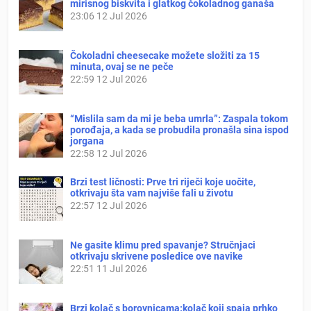
mirisnog biskvita i glatkog čokoladnog ganaša
23:06
12 Jul 2026
Čokoladni cheesecake možete složiti za 15
minuta, ovaj se ne peče
22:59
12 Jul 2026
“Mislila sam da mi je beba umrla”: Zaspala tokom
porođaja, a kada se probudila pronašla sina ispod
jorgana
22:58
12 Jul 2026
Brzi test ličnosti: Prve tri riječi koje uočite,
otkrivaju šta vam najviše fali u životu
22:57
12 Jul 2026
Ne gasite klimu pred spavanje? Stručnjaci
otkrivaju skrivene posledice ove navike
22:51
11 Jul 2026
Brzi kolač s borovnicama:kolač koji spaja prhko