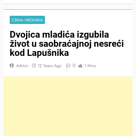
CRNA HRONIKA
Dvojica mladića izgubila
život u saobraćajnoj nesreći
kod Lapušnika
0
Admin
12 Years Ago
1 Mins