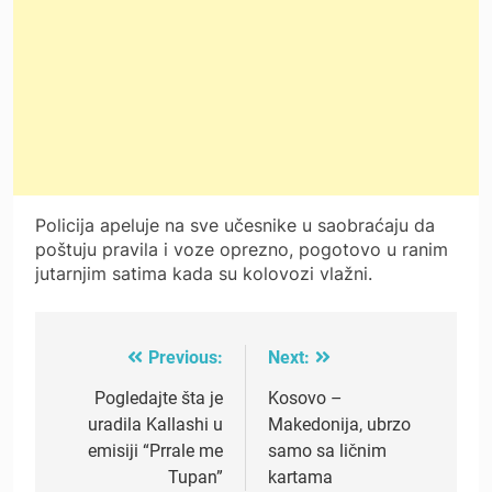
Policija apeluje na sve učesnike u saobraćaju da
poštuju pravila i voze oprezno, pogotovo u ranim
jutarnjim satima kada su kolovozi vlažni.
Previous:
Next:
Post
navigation
Pogledajte šta je
Kosovo –
uradila Kallashi u
Makedonija, ubrzo
emisiji “Prrale me
samo sa ličnim
Tupan”
kartama