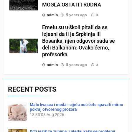
MOGLA OSTATI TRUDNA
admin
5 years ago
0
Emelu su u školi pitali da se
izjasni da li je Srpkinja ili
Bosanka, njen odgovor sada se
deli Balkanom: Ovako ćemo,
profesorka
admin
5 years ago
0
RECENT POSTS
Malo kvasca i meda i cijelu noć ćete spavati mirno
pokraj otvorenog prozora
13:33
08 Aug 2026
Drži jezik za zubima, i gledaj kako se problemi