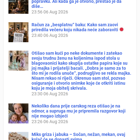
popravku. Ali kada ga je otvorio, prestao je da
diše…
23:56
06 Aug 2026
Račun za „besplatnu“ baku: Kako sam zaovi
priredila večeru koju nikada neće zaboraviti
23:40
06 Aug 2026
Otišao sam kući po neke dokumente i zatekao
svoju trudnu ženu na koljenima ispod stola u
blagovaonici kako skuplja ostatke papira koje su
joj majka i prijatelji bacali. „Dobra je samo za to
što mi je rodila unuče“, podrugljivo se rekla majka.
Nisam rekao ni riječi. Okrenuo sam stol, pozvao
osiguranje i otvorio snimke koje će otkriti istinu
koju je moja obitelj skrivala.
23:30
06 Aug 2026
Nekoliko dana prije carskog reza otišao je na
odmor, a supruga mu je pripremila razgovor koji
nije mogao izbjeći
23:26
06 Aug 2026
Miks griza i jabuka – Sočan, nežan, mekan, ovaj
kolač će se dopasti svima