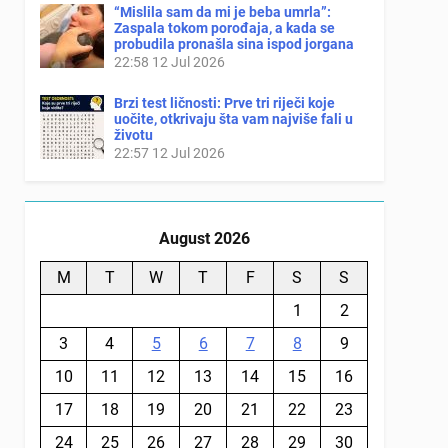
“Mislila sam da mi je beba umrla”:
Zaspala tokom porođaja, a kada se
probudila pronašla sina ispod jorgana
22:58
12 Jul 2026
Brzi test ličnosti: Prve tri riječi koje
uočite, otkrivaju šta vam najviše fali u
životu
22:57
12 Jul 2026
August 2026
M
T
W
T
F
S
S
1
2
3
4
5
6
7
8
9
10
11
12
13
14
15
16
17
18
19
20
21
22
23
24
25
26
27
28
29
30