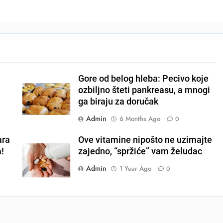
Gore od belog hleba: Pecivo koje
ozbiljno šteti pankreasu, a mnogi
ga biraju za doručak
Admin
6 Months Ago
0
ara
Ove vitamine nipošto ne uzimajte
a!
zajedno, “spržiće” vam želudac
Admin
1 Year Ago
0