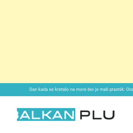
Drži jezik za zubima, i gledaj kako se problemi smanjuju –
LAG TORTA SA KUPINAMA:Kombinacija keksa, voćne svežine i čoko
Dan kada se kretalo na more bio je mali praznik: Ovak
Malo kvasca i meda i cijelu noć ćete 
Drži jezik za zubima, i gledaj kako se problemi smanjuju –
LKAN PLUS
LAG TORTA SA KUPINAMA:Kombinacija keksa, voćne svežine i čoko