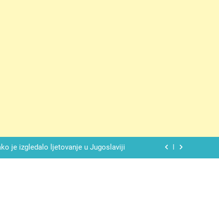
 ove 4 stvari ne govori ni rodu rođenom
lade daje savršeno izbalansiran ukus
o je izgledalo ljetovanje u Jugoslaviji
spavati mirno pokraj otvorenog prozora
 ove 4 stvari ne govori ni rodu rođenom
lade daje savršeno izbalansiran ukus