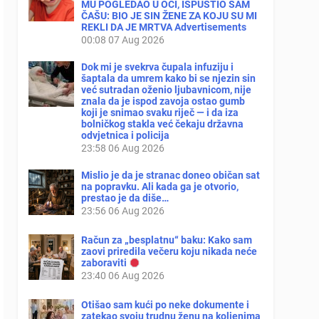
MU POGLEDAO U OČI, ISPUSTIO SAM
ČAŠU: BIO JE SIN ŽENE ZA KOJU SU MI
REKLI DA JE MRTVA Advertisements
00:08
07 Aug 2026
Dok mi je svekrva čupala infuziju i
šaptala da umrem kako bi se njezin sin
već sutradan oženio ljubavnicom, nije
znala da je ispod zavoja ostao gumb
koji je snimao svaku riječ — i da iza
bolničkog stakla već čekaju državna
odvjetnica i policija
23:58
06 Aug 2026
Mislio je da je stranac doneo običan sat
na popravku. Ali kada ga je otvorio,
prestao je da diše…
23:56
06 Aug 2026
Račun za „besplatnu“ baku: Kako sam
zaovi priredila večeru koju nikada neće
zaboraviti
23:40
06 Aug 2026
Otišao sam kući po neke dokumente i
zatekao svoju trudnu ženu na koljenima