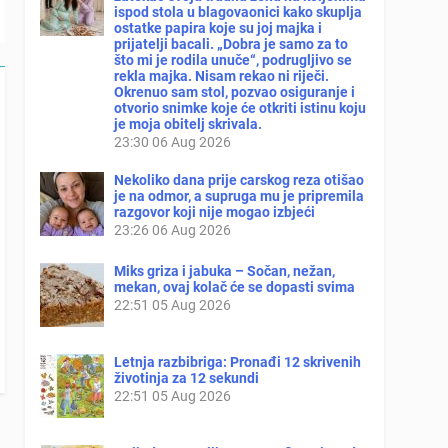
ispod stola u blagovaonici kako skuplja
ostatke papira koje su joj majka i
prijatelji bacali. „Dobra je samo za to
što mi je rodila unuče“, podrugljivo se
rekla majka. Nisam rekao ni riječi.
Okrenuo sam stol, pozvao osiguranje i
otvorio snimke koje će otkriti istinu koju
je moja obitelj skrivala.
23:30
06 Aug 2026
Nekoliko dana prije carskog reza otišao
je na odmor, a supruga mu je pripremila
razgovor koji nije mogao izbjeći
23:26
06 Aug 2026
Miks griza i jabuka – Sočan, nežan,
mekan, ovaj kolač će se dopasti svima
22:51
05 Aug 2026
Letnja razbibriga: Pronađi 12 skrivenih
životinja za 12 sekundi
22:51
05 Aug 2026