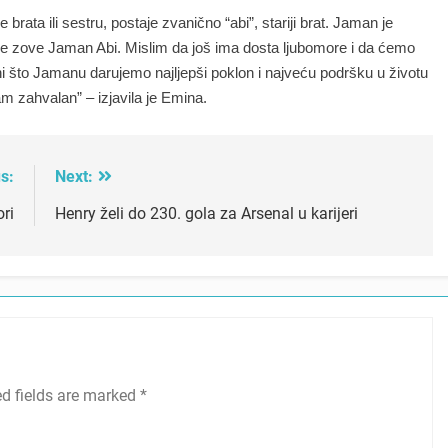
e brata ili sestru, postaje zvanično “abi”, stariji brat. Jaman je
 se zove Jaman Abi. Mislim da još ima dosta ljubomore i da ćemo
tni što Jamanu darujemo najljepši poklon i najveću podršku u životu
m zahvalan” – izjavila je Emina.
s:
Next:
ri
Henry želi do 230. gola za Arsenal u karijeri
ed fields are marked
*