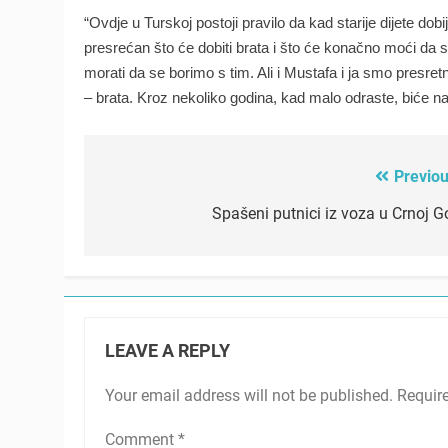
“Ovdje u Turskoj postoji pravilo da kad starije dijete dobij
presrećan što će dobiti brata i što će konačno moći da
morati da se borimo s tim. Ali i Mustafa i ja smo presre
– brata. Kroz nekoliko godina, kad malo odraste, biće na
Previou
Post
navigation
Spašeni putnici iz voza u Crnoj Go
LEAVE A REPLY
Your email address will not be published.
Requir
Comment
*