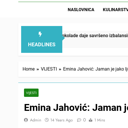
NASLOVNICA
KULINARST
ne svežine i čokolade daje savršeno izbalansiran ukus
HEADLINES
Home
VIJESTI
Emina Jahović: Jaman je jako 
VIJESTI
Emina Jahović: Jaman j
0
Admin
14 Years Ago
1 Mins