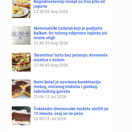
Najjednostavniji recept za finu pitu od
jogurta
22:50
05 Aug 2026
Matematički zadatak koji je podijelio
Balkan: Do tačnog odgovora izgleda još
nismo stigli
22:49
05 Aug 2026
‘Besmrtna’ torta bez pečenja: Kremasta
slastica s voćem
22:48
05 Aug 2026
Barni kolač je savršena kombinacija
mekog, mirisnog biskvita i glatkog
čokoladnog ganaša
23:06
12 Jul 2026
Čokoladni cheesecake možete složiti za
15 minuta, ovaj se ne peče
22:59
12 Jul 2026