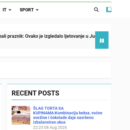
o je izgledalo ljetovanje u Jugoslaviji
IT
SPORT
spavati mirno pokraj otvorenog prozora
 ove 4 stvari ne govori ni rodu rođenom
ako je izgledalo ljetovanje u Jugoslaviji
Malo
21 Ho
RECENT POSTS
ŠLAG TORTA SA
KUPINAMA:Kombinacija keksa, voćne
svežine i čokolade daje savršeno
izbalansiran ukus
22:25
08 Aug 2026