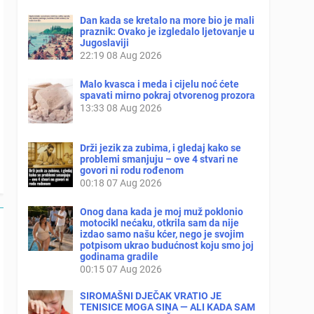
Dan kada se kretalo na more bio je mali
praznik: Ovako je izgledalo ljetovanje u
Jugoslaviji
22:19
08 Aug 2026
Malo kvasca i meda i cijelu noć ćete
spavati mirno pokraj otvorenog prozora
13:33
08 Aug 2026
Drži jezik za zubima, i gledaj kako se
problemi smanjuju – ove 4 stvari ne
govori ni rodu rođenom
00:18
07 Aug 2026
Onog dana kada je moj muž poklonio
motocikl nećaku, otkrila sam da nije
izdao samo našu kćer, nego je svojim
potpisom ukrao budućnost koju smo joj
godinama gradile
00:15
07 Aug 2026
SIROMAŠNI DJEČAK VRATIO JE
TENISICE MOGA SINA — ALI KADA SAM