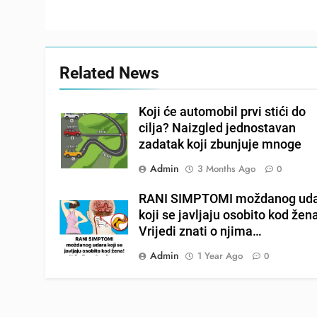
Related News
Koji će automobil prvi stići do
cilja? Naizgled jednostavan
zadatak koji zbunjuje mnoge
Admin
3 Months Ago
0
RANI SIMPTOMI moždanog ud
koji se javljaju osobito kod žen
Vrijedi znati o njima…
Admin
1 Year Ago
0