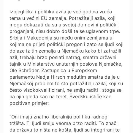
Izbjeglička i politika azila je već godina vruća
tema u većini EU zemalja. Potražitelji azila, koji
mogu dokazati da su u svojoj domovini politički
proganjani, nisu dobro došli te se uglavnom trpe.
Srbija i Makedonija su među onim zemljama u
kojima ne prijeti politički progon i zato se ljudi koji
dolaze iz tih zemalja u Njemačku kako bi zatražili
azil, trebaju brzo poslati natrag, smatra državni
tajnik u Ministarstvu unutarnjih poslova Njemačke,
Ole Schröder. Zastupnica u Europskom
parlamentu Nadja Hirsch međutim smatra da je u
Njemačkoj problem to što potražitelji azila, koji su
često visokokvalificirani, ne smiju raditi i stoga se
na njih gleda kao na teret. Švedsku ističe kao
pozitivan primjer:
“Oni imaju znatno liberalniju politiku radnog
tržišta. Ti ljudi smiju veoma brzo raditi. To znači
da državu to ništa ne košta, ljudi su integrirani te