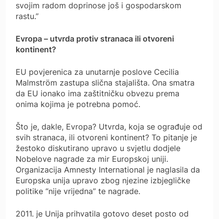
svojim radom doprinose još i gospodarskom
rastu.”
Evropa – utvrda protiv stranaca ili otvoreni
kontinent?
EU povjerenica za unutarnje poslove Cecilia
Malmström zastupa slična stajališta. Ona smatra
da EU ionako ima zaštitničku obvezu prema
onima kojima je potrebna pomoć.
Što je, dakle, Evropa? Utvrda, koja se ograđuje od
svih stranaca, ili otvoreni kontinent? To pitanje je
žestoko diskutirano upravo u svjetlu dodjele
Nobelove nagrade za mir Europskoj uniji.
Organizacija Amnesty International je naglasila da
Europska unija upravo zbog njezine izbjegličke
politike “nije vrijedna” te nagrade.
2011. je Unija prihvatila gotovo deset posto od