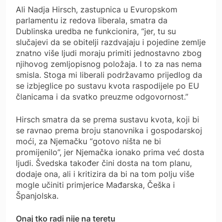
Ali Nadja Hirsch, zastupnica u Evuropskom
parlamentu iz redova liberala, smatra da
Dublinska uredba ne funkcionira, “jer, tu su
slučajevi da se obitelji razdvajaju i pojedine zemlje
znatno više ljudi moraju primiti jednostavno zbog
njihovog zemljopisnog položaja. I to za nas nema
smisla. Stoga mi liberali podržavamo prijedlog da
se izbjeglice po sustavu kvota raspodijele po EU
članicama i da svatko preuzme odgovornost.”
Hirsch smatra da se prema sustavu kvota, koji bi
se ravnao prema broju stanovnika i gospodarskoj
moći, za Njemačku “gotovo ništa ne bi
promijenilo”, jer Njemačka ionako prima već dosta
ljudi. Švedska također čini dosta na tom planu,
dodaje ona, ali i kritizira da bi na tom polju više
mogle učiniti primjerice Mađarska, Češka i
Španjolska.
Onaj tko radi nije na teretu