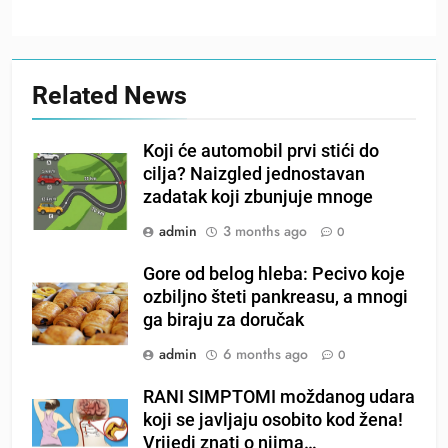
Related News
Koji će automobil prvi stići do
cilja? Naizgled jednostavan
zadatak koji zbunjuje mnoge
admin
3 months ago
0
Gore od belog hleba: Pecivo koje
ozbiljno šteti pankreasu, a mnogi
ga biraju za doručak
admin
6 months ago
0
RANI SIMPTOMI moždanog udara
koji se javljaju osobito kod žena!
Vrijedi znati o njima…