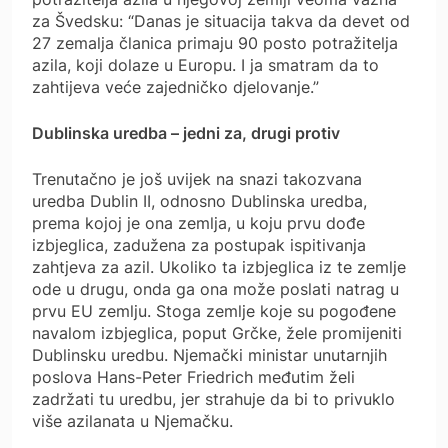
za Švedsku: “Danas je situacija takva da devet od
27 zemalja članica primaju 90 posto potražitelja
azila, koji dolaze u Europu. I ja smatram da to
zahtijeva veće zajedničko djelovanje.”
Dublinska uredba – jedni za, drugi protiv
Trenutačno je još uvijek na snazi takozvana
uredba Dublin II, odnosno Dublinska uredba,
prema kojoj je ona zemlja, u koju prvu dođe
izbjeglica, zadužena za postupak ispitivanja
zahtjeva za azil. Ukoliko ta izbjeglica iz te zemlje
ode u drugu, onda ga ona može poslati natrag u
prvu EU zemlju. Stoga zemlje koje su pogođene
navalom izbjeglica, poput Grčke, žele promijeniti
Dublinsku uredbu. Njemački ministar unutarnjih
poslova Hans-Peter Friedrich međutim želi
zadržati tu uredbu, jer strahuje da bi to privuklo
više azilanata u Njemačku.