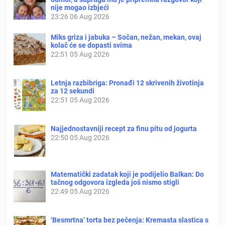
nije mogao izbjeći
23:26
06 Aug 2026
Miks griza i jabuka – Sočan, nežan, mekan, ovaj
kolač će se dopasti svima
22:51
05 Aug 2026
Letnja razbibriga: Pronađi 12 skrivenih životinja
za 12 sekundi
22:51
05 Aug 2026
Najjednostavniji recept za finu pitu od jogurta
22:50
05 Aug 2026
Matematički zadatak koji je podijelio Balkan: Do
tačnog odgovora izgleda još nismo stigli
22:49
05 Aug 2026
‘Besmrtna’ torta bez pečenja: Kremasta slastica s