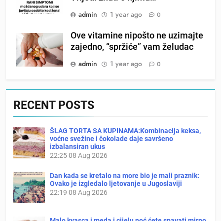
admin
1 year ago
0
Ove vitamine nipošto ne uzimajte
zajedno, “spržiće” vam želudac
admin
1 year ago
0
RECENT POSTS
ŠLAG TORTA SA KUPINAMA:Kombinacija keksa,
voćne svežine i čokolade daje savršeno
izbalansiran ukus
22:25
08 Aug 2026
Dan kada se kretalo na more bio je mali praznik:
Ovako je izgledalo ljetovanje u Jugoslaviji
22:19
08 Aug 2026
Malo kvasca i meda i cijelu noć ćete spavati mirno