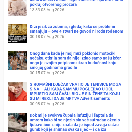
pokraj otvorenog prozora
13:33
08 Aug 2026
Drži jezik za zubima, i gledaj kako se problemi
smanjuju – ove 4 stvari ne govori ni rodu rođenom
00:18
07 Aug 2026
Onog dana kada je moj muž poklonio motocikl
nećaku, otkrila sam da nije izdao samo našu kćer,
nego je svojim potpisom ukrao budućnost koju
smo joj godinama gradile
00:15
07 Aug 2026
SIROMAŠNI DJEČAK VRATIO JE TENISICE MOGA
SINA — ALI KADA SAM MU POGLEDAO U OČI,
ISPUSTIO SAM ČAŠU: BIO JE SIN ŽENE ZA KOJU
SU MI REKLI DA JE MRTVA Advertisements
00:08
07 Aug 2026
Dok mi je svekrva čupala infuziju i šaptala da
umrem kako bi se njezin sin već sutradan oženio
ljubavnicom, nije znala da je ispod zavoja ostao
gumb koji je snimao svaku riječ — i da iza