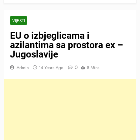
VIJESTI
EU o izbjeglicama i
azilantima sa prostora ex –
Jugoslavije
0
Admin
14 Years Ago
8 Mins