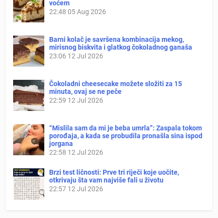
voćem
22:48
05 Aug 2026
Barni kolač je savršena kombinacija mekog,
mirisnog biskvita i glatkog čokoladnog ganaša
23:06
12 Jul 2026
Čokoladni cheesecake možete složiti za 15
minuta, ovaj se ne peče
22:59
12 Jul 2026
“Mislila sam da mi je beba umrla”: Zaspala tokom
porođaja, a kada se probudila pronašla sina ispod
jorgana
22:58
12 Jul 2026
Brzi test ličnosti: Prve tri riječi koje uočite,
otkrivaju šta vam najviše fali u životu
22:57
12 Jul 2026