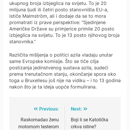
ukupnog broja izbjeglica na svijetu. To je 20
milijuna ljudi ili četiri posto stanovništa EU-a,
ističe Malmström, ali i dodaje da se to mora
promatrati iz prave perspektive: “Sjedinjene
Američke Države su primjerice primile 20 posto
izbjeglica na svijetu. To je 13 posto njihovog broja
stanovnika.”
Različita mišljenja o politici azila vladaju unutar
same Evropske komisije. Što se tiče cilja
postizanja jedinstvenog sustava azila, sudeći
prema trenutačnom stanju, okončanje spora oko
toga u Bruxellesu još nije na vidiku – i to 13 godina
nakon što je ta ideja uopće formulirana.
Previous:
Next:
Post
navigation
Raskomadao ženu
Boji li se Katolička
motornom testerom
crkva istine?