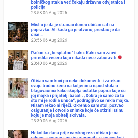
bolničkog stakla već čekaju državna odvjetnica i
policija
23:58
06 Aug 2026
Mislio je da je stranac doneo običan sat na
popravku. Ali kada ga je otvorio, prestao je da
diše…
23:56
06 Aug 2026
Račun za „besplatnu“ baku: Kako sam zaovi
priredila večeru koju nikada neće zaboraviti
23:40
06 Aug 2026
Otišao sam kući po neke dokumente i zatekao
svoju trudnu ženu na koljenima ispod stola u
blagovaonici kako skuplja ostatke papira koje su
joj majka i prijatelji bacali. „Dobra je samo za to
što mi je rodila unuče“, podrugljivo se rekla majka.
Nisam rekao ni riječi. Okrenuo sam stol, pozvao
osiguranje i otvorio snimke koje će otkriti istinu
koju je moja obitelj skrivala.
23:30
06 Aug 2026
Nekoliko dana prije carskog reza otišao je na
odmor, a supruga mu je pripremila razgovor koji