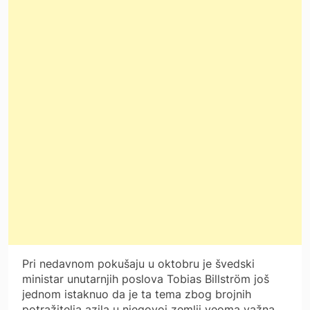
Pri nedavnom pokušaju u oktobru je švedski
ministar unutarnjih poslova Tobias Billström još
jednom istaknuo da je ta tema zbog brojnih
potražitelja azila u njegovoj zemlji veoma važna