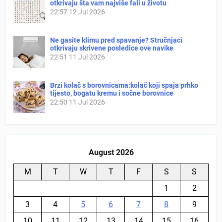
otkrivaju šta vam najviše fali u životu
22:57
12 Jul 2026
Ne gasite klimu pred spavanje? Stručnjaci
otkrivaju skrivene posledice ove navike
22:51
11 Jul 2026
Brzi kolač s borovnicama:kolač koji spaja prhko
tijesto, bogatu kremu i sočne borovnice
22:50
11 Jul 2026
August 2026
M
T
W
T
F
S
S
1
2
3
4
5
6
7
8
9
10
11
12
13
14
15
16