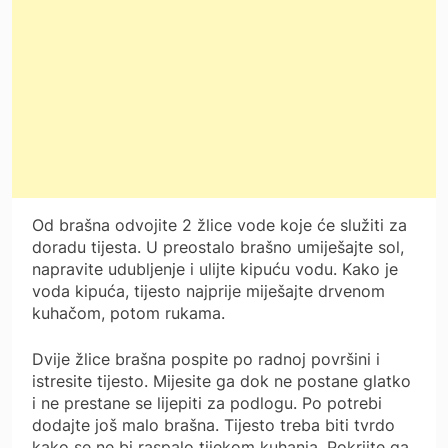
Od brašna odvojite 2 žlice vode koje će služiti za
doradu tijesta. U preostalo brašno umiješajte sol,
napravite udubljenje i ulijte kipuću vodu. Kako je
voda kipuća, tijesto najprije miješajte drvenom
kuhačom, potom rukama.
Dvije žlice brašna pospite po radnoj površini i
istresite tijesto. Mijesite ga dok ne postane glatko
i ne prestane se lijepiti za podlogu. Po potrebi
dodajte još malo brašna. Tijesto treba biti tvrdo
kako se ne bi raspalo tijekom kuhanja. Pokrijte ga