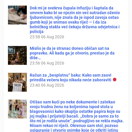
Dok mi je svekrva čupala infuziju i šaptala da
umrem kako bi se njezin sin već sutradan oženio
ljubavnicom, nije znala da je ispod zavoja ostao
gumb koji je snimao svaku riječ — i da iza
bolničkog stakla već čekaju državna odvjetnica i
policija
23:58
06 Aug 2026
Mislio je da je stranac doneo običan sat na
popravku. Ali kada ga je otvorio, prestao je da
diše…
23:56
06 Aug 2026
Račun za „besplatnu“ baku: Kako sam zaovi
priredila večeru koju nikada neće zaboraviti
23:40
06 Aug 2026
Otišao sam kući po neke dokumente i zatekao
svoju trudnu ženu na koljenima ispod stola u
blagovaonici kako skuplja ostatke papira koje su
joj majka i prijatelji bacali. „Dobra je samo za to
što mi je rodila unuče“, podrugljivo se rekla majka.
Nisam rekao ni riječi. Okrenuo sam stol, pozvao
osiguranje i otvorio snimke koje će otkriti istinu