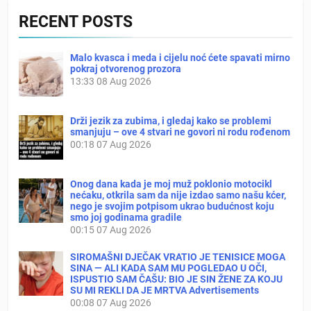
RECENT POSTS
Malo kvasca i meda i cijelu noć ćete spavati mirno
pokraj otvorenog prozora
13:33
08 Aug 2026
Drži jezik za zubima, i gledaj kako se problemi
smanjuju – ove 4 stvari ne govori ni rodu rođenom
00:18
07 Aug 2026
Onog dana kada je moj muž poklonio motocikl
nećaku, otkrila sam da nije izdao samo našu kćer,
nego je svojim potpisom ukrao budućnost koju
smo joj godinama gradile
00:15
07 Aug 2026
SIROMAŠNI DJEČAK VRATIO JE TENISICE MOGA
SINA — ALI KADA SAM MU POGLEDAO U OČI,
ISPUSTIO SAM ČAŠU: BIO JE SIN ŽENE ZA KOJU
SU MI REKLI DA JE MRTVA Advertisements
00:08
07 Aug 2026