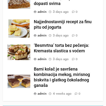
dopasti svima
admin
3 days ago
0
Najjednostavniji recept za finu
pitu od jogurta
admin
3 days ago
0
‘Besmrtna’ torta bez pečenja:
Kremasta slastica s voćem
admin
3 days ago
0
Barni kolač je savršena
kombinacija mekog, mirisnog
biskvita i glatkog čokoladnog
ganaša
admin
4 weeks ago
0