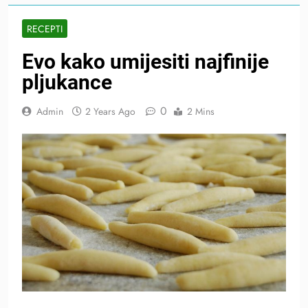
RECEPTI
Evo kako umijesiti najfinije
pljukance
0
Admin
2 Years Ago
2 Mins