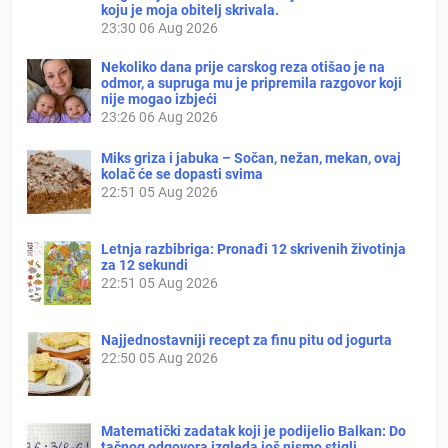
koju je moja obitelj skrivala.
23:30
06 Aug 2026
Nekoliko dana prije carskog reza otišao je na
odmor, a supruga mu je pripremila razgovor koji
nije mogao izbjeći
23:26
06 Aug 2026
Miks griza i jabuka – Sočan, nežan, mekan, ovaj
kolač će se dopasti svima
22:51
05 Aug 2026
Letnja razbibriga: Pronađi 12 skrivenih životinja
za 12 sekundi
22:51
05 Aug 2026
Najjednostavniji recept za finu pitu od jogurta
22:50
05 Aug 2026
Matematički zadatak koji je podijelio Balkan: Do
tačnog odgovora izgleda još nismo stigli