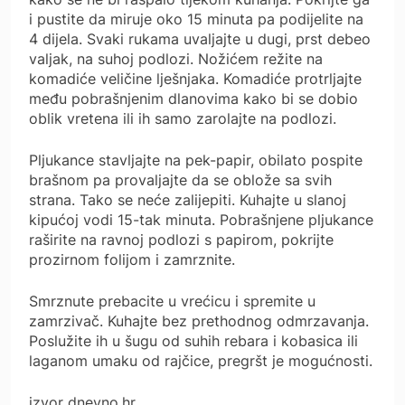
i pustite da miruje oko 15 minuta pa podijelite na
4 dijela. Svaki rukama uvaljajte u dugi, prst debeo
valjak, na suhoj podlozi. Nožićem režite na
komadiće veličine lješnjaka. Komadiće protrljajte
među pobrašnjenim dlanovima kako bi se dobio
oblik vretena ili ih samo zarolajte na podlozi.
Pljukance stavljajte na pek-papir, obilato pospite
brašnom pa provaljajte da se oblože sa svih
strana. Tako se neće zalijepiti. Kuhajte u slanoj
kipućoj vodi 15-tak minuta. Pobrašnjene pljukance
raširite na ravnoj podlozi s papirom, pokrijte
prozirnom folijom i zamrznite.
Smrznute prebacite u vrećicu i spremite u
zamrzivač. Kuhajte bez prethodnog odmrzavanja.
Poslužite ih u šugu od suhih rebara i kobasica ili
laganom umaku od rajčice, pregršt je mogućnosti.
izvor dnevno.hr