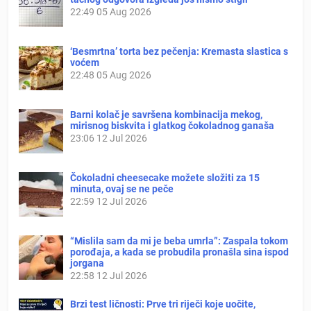
22:49
05 Aug 2026
‘Besmrtna’ torta bez pečenja: Kremasta slastica s
voćem
22:48
05 Aug 2026
Barni kolač je savršena kombinacija mekog,
mirisnog biskvita i glatkog čokoladnog ganaša
23:06
12 Jul 2026
Čokoladni cheesecake možete složiti za 15
minuta, ovaj se ne peče
22:59
12 Jul 2026
“Mislila sam da mi je beba umrla”: Zaspala tokom
porođaja, a kada se probudila pronašla sina ispod
jorgana
22:58
12 Jul 2026
Brzi test ličnosti: Prve tri riječi koje uočite,