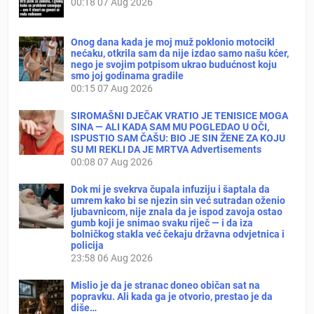
00:18
07 Aug 2026
Onog dana kada je moj muž poklonio motocikl
nećaku, otkrila sam da nije izdao samo našu kćer,
nego je svojim potpisom ukrao budućnost koju
smo joj godinama gradile
00:15
07 Aug 2026
SIROMAŠNI DJEČAK VRATIO JE TENISICE MOGA
SINA — ALI KADA SAM MU POGLEDAO U OČI,
ISPUSTIO SAM ČAŠU: BIO JE SIN ŽENE ZA KOJU
SU MI REKLI DA JE MRTVA Advertisements
00:08
07 Aug 2026
Dok mi je svekrva čupala infuziju i šaptala da
umrem kako bi se njezin sin već sutradan oženio
ljubavnicom, nije znala da je ispod zavoja ostao
gumb koji je snimao svaku riječ — i da iza
bolničkog stakla već čekaju državna odvjetnica i
policija
23:58
06 Aug 2026
Mislio je da je stranac doneo običan sat na
popravku. Ali kada ga je otvorio, prestao je da
diše…