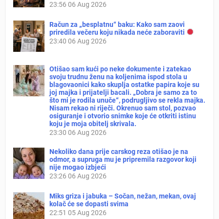
23:56
06 Aug 2026
Račun za „besplatnu“ baku: Kako sam zaovi
priredila večeru koju nikada neće zaboraviti
23:40
06 Aug 2026
Otišao sam kući po neke dokumente i zatekao
svoju trudnu ženu na koljenima ispod stola u
blagovaonici kako skuplja ostatke papira koje su
joj majka i prijatelji bacali. „Dobra je samo za to
što mi je rodila unuče“, podrugljivo se rekla majka.
Nisam rekao ni riječi. Okrenuo sam stol, pozvao
osiguranje i otvorio snimke koje će otkriti istinu
koju je moja obitelj skrivala.
23:30
06 Aug 2026
Nekoliko dana prije carskog reza otišao je na
odmor, a supruga mu je pripremila razgovor koji
nije mogao izbjeći
23:26
06 Aug 2026
Miks griza i jabuka – Sočan, nežan, mekan, ovaj
kolač će se dopasti svima
22:51
05 Aug 2026