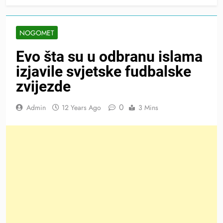
NOGOMET
Evo šta su u odbranu islama
izjavile svjetske fudbalske
zvijezde
0
Admin
12 Years Ago
3 Mins