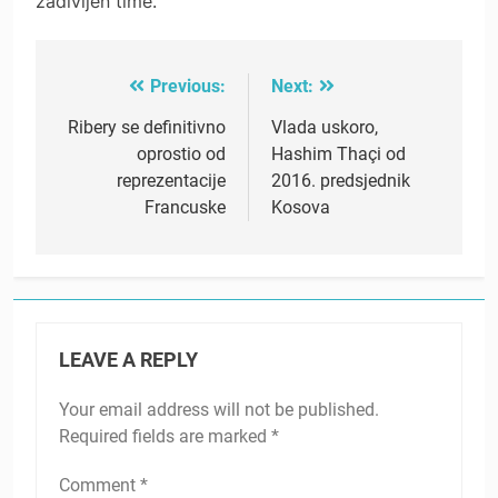
zadivljen time.“
Previous:
Next:
Post
navigation
Ribery se definitivno
Vlada uskoro,
oprostio od
Hashim Thaçi od
reprezentacije
2016. predsjednik
Francuske
Kosova
LEAVE A REPLY
Your email address will not be published.
Required fields are marked
*
Comment
*