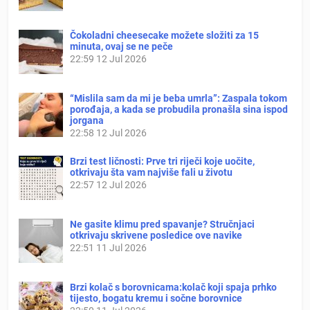
Čokoladni cheesecake možete složiti za 15
minuta, ovaj se ne peče
22:59
12 Jul 2026
“Mislila sam da mi je beba umrla”: Zaspala tokom
porođaja, a kada se probudila pronašla sina ispod
jorgana
22:58
12 Jul 2026
Brzi test ličnosti: Prve tri riječi koje uočite,
otkrivaju šta vam najviše fali u životu
22:57
12 Jul 2026
Ne gasite klimu pred spavanje? Stručnjaci
otkrivaju skrivene posledice ove navike
22:51
11 Jul 2026
Brzi kolač s borovnicama:kolač koji spaja prhko
tijesto, bogatu kremu i sočne borovnice