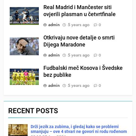
Real Madrid i Mančester siti
ovjerili plasman u četvrtfinale
admin
5 years ago
0
Otkrivaju nove detalje o smrti
Dijega Maradone
admin
5 years ago
0
Fudbalski meč Kosova i Švedske
bez publike
admin
5 years ago
0
RECENT POSTS
Drži jezik za zubima, i gledaj kako se problemi
smanjuju – ove 4 stvari ne govori ni rodu rođenom