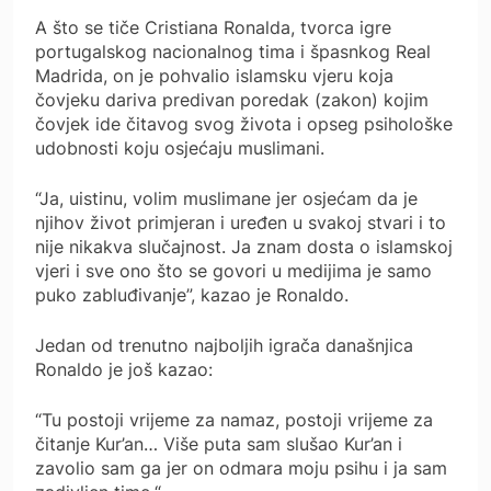
A što se tiče Cristiana Ronalda, tvorca igre
portugalskog nacionalnog tima i špasnkog Real
Madrida, on je pohvalio islamsku vjeru koja
čovjeku dariva predivan poredak (zakon) kojim
čovjek ide čitavog svog života i opseg psihološke
udobnosti koju osjećaju muslimani.
“Ja, uistinu, volim muslimane jer osjećam da je
njihov život primjeran i uređen u svakoj stvari i to
nije nikakva slučajnost. Ja znam dosta o islamskoj
vjeri i sve ono što se govori u medijima je samo
puko zabluđivanje”, kazao je Ronaldo.
Jedan od trenutno najboljih igrača današnjica
Ronaldo je još kazao:
“Tu postoji vrijeme za namaz, postoji vrijeme za
čitanje Kur’an… Više puta sam slušao Kur’an i
zavolio sam ga jer on odmara moju psihu i ja sam