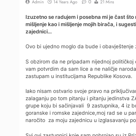
0
Admin
14 Years Ago
21 Mins
Izuzetno se radujem i posebna mi je čast št
mišljenje kao i mišljenje mojih birača, i suges
zajednici…
Ovo bi ujedno moglo da bude i obavještenje 
S obzirom da ne pripadam nijednoj političkoj 
vam potvrdim da sam lice a ne naličje naroda 
zastupam u institucijama Republike Kosova.
Iako nisam ostvario svoje pravo na priključi
zalaganju po tom pitanju i pitanju jedinstva
grupe koju bi sačinjavali 9 zastupnika, 4 iz b
goranske i romske zajednice,moj rad se u pa
naročito za moju zajednicu u izglasavanju po
Svi ovi zastupnici koje sam pobrojao su iz P