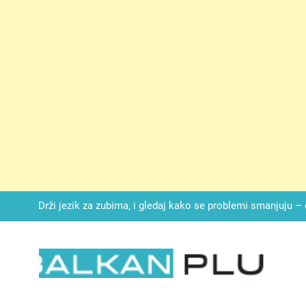
SIROMAŠNI DJEČAK VRATIO JE TENISICE MOGA SINA — ALI KADA
SAM ČAŠU: BIO JE SIN ŽENE ZA KOJU SU M
Malo kvasca i meda i cijelu noć ćete 
Drži jezik za zubima, i gledaj kako se problemi smanjuju –
Onog dana kada je moj muž poklonio motocikl nećaku, otkrila sam 
svojim potpisom ukrao bud
SIROMAŠNI DJEČAK VRATIO JE TENISICE MOGA SINA — ALI KADA
SAM ČAŠU: BIO JE SIN ŽENE ZA KOJU SU M
LKAN PLUS
Malo kvasca i meda i cijelu noć ćete 