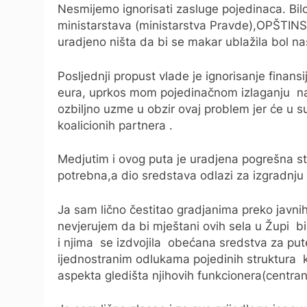
Nesmijemo ignorisati zasluge pojedinaca. Bil
ministarstava (ministarstva Pravde),OPŠTINSKI
uradjeno ništa da bi se makar ublažila bol na
Posljednji propust vlade je ignorisanje finans
eura, uprkos mom pojedinačnom izlaganju na
ozbiljno uzme u obzir ovaj problem jer će u 
koalicionih partnera .
Medjutim i ovog puta je uradjena pogrešna st
potrebna,a dio sredstava odlazi za izgradnju
Ja sam lično čestitao gradjanima preko javnih
nevjerujem da bi mještani ovih sela u Župi bil
i njima se izdvojila obećana sredstva za put
ijednostranim odlukama pojedinih struktura koji
aspekta gledišta njihovih funkcionera(centrano