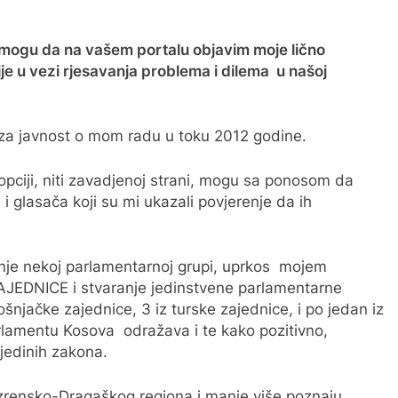
o mogu da na vašem portalu objavim moje lično
tije u vezi rjesavanja problema i dilema u našoj
za javnost o mom radu u toku 2012 godine.
opciji, niti zavadjenoj strani, mogu sa ponosom da
i glasača koji su mi ukazali povjerenje da ih
vanje nekoj parlamentarnoj grupi, uprkos mojem
 ZAJEDNICE i stvaranje jedinstvene parlamentarne
ošnjačke zajednice, 3 iz turske zajednice, i po jedan iz
rlamentu Kosova odražava i te kako pozitivno,
jedinih zakona.
rizrensko-Dragaškog regiona i manje više poznaju