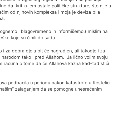
 da kritikujem ostale političke strukture, što nije u
ečim od njihovih kompleksa i moja je deviza bila i
na.
ognemo i blagovremeno ih informišemo,( mislim na
eške koje su činili do sada.
i za dobra djela bit će nagradjen, ali takodje i za
d narodom tako i pred Allahom. Ja lično volim svoju
im računa o tome da će Allahova kazna kad-tad stići
ova podbacila u periodu nakon katastrofe u Restelici
 našim” zalaganjem da se pomogne unesrećenim