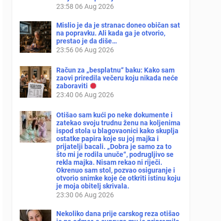
23:58
06 Aug 2026
Mislio je da je stranac doneo običan sat
na popravku. Ali kada ga je otvorio,
prestao je da diše…
23:56
06 Aug 2026
Račun za „besplatnu“ baku: Kako sam
zaovi priredila večeru koju nikada neće
zaboraviti
23:40
06 Aug 2026
Otišao sam kući po neke dokumente i
zatekao svoju trudnu ženu na koljenima
ispod stola u blagovaonici kako skuplja
ostatke papira koje su joj majka i
prijatelji bacali. „Dobra je samo za to
što mi je rodila unuče“, podrugljivo se
rekla majka. Nisam rekao ni riječi.
Okrenuo sam stol, pozvao osiguranje i
otvorio snimke koje će otkriti istinu koju
je moja obitelj skrivala.
23:30
06 Aug 2026
Nekoliko dana prije carskog reza otišao