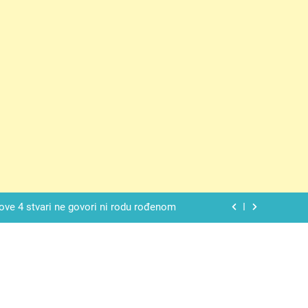
 SAM MU POGLEDAO U OČI, ISPUSTIO
I REKLI DA JE MRTVA Advertisements
spavati mirno pokraj otvorenog prozora
 ove 4 stvari ne govori ni rodu rođenom
da nije izdao samo našu kćer, nego je
ućnost koju smo joj godinama gradile
 SAM MU POGLEDAO U OČI, ISPUSTIO
I REKLI DA JE MRTVA Advertisements
spavati mirno pokraj otvorenog prozora