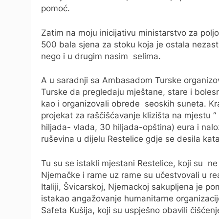
pomoć.
Zatim na moju inicijativu ministarstvo za pol
500 bala sjena za stoku koja je ostala nezasti
nego i u drugim nasim selima.
A u saradnji sa Ambasadom Turske organizovali
Turske da pregledaju mještane, stare i bolesn
kao i organizovali obrede seoskih suneta. K
projekat za raščišćavanje klizišta na mjestu “
hiljada- vlada, 30 hiljada-opština) eura i nal
ruševina u dijelu Restelice gdje se desila kata
Tu su se istakli mjestani Restelice, koji su ne 
Njemačke i rame uz rame su učestvovali u real
Italiji, Švicarskoj, Njemackoj sakupljena je 
istakao angažovanje humanitarne organizacije 
Safeta Kušija, koji su uspješno obavili čišćenj