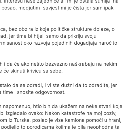
 u interesu naše zajednice ali mi je ostala sumlja na
 posao, medjutim savjest mi je čista jer sam ipak
, bez obzira iz koje političke strukture dolaze, o
rad, jer time bi htjeli samo da prikriju svoju
rmisanost oko razvoja pojedinih dogadjaja naročito
njih i da će ako nešto bezvezno naškrabaju na nekim
e će skinuti krivicu sa sebe.
alo da se odradi, i vi ste dužni da to odradite, jer
a time i snosite odgovornost.
m napomenuo, htio bih da ukažem na neke stvari koje
bi izgledalo ovako: Nakon katastrofe na moj poziv,
om iz Turske, poslao je vise kamiona pomoći u hrani,
 podjelio to porodicama kojima je bila neophodna ta