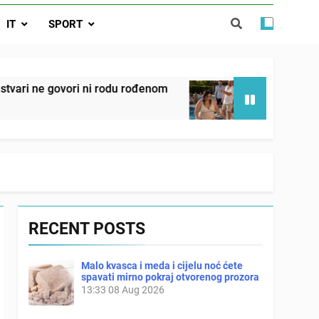
 ove 4 stvari ne govori ni rodu rođenom
IT
SPORT
da nije izdao samo našu kćer, nego je
ućnost koju smo joj godinama gradile
 SAM MU POGLEDAO U OČI, ISPUSTIO
ni rodu rođenom
Onog dana kada je moj muž pok
I REKLI DA JE MRTVA Advertisements
2 Days Ago
RECENT POSTS
Malo kvasca i meda i cijelu noć ćete
spavati mirno pokraj otvorenog prozora
13:33
08 Aug 2026