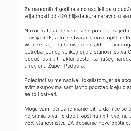
Za narednih 4 godina smo uspijeli da u budž
vrijednosti od 420 hiljada eura naravno u sara
Nakon katastrofe stvorila se potreba za jedn
emisija RTK, a to je stvaranje nove opštine 
Wikileks-a jer tada nisam bio akter u tim doga
potreba jednog velikog dijela stanovnišstva Go
budućnosti biti faktor opstanka našeg narod
u regionu Župe i Podgora.
Pojedinci su me nazivali lokalistom,jer se sp
svim skupovima sam javno podržao ideju o stv
se to i ostvari.
Mogu vam reći da je manje bitno da li će se o
najbitnija stvar je dobiti opštinu i biti svoj n
75% stanovništva ZA dobijanje nove opštine.