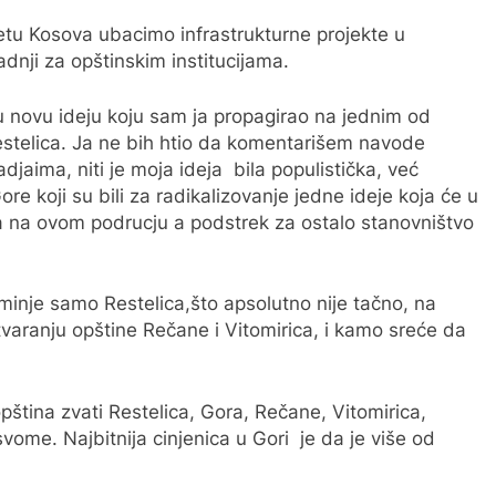
etu Kosova ubacimo infrastrukturne projekte u
dnji za opštinskim institucijama.
u novu ideju koju sam ja propagirao na jednim od
Restelica. Ja ne bih htio da komentarišem navode
djaima, niti je moja ideja bila populistička, već
re koji su bili za radikalizovanje jedne ideje koja će u
a na ovom podrucju a podstrek za ostalo stanovništvo
ominje samo Restelica,što apsolutno nije tačno, na
aranju opštine Rečane i Vitomirica, i kamo sreće da
pština zvati Restelica, Gora, Rečane, Vitomirica,
a svome. Najbitnija cinjenica u Gori je da je više od