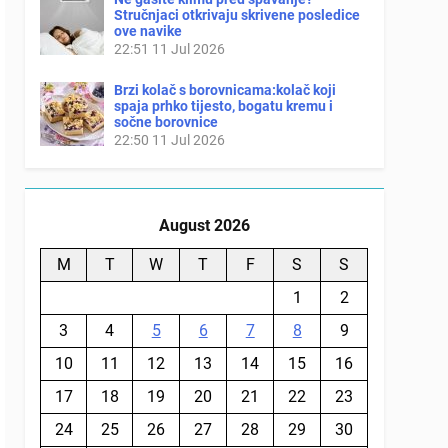
Stručnjaci otkrivaju skrivene posledice
ove navike
22:51
11 Jul 2026
Brzi kolač s borovnicama:kolač koji
spaja prhko tijesto, bogatu kremu i
sočne borovnice
22:50
11 Jul 2026
August 2026
M
T
W
T
F
S
S
1
2
3
4
5
6
7
8
9
10
11
12
13
14
15
16
17
18
19
20
21
22
23
24
25
26
27
28
29
30