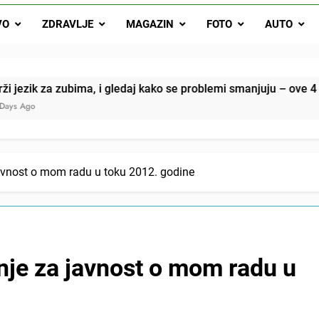
Drži jezik za zubima, i gledaj kako se problemi smanjuju –
VO
ZDRAVLJE
MAGAZIN
FOTO
AUTO
Onog dana kada je moj muž poklonio motocikl nećaku, otkrila sam 
svojim potpisom ukrao bud
SIROMAŠNI DJEČAK VRATIO JE TENISICE MOGA SINA — ALI KADA
, i gledaj kako se problemi smanjuju – ove 4 stvari ne govori 
SAM ČAŠU: BIO JE SIN ŽENE ZA KOJU SU M
avnost o mom radu u toku 2012. godine
nje za javnost o mom radu u