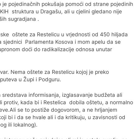
o je pojedinačnih pokušaja pomoći od strane pojedinih
H struktura u Dragašu, ali u cjelini gledano nije
ših sugradjana .
ijske oštete za Restelicu u vrjednosti od 450 hiljada
 sjednici Parlamenta Kosova i mom apelu da se
supronom doći do radikalizacije odnosa unutar
var. Nema oštete za Restelicu kojoj je preko
 puteva u Župi i Podguru.
 sredstava informisanja, izglasavanje budžeta ali
i protiv, kada bi i Restelica dobila oštetu, a normalno
eve.Ali se to postiže dogovorom, a ne hrljanjem
 bi i da se hvale ali i da kritikuju, u zavisnosti od
g ili lokalnog).