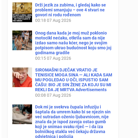
Drži jezik za zubima, i gledaj kako se
problemi smanjuju – ove 4 stvari ne
govori ni rodu rođenom
00:18
07 Aug 2026
Onog dana kada je moj muž poklonio
motocikl nećaku, otkrila sam da nije
izdao samo našu kćer, nego je svojim
potpisom ukrao budućnost koju smo joj
godinama gradile
00:15
07 Aug 2026
SIROMAŠNI DJEČAK VRATIO JE
TENISICE MOGA SINA — ALI KADA SAM
MU POGLEDAO U OČI, ISPUSTIO SAM
ČAŠU: BIO JE SIN ŽENE ZA KOJU SU MI
REKLI DA JE MRTVA Advertisements
00:08
07 Aug 2026
Dok mi je svekrva čupala infuziju i
šaptala da umrem kako bi se njezin sin
već sutradan oženio ljubavnicom, nije
znala da je ispod zavoja ostao gumb
koji je snimao svaku riječ — i da iza
bolničkog stakla već čekaju državna
odvjetnica i policija