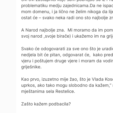
problematiku medju zajednicama.Da ne ispadne
mom domenu, i ja lično ne želim nikoga da lij
ostat će – svako neka radi ono sto najbolje z
A Narod najbolje zna. Mi moramo da im pom
svoj narod ,svoje birače) i ukažemo im na grij
Svako će odogovarati za sve ono što je uradio 
nedjela bit će pitan, odgovarat će, kako pre
vjeru i poštujem druge vjere i moram da vod
griješnike.
Kao prvo, izuzetno mije žao, što je Vlada Kos
uprkos, ako tako mogu slobodno da kažem,”
mještanima sela Restelice.
Zašto kažem podbacila?