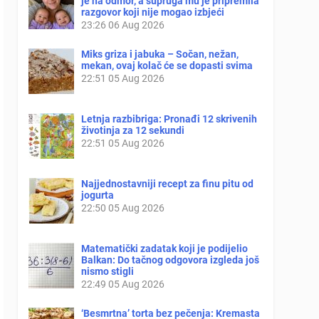
je na odmor, a supruga mu je pripremila
razgovor koji nije mogao izbjeći
23:26
06 Aug 2026
Miks griza i jabuka – Sočan, nežan,
mekan, ovaj kolač će se dopasti svima
22:51
05 Aug 2026
Letnja razbibriga: Pronađi 12 skrivenih
životinja za 12 sekundi
22:51
05 Aug 2026
Najjednostavniji recept za finu pitu od
jogurta
22:50
05 Aug 2026
Matematički zadatak koji je podijelio
Balkan: Do tačnog odgovora izgleda još
nismo stigli
22:49
05 Aug 2026
‘Besmrtna’ torta bez pečenja: Kremasta