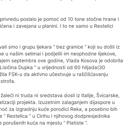
joprivredu poslalo je pomoć od 10 tone stočne hrane i
ćena i zavejana u planini. I to ne samo u Restelici
 smo i grupu ljekara “ bez granice ” koji su došli iz
e u našim selimai i podjelili im neophodne lijekove,
rajem septembra ove godine, Vlada Kosova je odobrila
 Lisičina Dupka ” u vrijednosti od 60 hiljada(30
ožila FSK-u da aktivno učestvuje u raščišćavanju
strofa.
žaleći ni truda ni sredstava dosli iz Italije, Švicarske,
izaciji projekta. Izuzetnim zalaganjem dijaspore u
pomoć za izgradnju kuće porodici Reka, a posebno bih
“ Restelica ” u Cirihu i njihovog dodpresjednika
e porušenih kuća na mjestu “ Platiste ”.