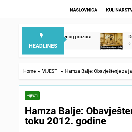
NASLOVNICA
KULINARST
 pokraj otvorenog prozora
Drži jezik za zubima
2 Days Ago
HEADLINES
Home
VIJESTI
Hamza Balje: Obavještenje za j
VIJESTI
Hamza Balje: Obavješte
toku 2012. godine