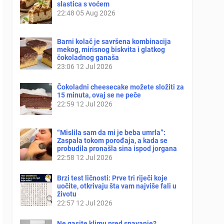
slastica s voćem
22:48
05 Aug 2026
Barni kolač je savršena kombinacija
mekog, mirisnog biskvita i glatkog
čokoladnog ganaša
23:06
12 Jul 2026
Čokoladni cheesecake možete složiti za
15 minuta, ovaj se ne peče
22:59
12 Jul 2026
“Mislila sam da mi je beba umrla”:
Zaspala tokom porođaja, a kada se
probudila pronašla sina ispod jorgana
22:58
12 Jul 2026
Brzi test ličnosti: Prve tri riječi koje
uočite, otkrivaju šta vam najviše fali u
životu
22:57
12 Jul 2026
Ne gasite klimu pred spavanje?