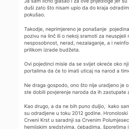
Ja sam lično glasao i za ove prijedloge jer su
duši zato što nisam upio da do kraja odradim
pokušao.
Takodje, neprimjereno je ponašanje pojedinaca
pozivu na linč ili o nekoj sramoti za neuspjeli 
nesposobnost, nerad, nezalaganje, a i neinfo
prilikom izrade budžeta.
Ovi pojedinci misle da se svijet okreće oko 
portalima da će to imati uticaj na narod a tim
Ne draga gospodo, ono što nije uradjeno je ost
ste dobili povjerenje naroda da ih zastupate 
Kao drugo, a da ne bih puno duljio, kako sa
su odradjene u toku 2012 godine. Hronoloski 
Crveni Krst u saradnji sa Crvenim Polumjesec
hemijskim sredstvima, ćebadima, šporetima i