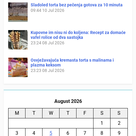
Sladoled torta bez pečenja gotova za 10 minuta
09:44
10 Jul 2026
Kupovne im nisu ni do koljena: Recept za domaće
vafel rolice od dva sastojka
23:24
08 Jul 2026
Osvježavajuća kremasta torta s malinama i
plazma keksom
23:23
08 Jul 2026
August 2026
M
T
W
T
F
S
S
1
2
3
4
5
6
7
8
9