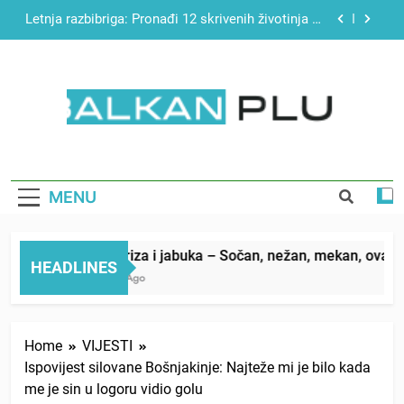
Skip
Najjednostavniji recept za finu pitu od jogurta
to
content
Matematički zadatak koji je podijelio Balkan: Do
tačnog odgovora izgleda još nismo stigli
Miks griza i jabuka – Sočan, nežan, mekan, ovaj
kolač će se dopasti svima
BALKAN PLUS
Letnja razbibriga: Pronađi 12 skrivenih životinja za
12 sekundi
Najjednostavniji recept za finu pitu od jogurta
MENU
Matematički zadatak koji je podijelio Balkan: Do
tačnog odgovora izgleda još nismo stigli
Miks griza i jabuka – Sočan, nežan, mekan, ovaj kola
HEADLINES
4 Hours Ago
Home
VIJESTI
Ispovijest silovane Bošnjakinje: Najteže mi je bilo kada
me je sin u logoru vidio golu