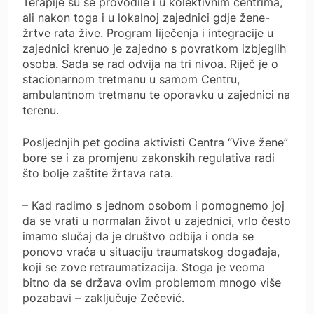
Terapije su se provodile i u kolektivnim centrima,
ali nakon toga i u lokalnoj zajednici gdje žene-
žrtve rata žive. Program liječenja i integracije u
zajednici krenuo je zajedno s povratkom izbjeglih
osoba. Sada se rad odvija na tri nivoa. Riječ je o
stacionarnom tretmanu u samom Centru,
ambulantnom tretmanu te oporavku u zajednici na
terenu.
Posljednjih pet godina aktivisti Centra “Vive žene”
bore se i za promjenu zakonskih regulativa radi
što bolje zaštite žrtava rata.
– Kad radimo s jednom osobom i pomognemo joj
da se vrati u normalan život u zajednici, vrlo često
imamo slučaj da je društvo odbija i onda se
ponovo vraća u situaciju traumatskog događaja,
koji se zove retraumatizacija. Stoga je veoma
bitno da se država ovim problemom mnogo više
pozabavi – zaključuje Zečević.