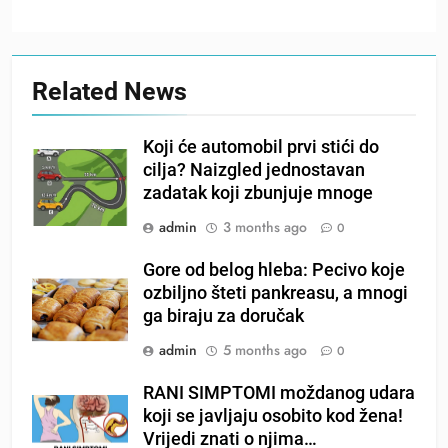
Related News
Koji će automobil prvi stići do
cilja? Naizgled jednostavan
zadatak koji zbunjuje mnoge
admin
3 months ago
0
Gore od belog hleba: Pecivo koje
ozbiljno šteti pankreasu, a mnogi
ga biraju za doručak
admin
5 months ago
0
RANI SIMPTOMI moždanog udara
koji se javljaju osobito kod žena!
Vrijedi znati o njima…