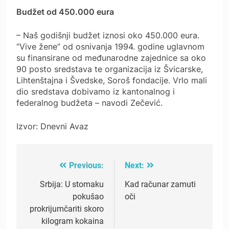
Budžet od 450.000 eura
– Naš godišnji budžet iznosi oko 450.000 eura.
“Vive žene” od osnivanja 1994. godine uglavnom
su finansirane od međunarodne zajednice sa oko
90 posto sredstava te organizacija iz Švicarske,
Lihtenštajna i Švedske, Soroš fondacije. Vrlo mali
dio sredstava dobivamo iz kantonalnog i
federalnog budžeta – navodi Zečević.
Izvor: Dnevni Avaz
Previous:
Next:
Post
navigation
Srbija: U stomaku
Kad računar zamuti
pokušao
oči
prokrijumčariti skoro
kilogram kokaina