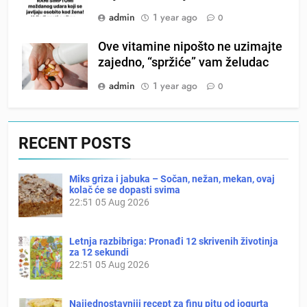
admin
1 year ago
0
Ove vitamine nipošto ne uzimajte
zajedno, “spržiće” vam želudac
admin
1 year ago
0
RECENT POSTS
Miks griza i jabuka – Sočan, nežan, mekan, ovaj
kolač će se dopasti svima
22:51
05 Aug 2026
Letnja razbibriga: Pronađi 12 skrivenih životinja
za 12 sekundi
22:51
05 Aug 2026
Najjednostavniji recept za finu pitu od jogurta