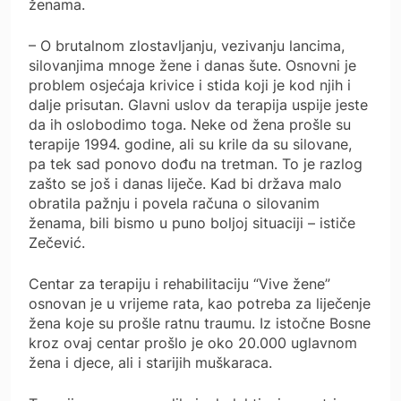
ženama.
– O brutalnom zlostavljanju, vezivanju lancima,
silovanjima mnoge žene i danas šute. Osnovni je
problem osjećaja krivice i stida koji je kod njih i
dalje prisutan. Glavni uslov da terapija uspije jeste
da ih oslobodimo toga. Neke od žena prošle su
terapije 1994. godine, ali su krile da su silovane,
pa tek sad ponovo dođu na tretman. To je razlog
zašto se još i danas liječe. Kad bi država malo
obratila pažnju i povela računa o silovanim
ženama, bili bismo u puno boljoj situaciji – ističe
Zečević.
Centar za terapiju i rehabilitaciju “Vive žene”
osnovan je u vrijeme rata, kao potreba za liječenje
žena koje su prošle ratnu traumu. Iz istočne Bosne
kroz ovaj centar prošlo je oko 20.000 uglavnom
žena i djece, ali i starijih muškaraca.