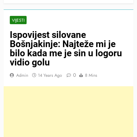
VIJESTI
Ispovijest silovane
Bošnjakinje: Najteže mi je
bilo kada me je sin u logoru
vidio golu
0
Admin
14 Years Ago
8 Mins