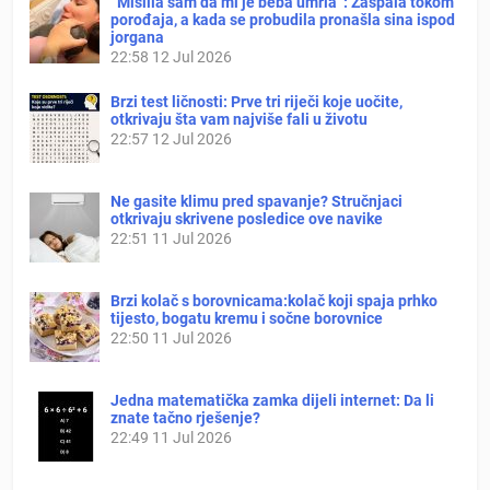
“Mislila sam da mi je beba umrla”: Zaspala tokom
porođaja, a kada se probudila pronašla sina ispod
jorgana
22:58
12 Jul 2026
Brzi test ličnosti: Prve tri riječi koje uočite,
otkrivaju šta vam najviše fali u životu
22:57
12 Jul 2026
Ne gasite klimu pred spavanje? Stručnjaci
otkrivaju skrivene posledice ove navike
22:51
11 Jul 2026
Brzi kolač s borovnicama:kolač koji spaja prhko
tijesto, bogatu kremu i sočne borovnice
22:50
11 Jul 2026
Jedna matematička zamka dijeli internet: Da li
znate tačno rješenje?
22:49
11 Jul 2026