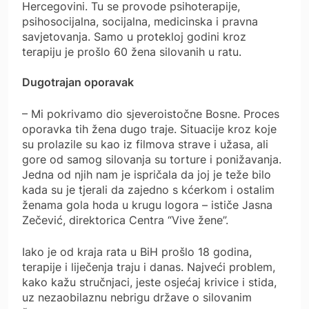
Hercegovini. Tu se provode psihoterapije,
psihosocijalna, socijalna, medicinska i pravna
savjetovanja. Samo u protekloj godini kroz
terapiju je prošlo 60 žena silovanih u ratu.
Dugotrajan oporavak
– Mi pokrivamo dio sjeveroistočne Bosne. Proces
oporavka tih žena dugo traje. Situacije kroz koje
su prolazile su kao iz filmova strave i užasa, ali
gore od samog silovanja su torture i ponižavanja.
Jedna od njih nam je ispričala da joj je teže bilo
kada su je tjerali da zajedno s kćerkom i ostalim
ženama gola hoda u krugu logora – ističe Jasna
Zečević, direktorica Centra “Vive žene”.
Iako je od kraja rata u BiH prošlo 18 godina,
terapije i liječenja traju i danas. Najveći problem,
kako kažu stručnjaci, jeste osjećaj krivice i stida,
uz nezaobilaznu nebrigu države o silovanim