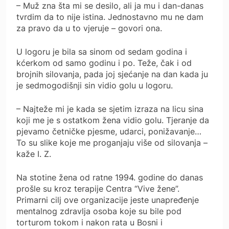
– Muž zna šta mi se desilo, ali ja mu i dan-danas
tvrdim da to nije istina. Jednostavno mu ne dam
za pravo da u to vjeruje – govori ona.
U logoru je bila sa sinom od sedam godina i
kćerkom od samo godinu i po. Teže, čak i od
brojnih silovanja, pada joj sjećanje na dan kada ju
je sedmogodišnji sin vidio golu u logoru.
– Najteže mi je kada se sjetim izraza na licu sina
koji me je s ostatkom žena vidio golu. Tjeranje da
pjevamo četničke pjesme, udarci, ponižavanje…
To su slike koje me proganjaju više od silovanja –
kaže I. Z.
Na stotine žena od ratne 1994. godine do danas
prošle su kroz terapije Centra “Vive žene”.
Primarni cilj ove organizacije jeste unapređenje
mentalnog zdravlja osoba koje su bile pod
torturom tokom i nakon rata u Bosni i