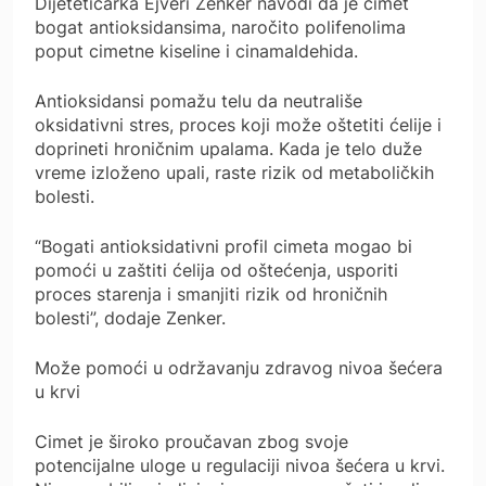
Dijetetičarka Ejveri Zenker navodi da je cimet
bogat antioksidansima, naročito polifenolima
poput cimetne kiseline i cinamaldehida.
Antioksidansi pomažu telu da neutrališe
oksidativni stres, proces koji može oštetiti ćelije i
doprineti hroničnim upalama. Kada je telo duže
vreme izloženo upali, raste rizik od metaboličkih
bolesti.
“Bogati antioksidativni profil cimeta mogao bi
pomoći u zaštiti ćelija od oštećenja, usporiti
proces starenja i smanjiti rizik od hroničnih
bolesti”, dodaje Zenker.
Može pomoći u održavanju zdravog nivoa šećera
u krvi
Cimet je široko proučavan zbog svoje
potencijalne uloge u regulaciji nivoa šećera u krvi.