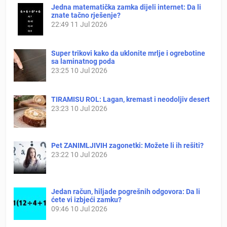
Jedna matematička zamka dijeli internet: Da li
znate tačno rješenje?
22:49
11 Jul 2026
Super trikovi kako da uklonite mrlje i ogrebotine
sa laminatnog poda
23:25
10 Jul 2026
TIRAMISU ROL: Lagan, kremast i neodoljiv desert
23:23
10 Jul 2026
Pet ZANIMLJIVIH zagonetki: Možete li ih rešiti?
23:22
10 Jul 2026
Jedan račun, hiljade pogrešnih odgovora: Da li
ćete vi izbjeći zamku?
09:46
10 Jul 2026