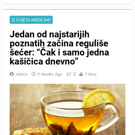
IZ SVIJETA MEDICINE
Jedan od najstarijih
poznatih začina reguliše
šećer: “Čak i samo jedna
kašičica dnevno”
0
Admin
9 Months Ago
7 Mins