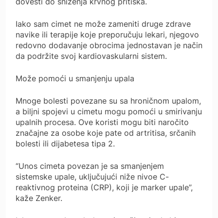
dovesti do sniženja krvnog pritiska.
Iako sam cimet ne može zameniti druge zdrave
navike ili terapije koje preporučuju lekari, njegovo
redovno dodavanje obrocima jednostavan je način
da podržite svoj kardiovaskularni sistem.
Može pomoći u smanjenju upala
Mnoge bolesti povezane su sa hroničnom upalom,
a biljni spojevi u cimetu mogu pomoći u smirivanju
upalnih procesa. Ove koristi mogu biti naročito
značajne za osobe koje pate od artritisa, srčanih
bolesti ili dijabetesa tipa 2.
“Unos cimeta povezan je sa smanjenjem
sistemske upale, uključujući niže nivoe C-
reaktivnog proteina (CRP), koji je marker upale”,
kaže Zenker.