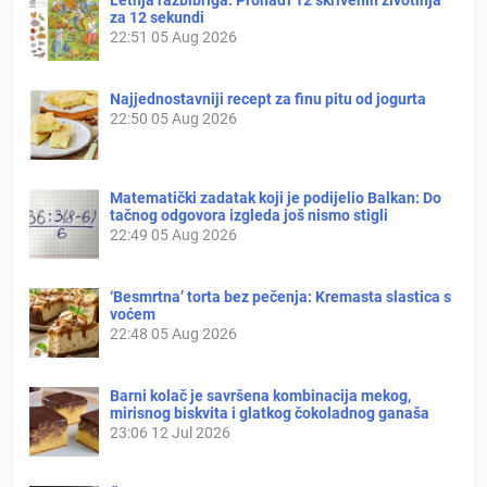
za 12 sekundi
22:51
05 Aug 2026
Najjednostavniji recept za finu pitu od jogurta
22:50
05 Aug 2026
Matematički zadatak koji je podijelio Balkan: Do
tačnog odgovora izgleda još nismo stigli
22:49
05 Aug 2026
‘Besmrtna’ torta bez pečenja: Kremasta slastica s
voćem
22:48
05 Aug 2026
Barni kolač je savršena kombinacija mekog,
mirisnog biskvita i glatkog čokoladnog ganaša
23:06
12 Jul 2026