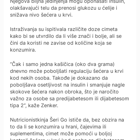
Njegova biljna jedinjenja mogu oponašati insulin,
olakšavajući telu da prenosi glukozu u ćelije i
snižava nivo šećera u krvi.
Istraživanja su ispitivala različite doze cimeta
kako bi se utvrdilo da li više znači i bolje, ali se
čini da koristi ne zavise od količine koja se
konzumira.
“Čak i samo jedna kašičica (oko dva grama)
dnevno može poboljšati regulaciju šećera u krvi
kod nekih osoba. Takođe je dokazano da
poboljšava osetljivost na insulin i smanjuje nagle
skokove šećera nakon obroka, što je naročito
važno za osobe sa predijabetesom ili dijabetesom
tipa 2“, kaže Zenker.
Nutricionistkinja Šeri Go ističe da, bez obzira na
to da li se konzumira u hrani, čajevima ili
suplementima, cimet može pomoći u boljoj