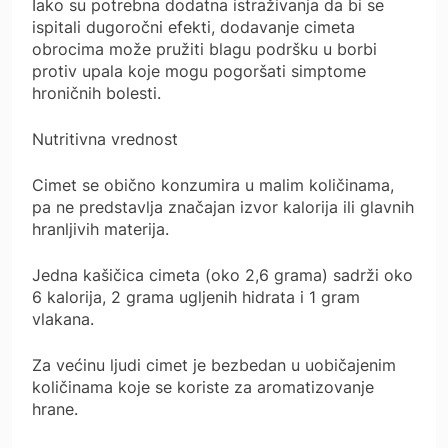
Iako su potrebna dodatna istraživanja da bi se
ispitali dugoročni efekti, dodavanje cimeta
obrocima može pružiti blagu podršku u borbi
protiv upala koje mogu pogoršati simptome
hroničnih bolesti.
Nutritivna vrednost
Cimet se obično konzumira u malim količinama,
pa ne predstavlja značajan izvor kalorija ili glavnih
hranljivih materija.
Jedna kašičica cimeta (oko 2,6 grama) sadrži oko
6 kalorija, 2 grama ugljenih hidrata i 1 gram
vlakana.
Za većinu ljudi cimet je bezbedan u uobičajenim
količinama koje se koriste za aromatizovanje
hrane.