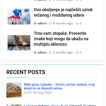
Ovo oboljenje je najčešći uzrok
srčanog i moždanog udara
admin
4 months ago
0
Trnu vam stopala: Proverite
znake koji mogu da ukažu na
multiplu sklerozu
admin
5 months ago
0
RECENT POSTS
Miks griza i jabuka – Sočan, nežan, mekan, ovaj
kolač će se dopasti svima
22:51
05 Aug 2026
Letnja razbibriga: Pronađi 12 skrivenih životinja