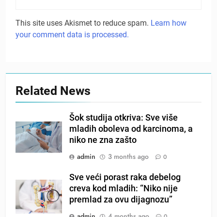
This site uses Akismet to reduce spam.
Learn how
your comment data is processed.
Related News
Šok studija otkriva: Sve više
mladih oboleva od karcinoma, a
niko ne zna zašto
admin
3 months ago
0
Sve veći porast raka debelog
creva kod mladih: “Niko nije
premlad za ovu dijagnozu”
admin
4 months ago
0