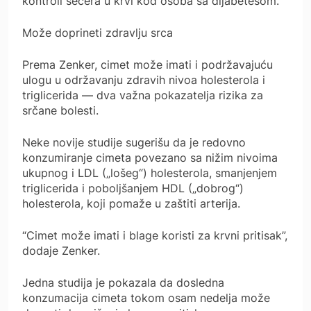
kontroli šećera u krvi kod osoba sa dijabetesom.
Može doprineti zdravlju srca
Prema Zenker, cimet može imati i podržavajuću
ulogu u održavanju zdravih nivoa holesterola i
triglicerida — dva važna pokazatelja rizika za
srčane bolesti.
Neke novije studije sugerišu da je redovno
konzumiranje cimeta povezano sa nižim nivoima
ukupnog i LDL („lošeg“) holesterola, smanjenjem
triglicerida i poboljšanjem HDL („dobrog“)
holesterola, koji pomaže u zaštiti arterija.
“Cimet može imati i blage koristi za krvni pritisak”,
dodaje Zenker.
Jedna studija je pokazala da dosledna
konzumacija cimeta tokom osam nedelja može