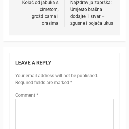
navigation
Kolač od jabuka s
Najzdravija zaprška:
cimetom,
Umjesto brašna
grožđicama i
dodajte 1 stvar –
orasima
zgusne i pojača ukus
LEAVE A REPLY
Your email address will not be published.
Required fields are marked
*
Comment
*