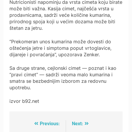
Nutricionisti napominju da vrsta cimeta koju birate
može biti važna. Kasija cimet, najčešća vrsta u
prodavnicama, sadrži veće količine kumarina,
prirodnog spoja koji u većim dozama može biti
štetan za jetru.
“Prekomeran unos kumarina može dovesti do
oštećenja jetre i simptoma poput vrtoglavice,
dijareje i povraćanja”, upozorava Zenker.
Sa druge strane, cejlonski cimet — poznat i kao
“pravi cimet” — sadrži veoma malo kumarina i
smatra se bezbednijim izborom za redovnu
upotrebu.
izvor b92.net
Previous:
Next:
Post