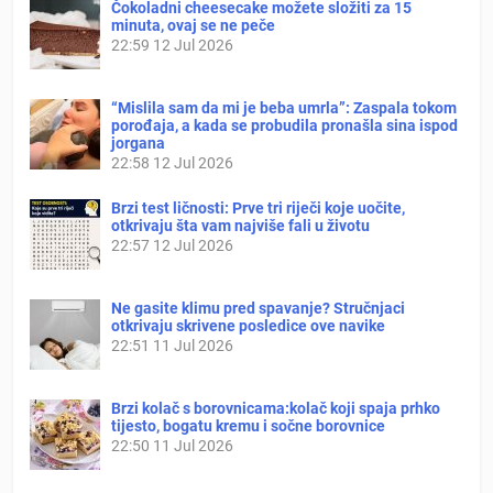
Čokoladni cheesecake možete složiti za 15
minuta, ovaj se ne peče
22:59
12 Jul 2026
“Mislila sam da mi je beba umrla”: Zaspala tokom
porođaja, a kada se probudila pronašla sina ispod
jorgana
22:58
12 Jul 2026
Brzi test ličnosti: Prve tri riječi koje uočite,
otkrivaju šta vam najviše fali u životu
22:57
12 Jul 2026
Ne gasite klimu pred spavanje? Stručnjaci
otkrivaju skrivene posledice ove navike
22:51
11 Jul 2026
Brzi kolač s borovnicama:kolač koji spaja prhko
tijesto, bogatu kremu i sočne borovnice
22:50
11 Jul 2026