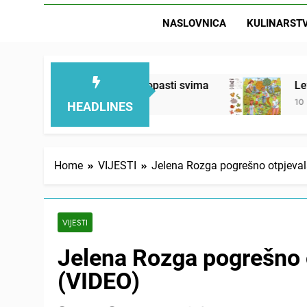
NASLOVNICA
KULINARST
 ovaj kolač će se dopasti svima
Letnja razbibr
10 Hours Ago
HEADLINES
Home
VIJESTI
Jelena Rozga pogrešno otpjeva
VIJESTI
Jelena Rozga pogrešno 
(VIDEO)