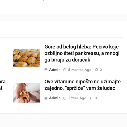
Gore od belog hleba: Pecivo koje
ozbiljno šteti pankreasu, a mnogi
ga biraju za doručak
Admin
5 Months Ago
0
ara
Ove vitamine nipošto ne uzimajte
a!
zajedno, “spržiće” vam želudac
Admin
1 Year Ago
0