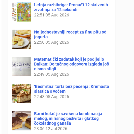
Letnja razbibriga: Pronađi 12 skrivenih
životinja za 12 sekundi
22:51
05 Aug 2026
Najjednostavniji recept za finu pitu od
jogurta
22:50
05 Aug 2026
Matematički zadatak koji je podijelio
Balkan: Do tačnog odgovora izgleda još
nismo stigli
22:49
05 Aug 2026
‘Besmrtna’ torta bez pečenja: Kremasta
slastica s voćem
22:48
05 Aug 2026
Barni kolač je savršena kombinacija
mekog, mirisnog biskvita i glatkog
čokoladnog ganaša
23:06
12 Jul 2026