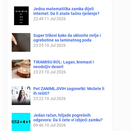
Jedna matematička zamka dijeli
internet: Da li znate tačno rješenje?
22:49
11 Jul 2026
Super trikovi kako da uklonite mrlje i
ogrebotine sa laminatnog poda
23:25
10 Jul 2026
TIRAMISU ROL: Lagan, kremast i
neodoljiv desert
23:23
10 Jul 2026
Pet ZANIMLJIVIH zagonetki: Možete li
ih rešiti?
23:22
10 Jul 2026
Jedan račun, hiljade pogrešnih
odgovora: Da li ćete vi izbjeći zamku?
09:46
10 Jul 2026