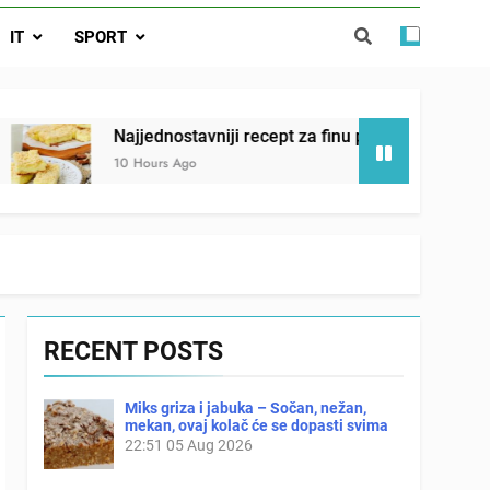
ađi 12 skrivenih životinja za 12 sekundi
IT
SPORT
ostavniji recept za finu pitu od jogurta
ačnog odgovora izgleda još nismo stigli
Najjednostavniji recept za finu pitu od jogurta
10 Hours Ago
RECENT POSTS
Miks griza i jabuka – Sočan, nežan,
mekan, ovaj kolač će se dopasti svima
22:51
05 Aug 2026