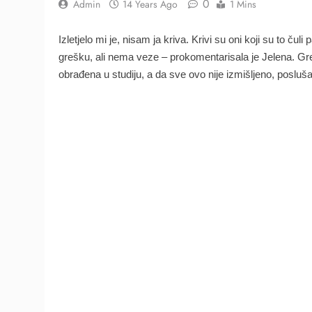
0
Admin
14 Years Ago
1 Mins
Izletjelo mi je, nisam ja kriva. Krivi su oni koji su to ču
grešku, ali nema veze – prokomentarisala je Jelena. Gre
obrađena u studiju, a da sve ovo nije izmišljeno, poslušajt