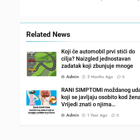
Related News
Koji će automobil prvi stići do
cilja? Naizgled jednostavan
zadatak koji zbunjuje mnoge
Admin
3 Months Ago
0
RANI SIMPTOMI moždanog ud
koji se javljaju osobito kod žen
Vrijedi znati o njima…
Admin
1 Year Ago
0