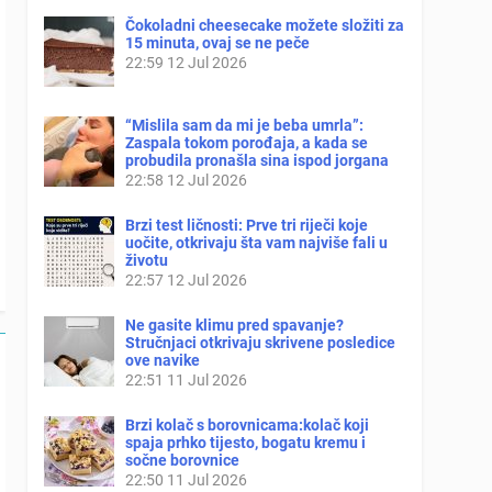
Čokoladni cheesecake možete složiti za
15 minuta, ovaj se ne peče
22:59
12 Jul 2026
“Mislila sam da mi je beba umrla”:
Zaspala tokom porođaja, a kada se
probudila pronašla sina ispod jorgana
22:58
12 Jul 2026
Brzi test ličnosti: Prve tri riječi koje
uočite, otkrivaju šta vam najviše fali u
životu
22:57
12 Jul 2026
Ne gasite klimu pred spavanje?
Stručnjaci otkrivaju skrivene posledice
ove navike
22:51
11 Jul 2026
Brzi kolač s borovnicama:kolač koji
spaja prhko tijesto, bogatu kremu i
sočne borovnice
22:50
11 Jul 2026