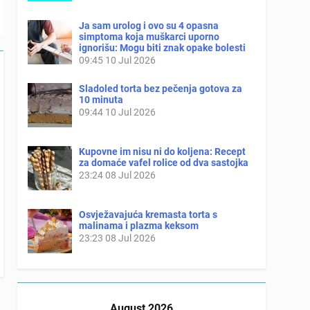
Ja sam urolog i ovo su 4 opasna
simptoma koja muškarci uporno
ignorišu: Mogu biti znak opake bolesti
09:45
10 Jul 2026
Sladoled torta bez pečenja gotova za
10 minuta
09:44
10 Jul 2026
Kupovne im nisu ni do koljena: Recept
za domaće vafel rolice od dva sastojka
23:24
08 Jul 2026
Osvježavajuća kremasta torta s
malinama i plazma keksom
23:23
08 Jul 2026
August 2026