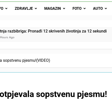
Letnja razbibriga: Pron
VO
ZDRAVLJE
MAGAZIN
FOTO
AUTO
Najjedn
Matematički zadatak koji je podijelio Balkan: Do t
iga: Pronađi 12 skrivenih životinja za 12 sekundi
la sopstvenu pjesmu!(VIDEO)
otpjevala sopstvenu pjesmu!