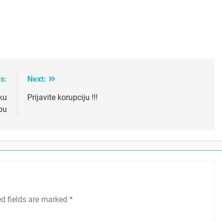
s:
Next:
ku
Prijavite korupciju !!!
bu
ed fields are marked
*