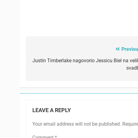
Previou
Post
navigation
Justin Timberlake nagovorio Jessicu Biel na veli
svad
LEAVE A REPLY
Your email address will not be published.
Requir
Comment
*