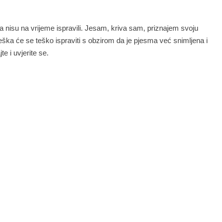
li pa nisu na vrijeme ispravili. Jesam, kriva sam, priznajem svoju
ška će se teško ispraviti s obzirom da je pjesma već snimljena i
e i uvjerite se.