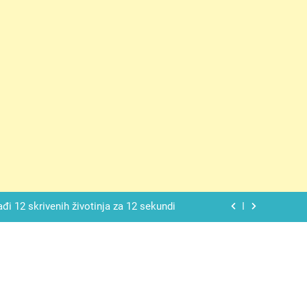
ačnog odgovora izgleda još nismo stigli
 mekan, ovaj kolač će se dopasti svima
ađi 12 skrivenih životinja za 12 sekundi
ostavniji recept za finu pitu od jogurta
ačnog odgovora izgleda još nismo stigli
 mekan, ovaj kolač će se dopasti svima