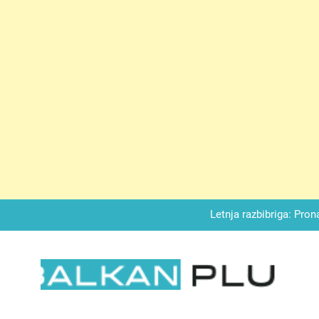
Matematički zadatak koji je podijelio Balkan: Do t
Miks griza i jabuka – Sočan, nežan,
Letnja razbibriga: Pron
Najjedn
Matematički zadatak koji je podijelio Balkan: Do t
LKAN PLUS
Miks griza i jabuka – Sočan, nežan,