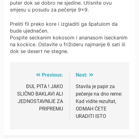
puter dok se dobro ne sjedine. Utisnite ovu
smjesu u posudu za pečenje 9×9.
Preliti fil preko kore i izgladiti ga špatulom da
bude ujednačen.
Pospite seckanim kokosom i ananasom iseckanim
na kockice. Ostavite u frižideru najmanje 6 sati ili
dok se desert ne stegne.
Previous:
Next:
Post
navigation
ĐUL PITA ! JAKO
Stavila je papir za
SLIČNO BAKLAVI ALI
pečenje na dno rerne:
JEDNOSTAVNIJE ZA
Kad vidite rezultat,
PRIPREMU
ODMAH ĆETE
URADITI ISTO