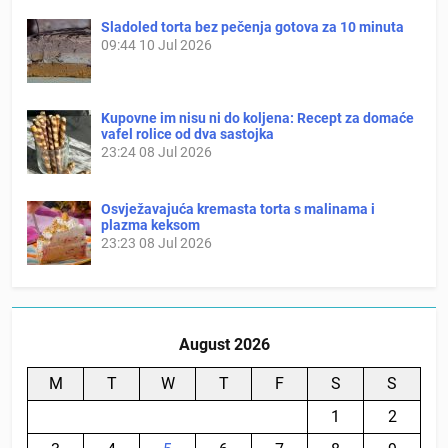
Sladoled torta bez pečenja gotova za 10 minuta
09:44
10 Jul 2026
Kupovne im nisu ni do koljena: Recept za domaće
vafel rolice od dva sastojka
23:24
08 Jul 2026
Osvježavajuća kremasta torta s malinama i
plazma keksom
23:23
08 Jul 2026
August 2026
M
T
W
T
F
S
S
1
2