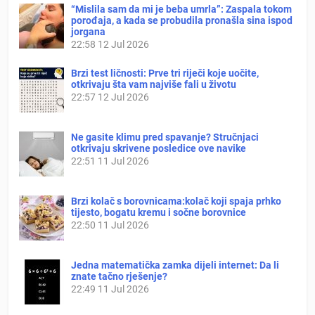
“Mislila sam da mi je beba umrla”: Zaspala tokom
porođaja, a kada se probudila pronašla sina ispod
jorgana
22:58
12 Jul 2026
Brzi test ličnosti: Prve tri riječi koje uočite,
otkrivaju šta vam najviše fali u životu
22:57
12 Jul 2026
Ne gasite klimu pred spavanje? Stručnjaci
otkrivaju skrivene posledice ove navike
22:51
11 Jul 2026
Brzi kolač s borovnicama:kolač koji spaja prhko
tijesto, bogatu kremu i sočne borovnice
22:50
11 Jul 2026
Jedna matematička zamka dijeli internet: Da li
znate tačno rješenje?
22:49
11 Jul 2026