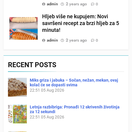
admin
2 years ago
0
Hljeb više ne kupujem: Novi
savršeni recept za brzi hljeb za 5
minuta!
admin
2 years ago
0
RECENT POSTS
Miks griza i jabuka – Sočan, nežan, mekan, ovaj
kolač će se dopasti svima
22:51
05 Aug 2026
Letnja razbibriga: Pronađi 12 skrivenih životinja
za 12 sekundi
22:51
05 Aug 2026