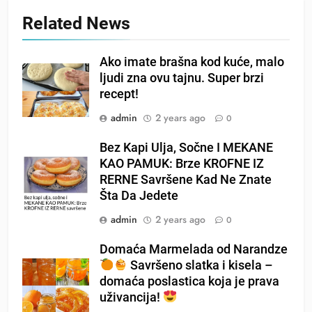
Related News
Ako imate brašna kod kuće, malo
ljudi zna ovu tajnu. Super brzi
recept!
admin
2 years ago
0
Bez Kapi Ulja, Sočne I MEKANE
KAO PAMUK: Brze KROFNE IZ
RERNE Savršene Kad Ne Znate
Šta Da Jedete
admin
2 years ago
0
Domaća Marmelada od Narandze
Savršeno slatka i kisela –
domaća poslastica koja je prava
uživancija!