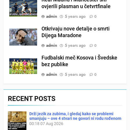
ovjerili plasman u četvrtfinale
admin
5 years ago
0
Otkrivaju nove detalje o smrti
Dijega Maradone
admin
5 years ago
0
Fudbalski meč Kosova i Švedske
bez publike
admin
5 years ago
0
RECENT POSTS
Drži jezik za zubima, i gledaj kako se problemi
smanjuju – ove 4 stvari ne govori ni rodu rođenom
00:18
07 Aug 2026