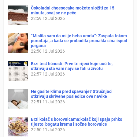
Čokoladni cheesecake možete složiti za 15
minuta, ovaj se ne peče
22:59
12 Jul 2026
“Mislila sam da mi je beba umrla”: Zaspala tokom
porođaja, a kada se probudila pronašla sina ispod
jorgana
22:58
12 Jul 2026
Brzi test ličnosti: Prve tri riječi koje uočite,
otkrivaju šta vam najviše fali u životu
22:57
12 Jul 2026
Ne gasite klimu pred spavanje? Stručnjaci
otkrivaju skrivene posledice ove navike
22:51
11 Jul 2026
Brzi kolač s borovnicama:kolač koji spaja prhko
tijesto, bogatu kremu i sočne borovnice
22:50
11 Jul 2026