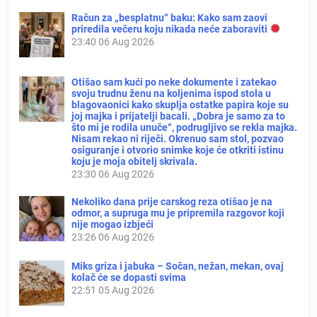
Račun za „besplatnu“ baku: Kako sam zaovi
priredila večeru koju nikada neće zaboraviti
23:40
06 Aug 2026
Otišao sam kući po neke dokumente i zatekao
svoju trudnu ženu na koljenima ispod stola u
blagovaonici kako skuplja ostatke papira koje su
joj majka i prijatelji bacali. „Dobra je samo za to
što mi je rodila unuče“, podrugljivo se rekla majka.
Nisam rekao ni riječi. Okrenuo sam stol, pozvao
osiguranje i otvorio snimke koje će otkriti istinu
koju je moja obitelj skrivala.
23:30
06 Aug 2026
Nekoliko dana prije carskog reza otišao je na
odmor, a supruga mu je pripremila razgovor koji
nije mogao izbjeći
23:26
06 Aug 2026
Miks griza i jabuka – Sočan, nežan, mekan, ovaj
kolač će se dopasti svima
22:51
05 Aug 2026