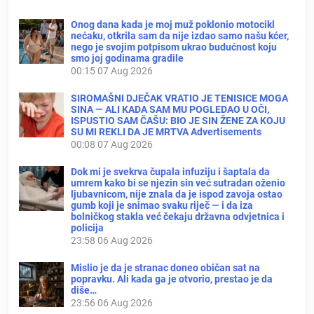
Onog dana kada je moj muž poklonio motocikl
nećaku, otkrila sam da nije izdao samo našu kćer,
nego je svojim potpisom ukrao budućnost koju
smo joj godinama gradile
00:15
07 Aug 2026
SIROMAŠNI DJEČAK VRATIO JE TENISICE MOGA
SINA — ALI KADA SAM MU POGLEDAO U OČI,
ISPUSTIO SAM ČAŠU: BIO JE SIN ŽENE ZA KOJU
SU MI REKLI DA JE MRTVA Advertisements
00:08
07 Aug 2026
Dok mi je svekrva čupala infuziju i šaptala da
umrem kako bi se njezin sin već sutradan oženio
ljubavnicom, nije znala da je ispod zavoja ostao
gumb koji je snimao svaku riječ — i da iza
bolničkog stakla već čekaju državna odvjetnica i
policija
23:58
06 Aug 2026
Mislio je da je stranac doneo običan sat na
popravku. Ali kada ga je otvorio, prestao je da
diše…
23:56
06 Aug 2026