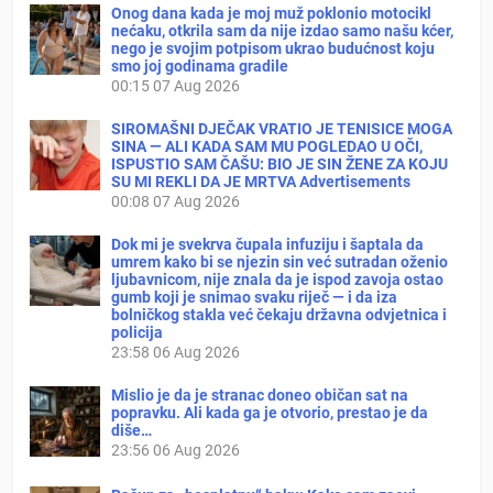
Onog dana kada je moj muž poklonio motocikl
nećaku, otkrila sam da nije izdao samo našu kćer,
nego je svojim potpisom ukrao budućnost koju
smo joj godinama gradile
00:15
07 Aug 2026
SIROMAŠNI DJEČAK VRATIO JE TENISICE MOGA
SINA — ALI KADA SAM MU POGLEDAO U OČI,
ISPUSTIO SAM ČAŠU: BIO JE SIN ŽENE ZA KOJU
SU MI REKLI DA JE MRTVA Advertisements
00:08
07 Aug 2026
Dok mi je svekrva čupala infuziju i šaptala da
umrem kako bi se njezin sin već sutradan oženio
ljubavnicom, nije znala da je ispod zavoja ostao
gumb koji je snimao svaku riječ — i da iza
bolničkog stakla već čekaju državna odvjetnica i
policija
23:58
06 Aug 2026
Mislio je da je stranac doneo običan sat na
popravku. Ali kada ga je otvorio, prestao je da
diše…
23:56
06 Aug 2026