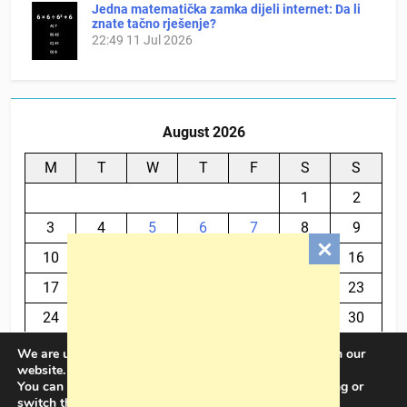
Jedna matematička zamka dijeli internet: Da li
znate tačno rješenje?
22:49
11 Jul 2026
August 2026
M
T
W
T
F
S
S
1
2
3
4
5
6
7
8
9
10
11
12
13
14
15
16
17
18
19
20
21
22
23
24
25
26
27
28
29
30
31
We are using cookies to give you the best experience on our
website.
You can find out more about which cookies we are using or
« Jul
switch them off in
settings
.