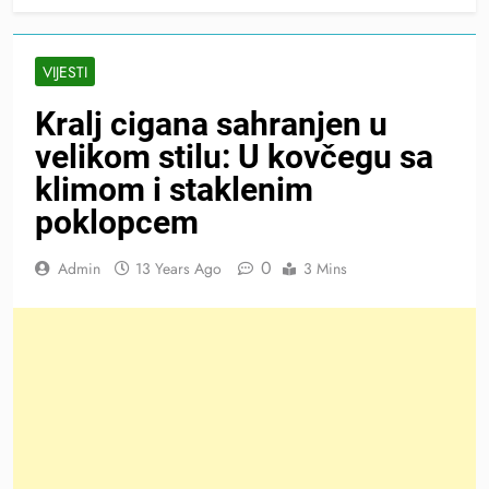
VIJESTI
Kralj cigana sahranjen u
velikom stilu: U kovčegu sa
klimom i staklenim
poklopcem
0
Admin
13 Years Ago
3 Mins