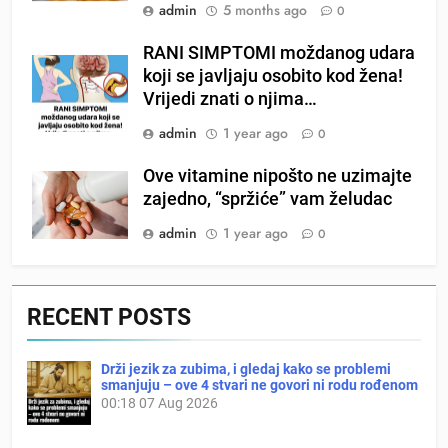
admin
5 months ago
0
RANI SIMPTOMI moždanog udara
koji se javljaju osobito kod žena!
Vrijedi znati o njima…
admin
1 year ago
0
Ove vitamine nipošto ne uzimajte
zajedno, “spržiće” vam želudac
admin
1 year ago
0
RECENT POSTS
Drži jezik za zubima, i gledaj kako se problemi
smanjuju – ove 4 stvari ne govori ni rodu rođenom
00:18
07 Aug 2026