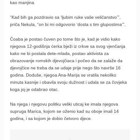
kao manjina.
“Kad bih ga pozdravio sa ‘ljubim ruke vaše veličanstvo’”,
priča Nekula, “on bi mi odgovorio ‘dosta s tim glupostima’”.
Ćoaba je postao čuven po tome što je, kad je vidio kako
njegova 12-godišnja ćerka bježi iz crkve sa svog vjenčanja
kako ne bi postala dete-mlada, postao aktivista za
obrazovanje romskih djevojčiaca i počeo da se zalaže da
djevojčice ne treba da se udaje prije nego što navrše 16
godina. Doduše, njegoa Ana-Marija se vratila nekoliko
minuta kasnije i obavila svoju dužnost i udala se za čovjeka
koga joj je odabrao otac.
Na njega i njegovu politku veliki uticaj ke imala njegova
supruga Marica, kojom se oženio kad su oboje imali 14
godina, i sa kojom je dobio četvoro djece.