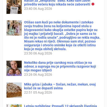
Račun za „besplatnu“ baku: Kako sam zaovi
priredila večeru koju nikada neće zaboraviti
23:40
06 Aug 2026
Otišao sam kući po neke dokumente i zatekao
svoju trudnu ženu na koljenima ispod stola u
blagovaonici kako skuplja ostatke papira koje su
joj majka i prijatelji bacali. „Dobra je samo za to
što mi je rodila unuče“, podrugljivo se rekla majka.
Nisam rekao ni riječi. Okrenuo sam stol, pozvao
osiguranje i otvorio snimke koje će otkriti istinu
koju je moja obitelj skrivala.
23:30
06 Aug 2026
Nekoliko dana prije carskog reza otišao je na
odmor, a supruga mu je pripremila razgovor koji
nije mogao izbjeći
23:26
06 Aug 2026
Miks griza i jabuka – Sočan, nežan, mekan, ovaj
kolač će se dopasti svima
22:51
05 Aug 2026
Letnja razbibriga: Pronađi 12 skrivenih životinja