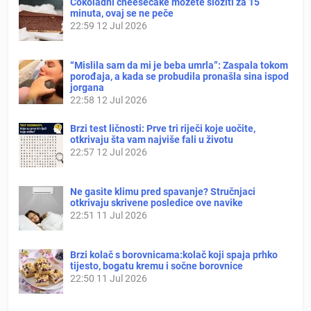
Čokoladni cheesecake možete složiti za 15
minuta, ovaj se ne peče
22:59
12 Jul 2026
“Mislila sam da mi je beba umrla”: Zaspala tokom
porođaja, a kada se probudila pronašla sina ispod
jorgana
22:58
12 Jul 2026
Brzi test ličnosti: Prve tri riječi koje uočite,
otkrivaju šta vam najviše fali u životu
22:57
12 Jul 2026
Ne gasite klimu pred spavanje? Stručnjaci
otkrivaju skrivene posledice ove navike
22:51
11 Jul 2026
Brzi kolač s borovnicama:kolač koji spaja prhko
tijesto, bogatu kremu i sočne borovnice
22:50
11 Jul 2026