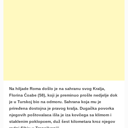
Na hiljade Roma došlo je na sahranu svog Kralja,
Florina Ćoabe (58), koji je preminuo prošle nedjelje dok
je u Turskoj bio na odmoru. Sahrana koja mu je
priređena dostojna je pravog kralja. Dugačka povorka
njegovih poštovalaca išla je iza kovčega sa klimom i
staklenim poklopcem, duž šest kilometara kroz njegov
rodni Sibiu u Transilvaniji.