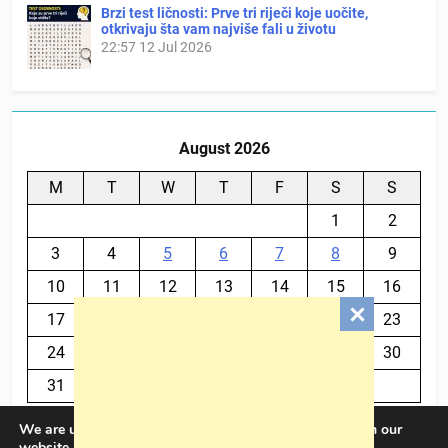
Brzi test ličnosti: Prve tri riječi koje uočite,
otkrivaju šta vam najviše fali u životu
22:57
12 Jul 2026
August 2026
M
T
W
T
F
S
S
1
2
3
4
5
6
7
8
9
10
11
12
13
14
15
16
17
18
19
20
21
22
23
24
25
26
27
28
29
30
31
We are using cookies to give you the best experience on our
« Jul
website.