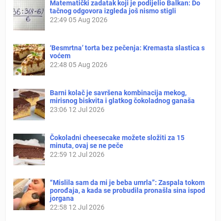
Matematički zadatak koji je podijelio Balkan: Do
tačnog odgovora izgleda još nismo stigli
22:49
05 Aug 2026
‘Besmrtna’ torta bez pečenja: Kremasta slastica s
voćem
22:48
05 Aug 2026
Barni kolač je savršena kombinacija mekog,
mirisnog biskvita i glatkog čokoladnog ganaša
23:06
12 Jul 2026
Čokoladni cheesecake možete složiti za 15
minuta, ovaj se ne peče
22:59
12 Jul 2026
“Mislila sam da mi je beba umrla”: Zaspala tokom
porođaja, a kada se probudila pronašla sina ispod
jorgana
22:58
12 Jul 2026