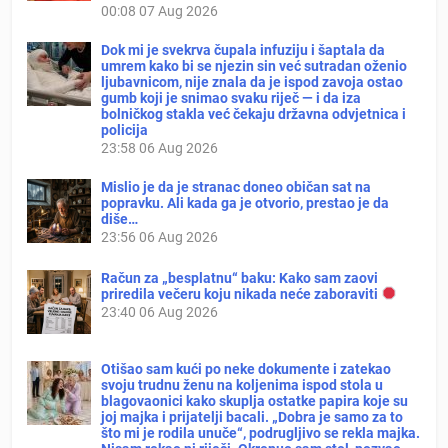
00:08
07 Aug 2026
Dok mi je svekrva čupala infuziju i šaptala da
umrem kako bi se njezin sin već sutradan oženio
ljubavnicom, nije znala da je ispod zavoja ostao
gumb koji je snimao svaku riječ — i da iza
bolničkog stakla već čekaju državna odvjetnica i
policija
23:58
06 Aug 2026
Mislio je da je stranac doneo običan sat na
popravku. Ali kada ga je otvorio, prestao je da
diše…
23:56
06 Aug 2026
Račun za „besplatnu“ baku: Kako sam zaovi
priredila večeru koju nikada neće zaboraviti
23:40
06 Aug 2026
Otišao sam kući po neke dokumente i zatekao
svoju trudnu ženu na koljenima ispod stola u
blagovaonici kako skuplja ostatke papira koje su
joj majka i prijatelji bacali. „Dobra je samo za to
što mi je rodila unuče“, podrugljivo se rekla majka.