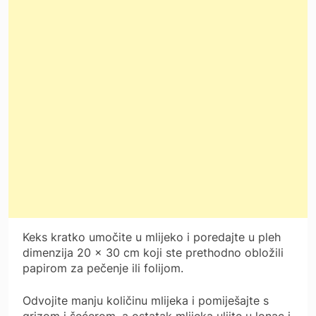
Keks kratko umočite u mlijeko i poredajte u pleh
dimenzija 20 × 30 cm koji ste prethodno obložili
papirom za pečenje ili folijom.
Odvojite manju količinu mlijeka i pomiješajte s
grizom i šećerom, a ostatak mlijeka ulijte u lonac i