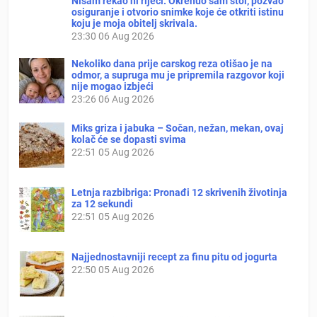
Nisam rekao ni riječi. Okrenuo sam stol, pozvao
osiguranje i otvorio snimke koje će otkriti istinu
koju je moja obitelj skrivala.
23:30
06 Aug 2026
Nekoliko dana prije carskog reza otišao je na
odmor, a supruga mu je pripremila razgovor koji
nije mogao izbjeći
23:26
06 Aug 2026
Miks griza i jabuka – Sočan, nežan, mekan, ovaj
kolač će se dopasti svima
22:51
05 Aug 2026
Letnja razbibriga: Pronađi 12 skrivenih životinja
za 12 sekundi
22:51
05 Aug 2026
Najjednostavniji recept za finu pitu od jogurta
22:50
05 Aug 2026