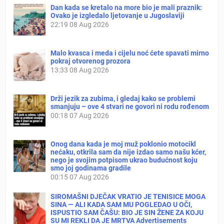
Dan kada se kretalo na more bio je mali praznik:
Ovako je izgledalo ljetovanje u Jugoslaviji
22:19
08 Aug 2026
Malo kvasca i meda i cijelu noć ćete spavati mirno
pokraj otvorenog prozora
13:33
08 Aug 2026
Drži jezik za zubima, i gledaj kako se problemi
smanjuju – ove 4 stvari ne govori ni rodu rođenom
00:18
07 Aug 2026
Onog dana kada je moj muž poklonio motocikl
nećaku, otkrila sam da nije izdao samo našu kćer,
nego je svojim potpisom ukrao budućnost koju
smo joj godinama gradile
00:15
07 Aug 2026
SIROMAŠNI DJEČAK VRATIO JE TENISICE MOGA
SINA — ALI KADA SAM MU POGLEDAO U OČI,
ISPUSTIO SAM ČAŠU: BIO JE SIN ŽENE ZA KOJU
SU MI REKLI DA JE MRTVA Advertisements