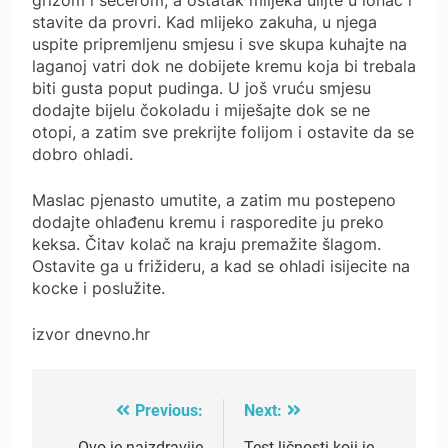
stavite da provri. Kad mlijeko zakuha, u njega
uspite pripremljenu smjesu i sve skupa kuhajte na
laganoj vatri dok ne dobijete kremu koja bi trebala
biti gusta poput pudinga. U još vruću smjesu
dodajte bijelu čokoladu i miješajte dok se ne
otopi, a zatim sve prekrijte folijom i ostavite da se
dobro ohladi.
Maslac pjenasto umutite, a zatim mu postepeno
dodajte ohlađenu kremu i rasporedite ju preko
keksa. Čitav kolač na kraju premažite šlagom.
Ostavite ga u frižideru, a kad se ohladi isijecite na
kocke i poslužite.
izvor dnevno.hr
Previous:
Next:
Post
Ovo je najzdravije
Test ličnosti koji je