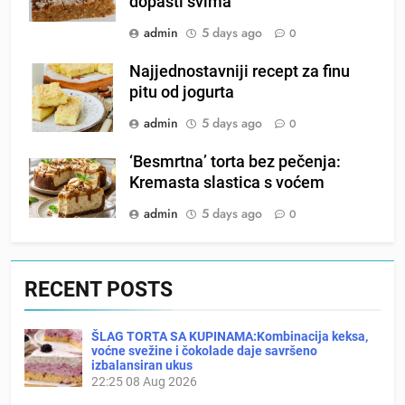
dopasti svima
admin
5 days ago
0
Najjednostavniji recept za finu
pitu od jogurta
admin
5 days ago
0
‘Besmrtna’ torta bez pečenja:
Kremasta slastica s voćem
admin
5 days ago
0
RECENT POSTS
ŠLAG TORTA SA KUPINAMA:Kombinacija keksa,
voćne svežine i čokolade daje savršeno
izbalansiran ukus
22:25
08 Aug 2026