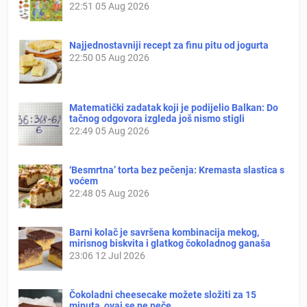
22:51
05 Aug 2026
Najjednostavniji recept za finu pitu od jogurta
22:50
05 Aug 2026
Matematički zadatak koji je podijelio Balkan: Do
tačnog odgovora izgleda još nismo stigli
22:49
05 Aug 2026
‘Besmrtna’ torta bez pečenja: Kremasta slastica s
voćem
22:48
05 Aug 2026
Barni kolač je savršena kombinacija mekog,
mirisnog biskvita i glatkog čokoladnog ganaša
23:06
12 Jul 2026
Čokoladni cheesecake možete složiti za 15
minuta, ovaj se ne peče