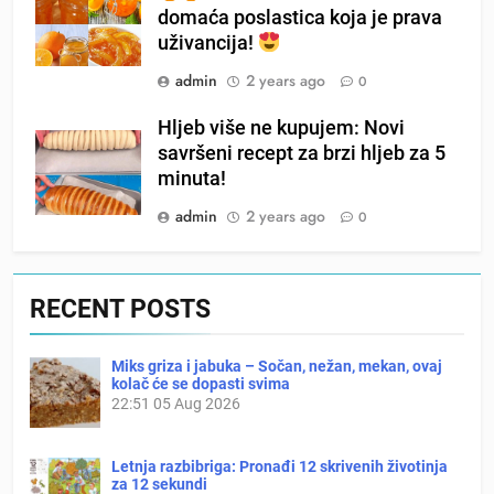
domaća poslastica koja je prava
uživancija!
admin
2 years ago
0
Hljeb više ne kupujem: Novi
savršeni recept za brzi hljeb za 5
minuta!
admin
2 years ago
0
RECENT POSTS
Miks griza i jabuka – Sočan, nežan, mekan, ovaj
kolač će se dopasti svima
22:51
05 Aug 2026
Letnja razbibriga: Pronađi 12 skrivenih životinja
za 12 sekundi