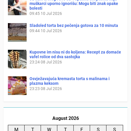
muškarci uporno ignorišu: Mogu biti znak opake
bolesti
09:45
10 Jul 2026
Sladoled torta bez pečenja gotova za 10 minuta
09:44
10 Jul 2026
Kupovne im nisu ni do koljena: Recept za domaće
vafel rolice od dva sastojka
23:24
08 Jul 2026
Osvježavajuća kremasta torta s malinama i
plazma keksom
23:23
08 Jul 2026
August 2026
M
T
W
T
F
S
S