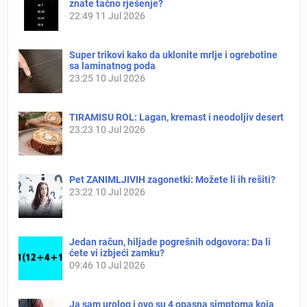
znate tačno rješenje?
22:49
11 Jul 2026
Super trikovi kako da uklonite mrlje i ogrebotine
sa laminatnog poda
23:25
10 Jul 2026
TIRAMISU ROL: Lagan, kremast i neodoljiv desert
23:23
10 Jul 2026
Pet ZANIMLJIVIH zagonetki: Možete li ih rešiti?
23:22
10 Jul 2026
Jedan račun, hiljade pogrešnih odgovora: Da li
ćete vi izbjeći zamku?
09:46
10 Jul 2026
Ja sam urolog i ovo su 4 opasna simptoma koja