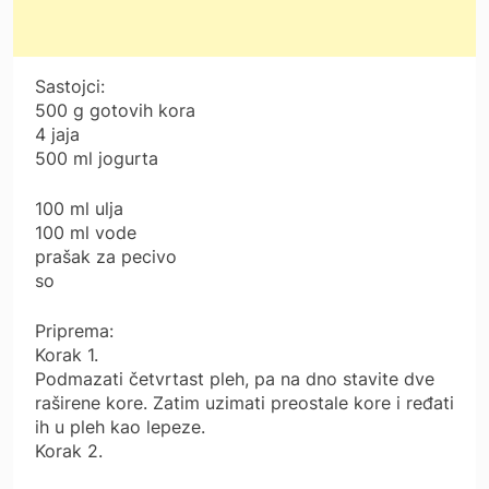
Sastojci:
500 g gotovih kora
4 jaja
500 ml jogurta
100 ml ulja
100 ml vode
prašak za pecivo
so
Priprema:
Korak 1.
Podmazati četvrtast pleh, pa na dno stavite dve
raširene kore. Zatim uzimati preostale kore i ređati
ih u pleh kao lepeze.
Korak 2.