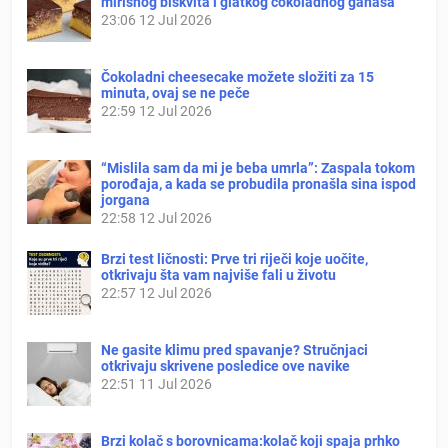
mirisnog biskvita i glatkog čokoladnog ganaša
23:06
12 Jul 2026
Čokoladni cheesecake možete složiti za 15
minuta, ovaj se ne peče
22:59
12 Jul 2026
“Mislila sam da mi je beba umrla”: Zaspala tokom
porođaja, a kada se probudila pronašla sina ispod
jorgana
22:58
12 Jul 2026
Brzi test ličnosti: Prve tri riječi koje uočite,
otkrivaju šta vam najviše fali u životu
22:57
12 Jul 2026
Ne gasite klimu pred spavanje? Stručnjaci
otkrivaju skrivene posledice ove navike
22:51
11 Jul 2026
Brzi kolač s borovnicama:kolač koji spaja prhko