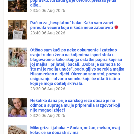
popravku. Ali kada ga je otvorio, prestao je da
diše…
23:56
06 Aug 2026
Račun za „besplatnu“ baku: Kako sam zaovi
priredila večeru koju nikada neće zaboraviti
23:40
06 Aug 2026
Otišao sam kući po neke dokumente i zatekao
svoju trudnu ženu na koljenima ispod stola u
blagovaonici kako skuplja ostatke papira koje su
joj majka i prijatelji bacali. „Dobra je samo za to
što mi je rodila unuče“, podrugljivo se rekla majka.
Nisam rekao ni riječi. Okrenuo sam stol, pozvao
osiguranje i otvorio snimke koje će otkriti istinu
koju je moja obitelj skrivala.
23:30
06 Aug 2026
Nekoliko dana prije carskog reza otišao je na
odmor, a supruga mu je pripremila razgovor koji
nije mogao izbjeći
23:26
06 Aug 2026
Miks griza i jabuka – Sočan, nežan, mekan, ovaj
kolač će se dopasti svima