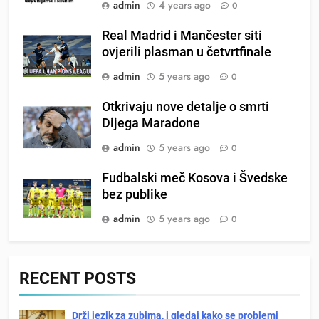
admin
4 years ago
0
Real Madrid i Mančester siti
ovjerili plasman u četvrtfinale
admin
5 years ago
0
Otkrivaju nove detalje o smrti
Dijega Maradone
admin
5 years ago
0
Fudbalski meč Kosova i Švedske
bez publike
admin
5 years ago
0
RECENT POSTS
Drži jezik za zubima, i gledaj kako se problemi