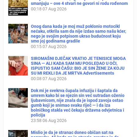
smanjuju – ove 4 stvari ne govori ni rodu rođenom
00:18
07 Aug 2026
Onog dana kada je moj muž poklonio motocikl
nećaku, otkrila sam da nije izdao samo našu kćer,
nego je svojim potpisom ukrao budućnost koju
smo joj godinama gradile
00:15
07 Aug 2026
SIROMAŠNI DJEČAK VRATIO JE TENISICE MOGA
SINA — ALI KADA SAM MU POGLEDAO U OČI,
ISPUSTIO SAM ČAŠU: BIO JE SIN ŽENE ZA KOJU
SU MI REKLI DA JE MRTVA Advertisements
00:08
07 Aug 2026
Dok mi je svekrva čupala infuziju i šaptala da
umrem kako bi se njezin sin već sutradan oženio
ljubavnicom, nije znala da je ispod zavoja ostao
gumb koji je snimao svaku riječ — i da iza
bolničkog stakla već čekaju državna odvjetnica i
policija
23:58
06 Aug 2026
Mislio je da je stranac doneo običan sat na