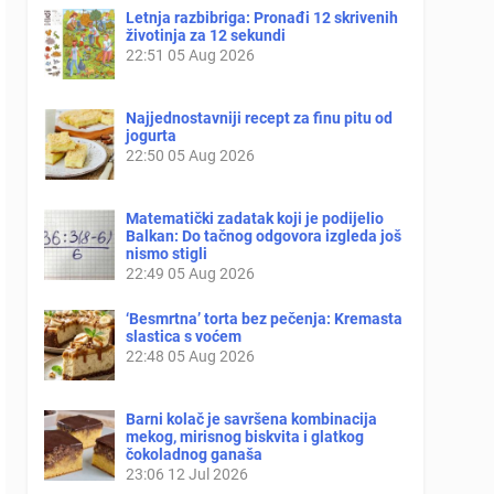
Letnja razbibriga: Pronađi 12 skrivenih
životinja za 12 sekundi
22:51
05 Aug 2026
Najjednostavniji recept za finu pitu od
jogurta
22:50
05 Aug 2026
Matematički zadatak koji je podijelio
Balkan: Do tačnog odgovora izgleda još
nismo stigli
22:49
05 Aug 2026
‘Besmrtna’ torta bez pečenja: Kremasta
slastica s voćem
22:48
05 Aug 2026
Barni kolač je savršena kombinacija
mekog, mirisnog biskvita i glatkog
čokoladnog ganaša
23:06
12 Jul 2026