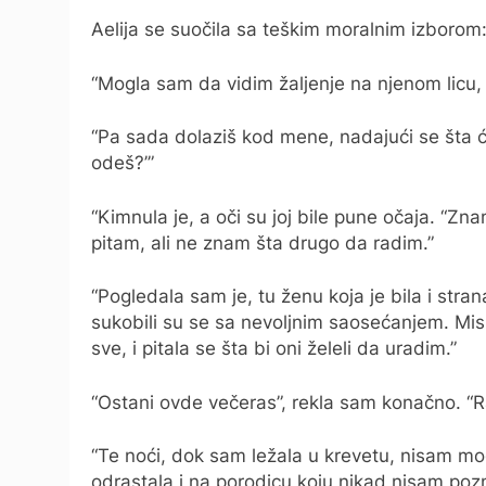
Aelija se suočila sa teškim moralnim izborom:
“Mogla sam da vidim žaljenje na njenom licu, a
“Pa sada dolaziš kod mene, nadajući se šta ć
odeš?’”
“Kimnula je, a oči su joj bile pune očaja. 
pitam, ali ne znam šta drugo da radim.”
“Pogledala sam je, tu ženu koja je bila i str
sukobili su se sa nevoljnim saosećanjem. Misli
sve, i pitala se šta bi oni želeli da uradim.”
“Ostani ovde večeras”, rekla sam konačno. “R
“Te noći, dok sam ležala u krevetu, nisam m
odrastala i na porodicu koju nikad nisam poz