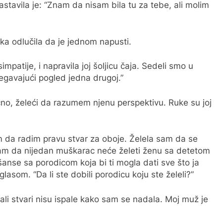
stavila je: “Znam da nisam bila tu za tebe, ali molim
jka odlučila da je jednom napusti.
mpatije, i napravila joj šoljicu čaja. Sedeli smo u
gavajući pogled jedna drugoj.”
no, želeći da razumem njenu perspektivu. Ruke su joj
m da radim pravu stvar za oboje. Želela sam da se
sam da nijedan muškarac neće želeti ženu sa detetom
 šanse sa porodicom koja bi ti mogla dati sve što ja
 glasom. “Da li ste dobili porodicu koju ste želeli?”
li stvari nisu ispale kako sam se nadala. Moj muž je