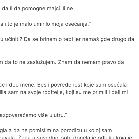
 da li da pomogne majci ili ne.
li to je malo umirilo moja osećanja.”
u učiniti? Da se ​​brinem o tebi jer nemaš gde drugo da
“Znam da to ne zaslužujem. Znam da nemam pravo da
anac i deo mene. Bes i povređenost koje sam osećala
la sam na svoje roditelje, koji su me primili i dali mi
azgovaraćemo više ujutru.”
ogla a da ne pomislim na porodicu u kojoj sam
navala. Žena u susednoj sobi donela je odluku koja je