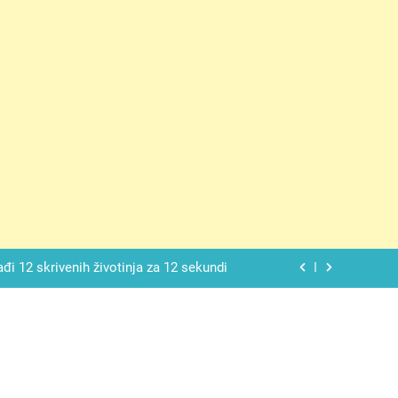
ačnog odgovora izgleda još nismo stigli
 mekan, ovaj kolač će se dopasti svima
ađi 12 skrivenih životinja za 12 sekundi
ostavniji recept za finu pitu od jogurta
ačnog odgovora izgleda još nismo stigli
 mekan, ovaj kolač će se dopasti svima
ađi 12 skrivenih životinja za 12 sekundi