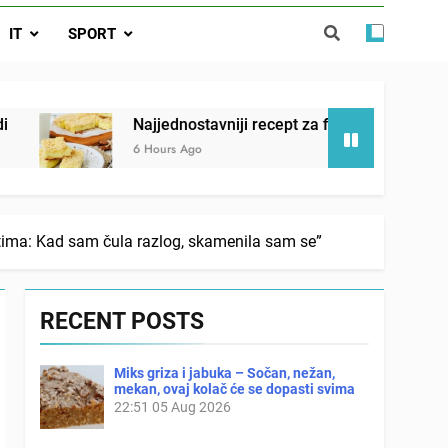
IT
SPORT
ostavniji recept za finu pitu od jogurta
ačnog odgovora izgleda još nismo stigli
Najjednostavniji recept za finu pitu od jogurta
6 Hours Ago
tima: Kad sam čula razlog, skamenila sam se”
RECENT POSTS
Miks griza i jabuka – Sočan, nežan,
mekan, ovaj kolač će se dopasti svima
22:51
05 Aug 2026