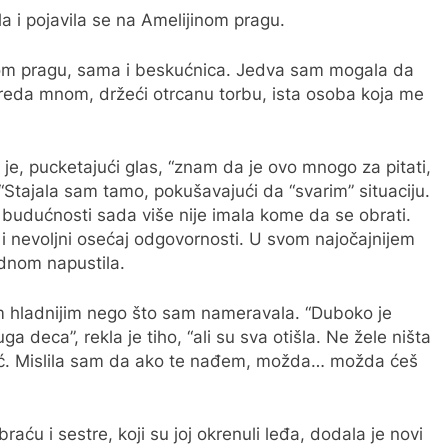
a i pojavila se na Amelijinom pragu.
om pragu, sama i beskućnica. Jedva sam mogala da
preda mnom, držeći otrcanu torbu, ista osoba koja me
a je, pucketajući glas, “znam da je ovo mnogo za pitati,
“Stajala sam tamo, pokušavajući da “svarim” situaciju.
udućnosti sada više nije imala kome da se obrati.
i nevoljni osećaj odgovornosti. U svom najočajnijem
jednom napustila.
m hladnijim nego što sam nameravala. “Duboko je
a deca”, rekla je tiho, “ali su sva otišla. Ne žele ništa
́. Mislila sam da ako te nađem, možda… možda ćeš
ću i sestre, koji su joj okrenuli leđa, dodala je novi