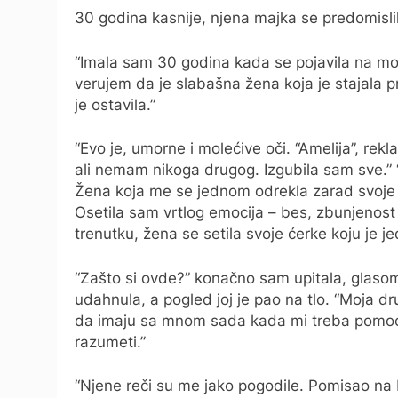
30 godina kasnije, njena majka se predomislil
“Imala sam 30 godina kada se pojavila na m
verujem da je slabašna žena koja je stajala 
je ostavila.”
“Evo je, umorne i molećive oči. “Amelija”, rekl
ali nemam nikoga drugog. Izgubila sam sve.” 
Žena koja me se jednom odrekla zarad svoje b
Osetila sam vrtlog emocija – bes, zbunjenost 
trenutku, žena se setila svoje ćerke koju je 
“Zašto si ovde?” konačno sam upitala, glaso
udahnula, a pogled joj je pao na tlo. “Moja drug
da imaju sa mnom sada kada mi treba pomoc
razumeti.”
“Njene reči su me jako pogodile. Pomisao na bra