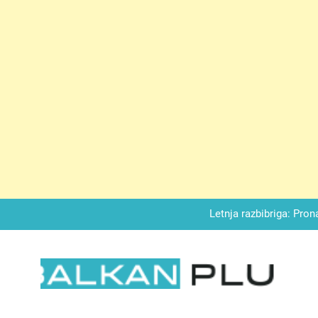
Matematički zadatak koji je podijelio Balkan: Do t
Miks griza i jabuka – Sočan, nežan,
Letnja razbibriga: Pron
Najjedn
Matematički zadatak koji je podijelio Balkan: Do t
Miks griza i jabuka – Sočan, nežan,
LKAN PLUS
Letnja razbibriga: Pron