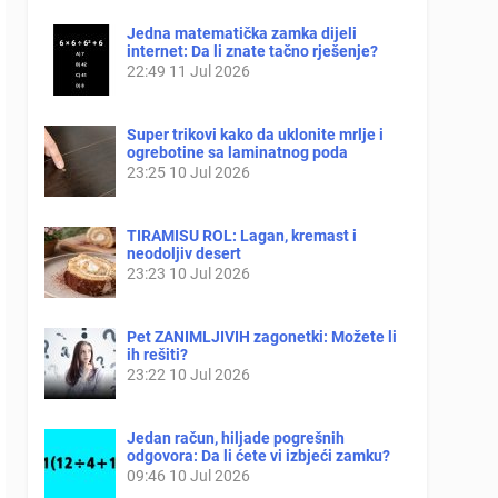
Jedna matematička zamka dijeli
internet: Da li znate tačno rješenje?
22:49
11 Jul 2026
Super trikovi kako da uklonite mrlje i
ogrebotine sa laminatnog poda
23:25
10 Jul 2026
TIRAMISU ROL: Lagan, kremast i
neodoljiv desert
23:23
10 Jul 2026
Pet ZANIMLJIVIH zagonetki: Možete li
ih rešiti?
23:22
10 Jul 2026
Jedan račun, hiljade pogrešnih
odgovora: Da li ćete vi izbjeći zamku?
09:46
10 Jul 2026