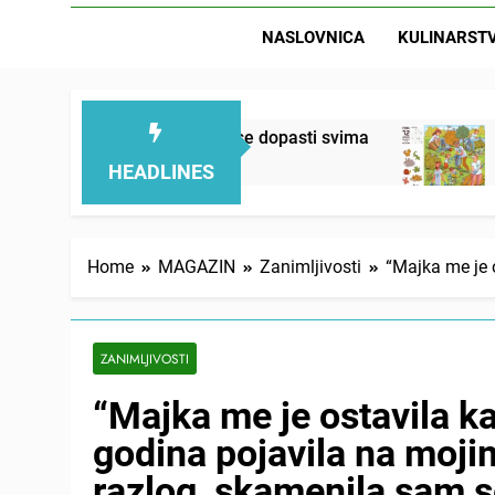
NASLOVNICA
KULINARST
j kolač će se dopasti svima
Letnja razbibriga:
6 Hours Ago
HEADLINES
Home
MAGAZIN
Zanimljivosti
“Majka me je 
ZANIMLJIVOSTI
“Majka me je ostavila k
godina pojavila na moji
razlog, skamenila sam s