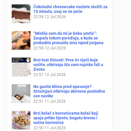
Čokoladni cheesecake možete složiti za
15 minuta, ovaj se ne peče
22:59
12 Jul 2026
“Mislila sam da mi je beba umrla”:
Zaspala tokom porođaja, a kada se
probudila pronašla sina ispod jorgana
22:58
12 Jul 2026
Brzi test ličnosti: Prve tri riječi koje
uočite, otkrivaju šta vam najviše fali u
životu
22:57
12 Jul 2026
Ne gasite klimu pred spavanje?
Stručnjaci otkrivaju skrivene posledice
ove navike
22:51
11 Jul 2026
Brzi kolač s borovnicama:kolač koji
spaja prhko tijesto, bogatu kremu i
sočne borovnice
22:50
11 Jul 2026