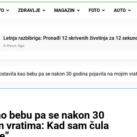
VO
ZDRAVLJE
MAGAZIN
FOTO
AUTO
Najjedn
Matematički zadatak koji je podijelio Balkan: Do t
 Pronađi 12 skrivenih životinja za 12 sekundi
ostavila kao bebu pa se nakon 30 godina pojavila na mojim vra
ao bebu pa se nakon 30
m vratima: Kad sam čula
e”