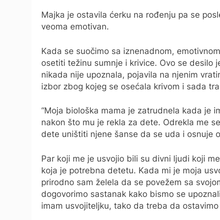
Majka je ostavila ćerku na rođenju pa se posle
veoma emotivan.
Kada se suočimo sa iznenadnom, emotivnom
osetiti težinu sumnje i krivice. Ovo se desilo
nikada nije upoznala, pojavila na njenim vrati
izbor zbog kojeg se osećala krivom i sada traž
“Moja biološka mama je zatrudnela kada je 
nakon što mu je rekla za dete. Odrekla me se 
dete uništiti njene šanse da se uda i osnuje
Par koji me je usvojio bili su divni ljudi koj
koja je potrebna detetu. Kada mi je moja usvoj
prirodno sam želela da se povežem sa svoj
dogovorimo sastanak kako bismo se upoznali. A
imam usvojiteljku, tako da treba da ostavimo 