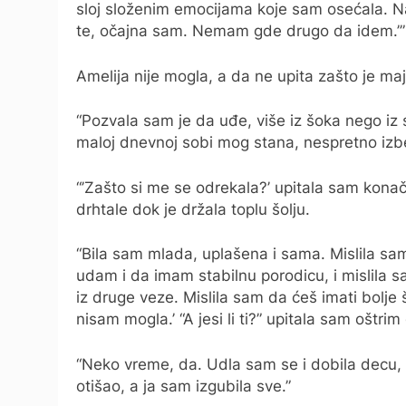
sloj složenim emocijama koje sam osećala. Na
te, očajna sam. Nemam gde drugo da idem.’”
Amelija nije mogla, a da ne upita zašto je ma
“Pozvala sam je da uđe, više iz šoka nego iz si
maloj dnevnoj sobi mog stana, nespretno izbe
“’Zašto si me se odrekala?’ upitala sam konač
drhtale dok je držala toplu šolju.
“Bila sam mlada, uplašena i sama. Mislila sa
udam i da imam stabilnu porodicu, i mislila 
iz druge veze. Mislila sam da ćeš imati bolje
nisam mogla.’ “A jesi li ti?” upitala sam oštrim
“Neko vreme, da. Udla sam se i dobila decu, a
otišao, a ja sam izgubila sve.”