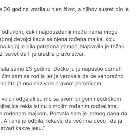
 30 godina vratila u njen život, a njihov susret bio je
 odlukom, čak i najpouzdaniji među nama mogu
 jednoj devojci kada se njena rođena majka, koju
ma kojoj je bila potrebna pomoć. Napravila je težak
i savet da li je uradila pravu stvar.
imala samo 23 godine. Dečko ju je napustio odmah
čim sam se rodila jer je verovala da će vanbračno
 ono što je ona nazivala pravom porodicom.
i me vole i odgajali su me sa svom brigom i podrškom
iteljica rekla istinu o mojim rođenim roditeljima,
om rođenom majkom. Pozvala sam je jednog dana da
li ona je odbila, rekavši da već ima decu i da ja
stvari kakve jesu.”