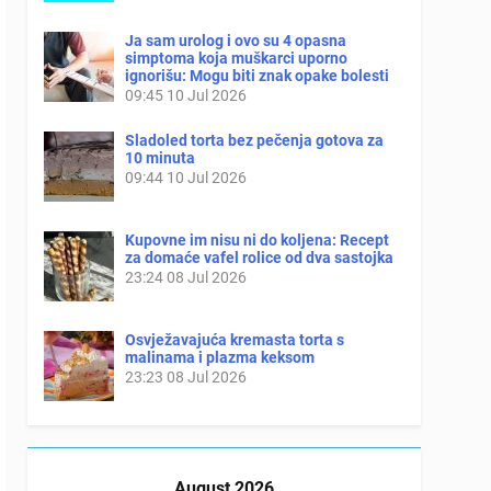
Ja sam urolog i ovo su 4 opasna
simptoma koja muškarci uporno
ignorišu: Mogu biti znak opake bolesti
09:45
10 Jul 2026
Sladoled torta bez pečenja gotova za
10 minuta
09:44
10 Jul 2026
Kupovne im nisu ni do koljena: Recept
za domaće vafel rolice od dva sastojka
23:24
08 Jul 2026
Osvježavajuća kremasta torta s
malinama i plazma keksom
23:23
08 Jul 2026
August 2026