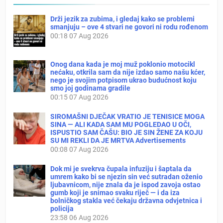
Drži jezik za zubima, i gledaj kako se problemi
smanjuju – ove 4 stvari ne govori ni rodu rođenom
00:18
07 Aug 2026
Onog dana kada je moj muž poklonio motocikl
nećaku, otkrila sam da nije izdao samo našu kćer,
nego je svojim potpisom ukrao budućnost koju
smo joj godinama gradile
00:15
07 Aug 2026
SIROMAŠNI DJEČAK VRATIO JE TENISICE MOGA
SINA — ALI KADA SAM MU POGLEDAO U OČI,
ISPUSTIO SAM ČAŠU: BIO JE SIN ŽENE ZA KOJU
SU MI REKLI DA JE MRTVA Advertisements
00:08
07 Aug 2026
Dok mi je svekrva čupala infuziju i šaptala da
umrem kako bi se njezin sin već sutradan oženio
ljubavnicom, nije znala da je ispod zavoja ostao
gumb koji je snimao svaku riječ — i da iza
bolničkog stakla već čekaju državna odvjetnica i
policija
23:58
06 Aug 2026