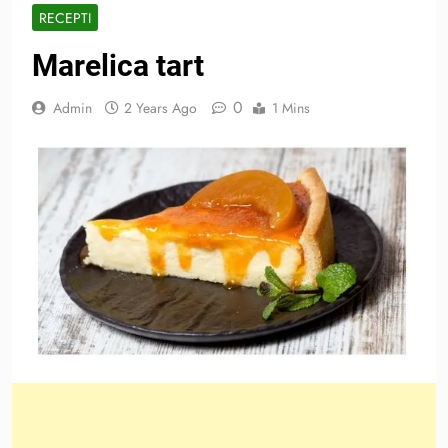
RECEPTI
Marelica tart
0
Admin
2 Years Ago
1 Mins