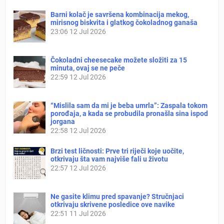
Barni kolač je savršena kombinacija mekog,
mirisnog biskvita i glatkog čokoladnog ganaša
23:06
12 Jul 2026
Čokoladni cheesecake možete složiti za 15
minuta, ovaj se ne peče
22:59
12 Jul 2026
“Mislila sam da mi je beba umrla”: Zaspala tokom
porođaja, a kada se probudila pronašla sina ispod
jorgana
22:58
12 Jul 2026
Brzi test ličnosti: Prve tri riječi koje uočite,
otkrivaju šta vam najviše fali u životu
22:57
12 Jul 2026
Ne gasite klimu pred spavanje? Stručnjaci
otkrivaju skrivene posledice ove navike
22:51
11 Jul 2026