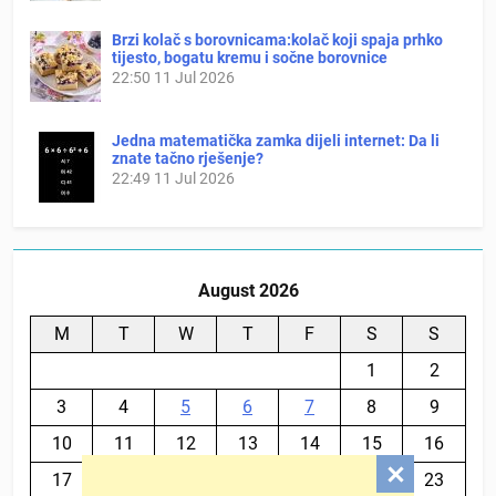
Brzi kolač s borovnicama:kolač koji spaja prhko
tijesto, bogatu kremu i sočne borovnice
22:50
11 Jul 2026
Jedna matematička zamka dijeli internet: Da li
znate tačno rješenje?
22:49
11 Jul 2026
August 2026
M
T
W
T
F
S
S
1
2
3
4
5
6
7
8
9
10
11
12
13
14
15
16
17
18
19
20
21
22
23