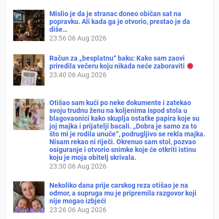
Mislio je da je stranac doneo običan sat na
popravku. Ali kada ga je otvorio, prestao je da
diše…
23:56
06 Aug 2026
Račun za „besplatnu“ baku: Kako sam zaovi
priredila večeru koju nikada neće zaboraviti
23:40
06 Aug 2026
Otišao sam kući po neke dokumente i zatekao
svoju trudnu ženu na koljenima ispod stola u
blagovaonici kako skuplja ostatke papira koje su
joj majka i prijatelji bacali. „Dobra je samo za to
što mi je rodila unuče“, podrugljivo se rekla majka.
Nisam rekao ni riječi. Okrenuo sam stol, pozvao
osiguranje i otvorio snimke koje će otkriti istinu
koju je moja obitelj skrivala.
23:30
06 Aug 2026
Nekoliko dana prije carskog reza otišao je na
odmor, a supruga mu je pripremila razgovor koji
nije mogao izbjeći
23:26
06 Aug 2026