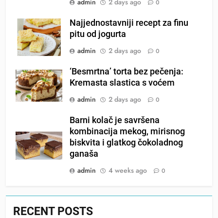
admin
2 days ago
0
Najjednostavniji recept za finu
pitu od jogurta
admin
2 days ago
0
‘Besmrtna’ torta bez pečenja:
Kremasta slastica s voćem
admin
2 days ago
0
Barni kolač je savršena
kombinacija mekog, mirisnog
biskvita i glatkog čokoladnog
ganaša
admin
4 weeks ago
0
RECENT POSTS