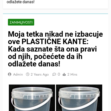
odlažete danas!
ZANIMLJIVOSTI
Moja tetka nikad ne izbacuje
ove PLASTIČNE KANTE:
Kada saznate šta ona pravi
od njih, počećete da ih
odlažete danas!
0
Admin
2 Years Ago
2 Mins