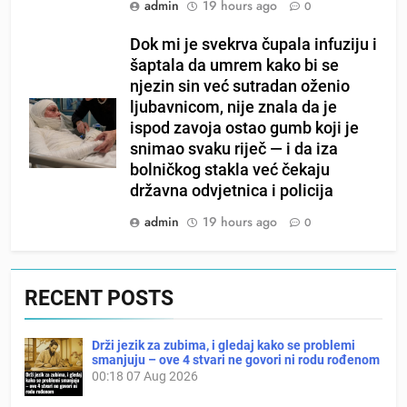
admin
19 hours ago
0
Dok mi je svekrva čupala infuziju i
šaptala da umrem kako bi se
njezin sin već sutradan oženio
ljubavnicom, nije znala da je
ispod zavoja ostao gumb koji je
snimao svaku riječ — i da iza
bolničkog stakla već čekaju
državna odvjetnica i policija
admin
19 hours ago
0
RECENT POSTS
Drži jezik za zubima, i gledaj kako se problemi
smanjuju – ove 4 stvari ne govori ni rodu rođenom
00:18
07 Aug 2026