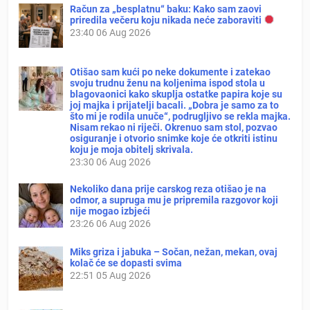
Račun za „besplatnu“ baku: Kako sam zaovi
priredila večeru koju nikada neće zaboraviti
23:40
06 Aug 2026
Otišao sam kući po neke dokumente i zatekao
svoju trudnu ženu na koljenima ispod stola u
blagovaonici kako skuplja ostatke papira koje su
joj majka i prijatelji bacali. „Dobra je samo za to
što mi je rodila unuče“, podrugljivo se rekla majka.
Nisam rekao ni riječi. Okrenuo sam stol, pozvao
osiguranje i otvorio snimke koje će otkriti istinu
koju je moja obitelj skrivala.
23:30
06 Aug 2026
Nekoliko dana prije carskog reza otišao je na
odmor, a supruga mu je pripremila razgovor koji
nije mogao izbjeći
23:26
06 Aug 2026
Miks griza i jabuka – Sočan, nežan, mekan, ovaj
kolač će se dopasti svima
22:51
05 Aug 2026