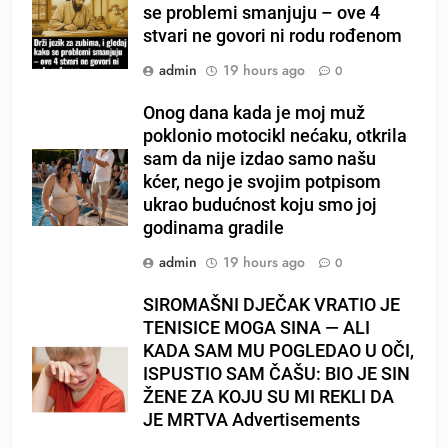
se problemi smanjuju – ove 4
stvari ne govori ni rodu rođenom
admin
19 hours ago
0
Onog dana kada je moj muž
poklonio motocikl nećaku, otkrila
sam da nije izdao samo našu
kćer, nego je svojim potpisom
ukrao budućnost koju smo joj
godinama gradile
admin
19 hours ago
0
SIROMAŠNI DJEČAK VRATIO JE
TENISICE MOGA SINA — ALI
KADA SAM MU POGLEDAO U OČI,
ISPUSTIO SAM ČAŠU: BIO JE SIN
ŽENE ZA KOJU SU MI REKLI DA
JE MRTVA Advertisements