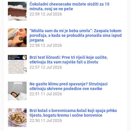
Čokoladni cheesecake možete složiti za 15
minuta, ovaj se ne peče
22:59
12 Jul 2026
“Mislila sam da mi je beba umrla”: Zaspala tokom
porođaja, a kada se probudila pronašla sina ispod
jorgana
22:58
12 Jul 2026
Brzi test ličnosti: Prve tri riječi koje uočite,
otkrivaju šta vam najviše fali u životu
22:57
12 Jul 2026
Ne gasite klimu pred spavanje? Stručnjaci
otkrivaju skrivene posledice ove navike
22:51
11 Jul 2026
Brzi kolač s borovnicama:kolač koji spaja prhko
tijesto, bogatu kremu i sočne borovnice
22:50
11 Jul 2026