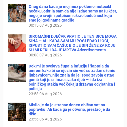
Onog dana kada je moj muž poklonio motocikl
nećaku, otkrila sam da nije izdao samo našu kćer,
nego je svojim potpisom ukrao budućnost koju
smo joj godinama gradile
00:15
07 Aug 2026
SIROMAŠNI DJEČAK VRATIO JE TENISICE MOGA
SINA — ALI KADA SAM MU POGLEDAO U OČI,
ISPUSTIO SAM ČAŠU: BIO JE SIN ŽENE ZA KOJU
SU MI REKLI DA JE MRTVA Advertisements
00:08
07 Aug 2026
Dok mi je svekrva čupala infuziju i šaptala da
umrem kako bi se njezin sin već sutradan oženio
ljubavnicom, nije znala da je ispod zavoja ostao
gumb koji je snimao svaku riječ — i da iza
bolničkog stakla već čekaju državna odvjetnica i
policija
23:58
06 Aug 2026
Mislio je da je stranac doneo običan sat na
popravku. Ali kada ga je otvorio, prestao je da
diše…
23:56
06 Aug 2026