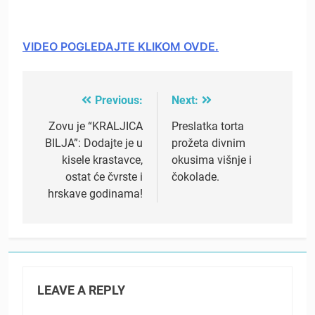
VIDEO POGLEDAJTE KLIKOM OVDE.
Previous:
Next:
Post
navigation
Zovu je “KRALJICA
Preslatka torta
BILJA”: Dodajte je u
prožeta divnim
kisele krastavce,
okusima višnje i
ostat će čvrste i
čokolade.
hrskave godinama!
LEAVE A REPLY