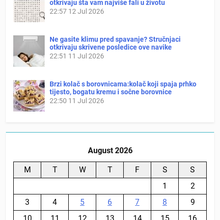
otkrivaju šta vam najviše fali u životu
22:57
12 Jul 2026
Ne gasite klimu pred spavanje? Stručnjaci
otkrivaju skrivene posledice ove navike
22:51
11 Jul 2026
Brzi kolač s borovnicama:kolač koji spaja prhko
tijesto, bogatu kremu i sočne borovnice
22:50
11 Jul 2026
August 2026
M
T
W
T
F
S
S
1
2
3
4
5
6
7
8
9
10
11
12
13
14
15
16