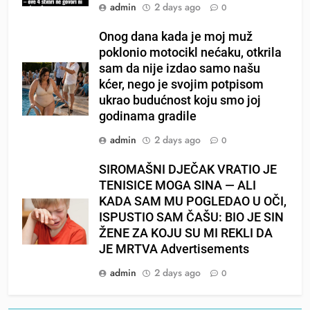
admin
2 days ago
0
Onog dana kada je moj muž
poklonio motocikl nećaku, otkrila
sam da nije izdao samo našu
kćer, nego je svojim potpisom
ukrao budućnost koju smo joj
godinama gradile
admin
2 days ago
0
SIROMAŠNI DJEČAK VRATIO JE
TENISICE MOGA SINA — ALI
KADA SAM MU POGLEDAO U OČI,
ISPUSTIO SAM ČAŠU: BIO JE SIN
ŽENE ZA KOJU SU MI REKLI DA
JE MRTVA Advertisements
admin
2 days ago
0