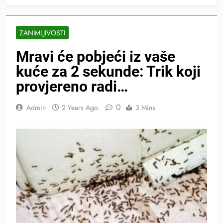
ZANIMLJIVOSTI
Mravi će pobjeći iz vaše
kuće za 2 sekunde: Trik koji
provjereno radi…
0
Admin
2 Years Ago
3 Mins