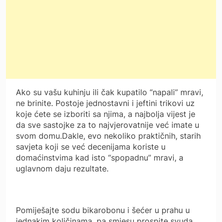
Ako su vašu kuhinju ili čak kupatilo “napali” mravi,
ne brinite. Postoje jednostavni i jeftini trikovi uz
koje ćete se izboriti sa njima, a najbolja vijest je
da sve sastojke za to najvjerovatnije već imate u
svom domu.Dakle, evo nekoliko praktičnih, starih
savjeta koji se već decenijama koriste u
domaćinstvima kad isto “spopadnu” mravi, a
uglavnom daju rezultate.
Pomiješajte sodu bikarobonu i šećer u prahu u
jednakim količinama, pa smjesu prospite svuda