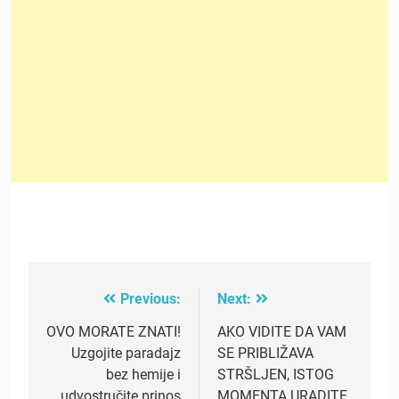
Previous:
Next:
Post
navigation
OVO MORATE ZNATI!
AKO VIDITE DA VAM
Uzgojite paradajz
SE PRIBLIŽAVA
bez hemije i
STRŠLJEN, ISTOG
udvostručite prinos
MOMENTA URADITE