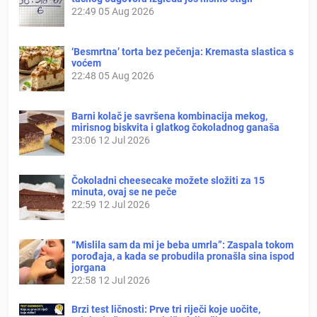
22:49
05 Aug 2026
‘Besmrtna’ torta bez pečenja: Kremasta slastica s
voćem
22:48
05 Aug 2026
Barni kolač je savršena kombinacija mekog,
mirisnog biskvita i glatkog čokoladnog ganaša
23:06
12 Jul 2026
Čokoladni cheesecake možete složiti za 15
minuta, ovaj se ne peče
22:59
12 Jul 2026
“Mislila sam da mi je beba umrla”: Zaspala tokom
porođaja, a kada se probudila pronašla sina ispod
jorgana
22:58
12 Jul 2026
Brzi test ličnosti: Prve tri riječi koje uočite,