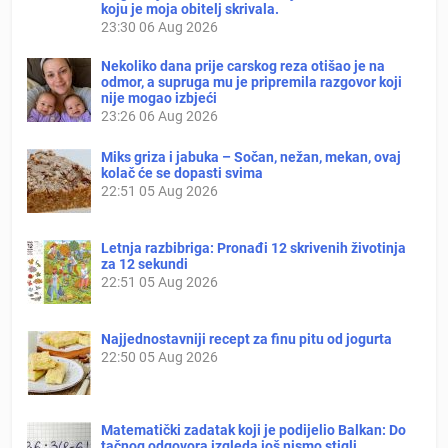
koju je moja obitelj skrivala.
23:30
06 Aug 2026
Nekoliko dana prije carskog reza otišao je na
odmor, a supruga mu je pripremila razgovor koji
nije mogao izbjeći
23:26
06 Aug 2026
Miks griza i jabuka – Sočan, nežan, mekan, ovaj
kolač će se dopasti svima
22:51
05 Aug 2026
Letnja razbibriga: Pronađi 12 skrivenih životinja
za 12 sekundi
22:51
05 Aug 2026
Najjednostavniji recept za finu pitu od jogurta
22:50
05 Aug 2026
Matematički zadatak koji je podijelio Balkan: Do
tačnog odgovora izgleda još nismo stigli