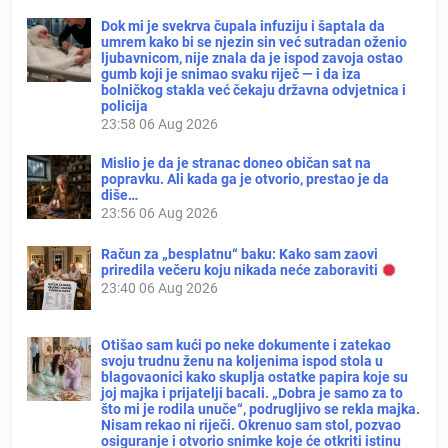
Dok mi je svekrva čupala infuziju i šaptala da
umrem kako bi se njezin sin već sutradan oženio
ljubavnicom, nije znala da je ispod zavoja ostao
gumb koji je snimao svaku riječ — i da iza
bolničkog stakla već čekaju državna odvjetnica i
policija
23:58
06 Aug 2026
Mislio je da je stranac doneo običan sat na
popravku. Ali kada ga je otvorio, prestao je da
diše…
23:56
06 Aug 2026
Račun za „besplatnu“ baku: Kako sam zaovi
priredila večeru koju nikada neće zaboraviti
23:40
06 Aug 2026
Otišao sam kući po neke dokumente i zatekao
svoju trudnu ženu na koljenima ispod stola u
blagovaonici kako skuplja ostatke papira koje su
joj majka i prijatelji bacali. „Dobra je samo za to
što mi je rodila unuče“, podrugljivo se rekla majka.
Nisam rekao ni riječi. Okrenuo sam stol, pozvao
osiguranje i otvorio snimke koje će otkriti istinu