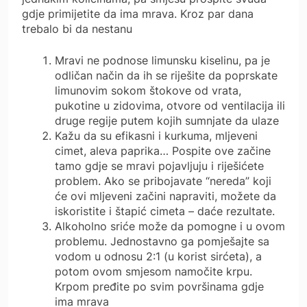
gdje primijetite da ima mrava. Kroz par dana
trebalo bi da nestanu
Mravi ne podnose limunsku kiselinu, pa je
odličan način da ih se riješite da poprskate
limunovim sokom štokove od vrata,
pukotine u zidovima, otvore od ventilacija ili
druge regije putem kojih sumnjate da ulaze
Kažu da su efikasni i kurkuma, mljeveni
cimet, aleva paprika… Pospite ove začine
tamo gdje se mravi pojavljuju i riješićete
problem. Ako se pribojavate “nereda” koji
će ovi mljeveni začini napraviti, možete da
iskoristite i štapić cimeta – daće rezultate.
Alkoholno sriće može da pomogne i u ovom
problemu. Jednostavno ga pomješajte sa
vodom u odnosu 2:1 (u korist sirćeta), a
potom ovom smjesom namočite krpu.
Krpom pređite po svim površinama gdje
ima mrava