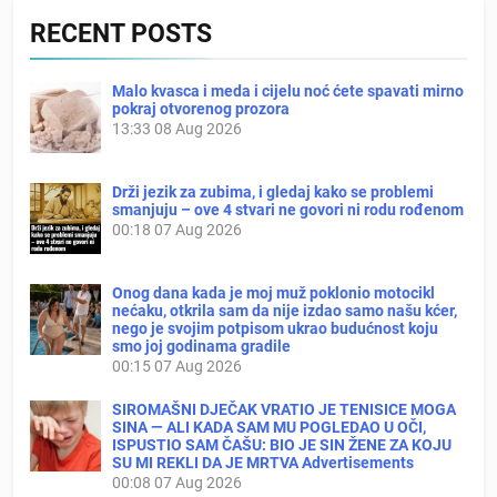
RECENT POSTS
Malo kvasca i meda i cijelu noć ćete spavati mirno
pokraj otvorenog prozora
13:33
08 Aug 2026
Drži jezik za zubima, i gledaj kako se problemi
smanjuju – ove 4 stvari ne govori ni rodu rođenom
00:18
07 Aug 2026
Onog dana kada je moj muž poklonio motocikl
nećaku, otkrila sam da nije izdao samo našu kćer,
nego je svojim potpisom ukrao budućnost koju
smo joj godinama gradile
00:15
07 Aug 2026
SIROMAŠNI DJEČAK VRATIO JE TENISICE MOGA
SINA — ALI KADA SAM MU POGLEDAO U OČI,
ISPUSTIO SAM ČAŠU: BIO JE SIN ŽENE ZA KOJU
SU MI REKLI DA JE MRTVA Advertisements
00:08
07 Aug 2026