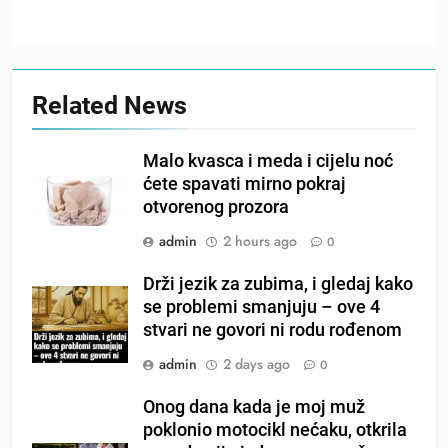
Related News
Malo kvasca i meda i cijelu noć
ćete spavati mirno pokraj
otvorenog prozora
admin
2 hours ago
0
Drži jezik za zubima, i gledaj kako
se problemi smanjuju – ove 4
stvari ne govori ni rodu rođenom
admin
2 days ago
0
Onog dana kada je moj muž
poklonio motocikl nećaku, otkrila