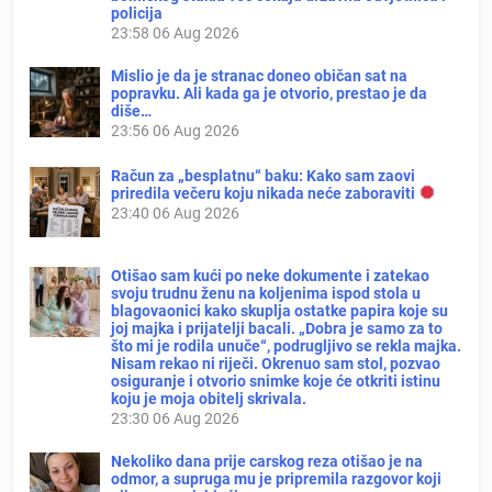
policija
23:58
06 Aug 2026
Mislio je da je stranac doneo običan sat na
popravku. Ali kada ga je otvorio, prestao je da
diše…
23:56
06 Aug 2026
Račun za „besplatnu“ baku: Kako sam zaovi
priredila večeru koju nikada neće zaboraviti
23:40
06 Aug 2026
Otišao sam kući po neke dokumente i zatekao
svoju trudnu ženu na koljenima ispod stola u
blagovaonici kako skuplja ostatke papira koje su
joj majka i prijatelji bacali. „Dobra je samo za to
što mi je rodila unuče“, podrugljivo se rekla majka.
Nisam rekao ni riječi. Okrenuo sam stol, pozvao
osiguranje i otvorio snimke koje će otkriti istinu
koju je moja obitelj skrivala.
23:30
06 Aug 2026
Nekoliko dana prije carskog reza otišao je na
odmor, a supruga mu je pripremila razgovor koji