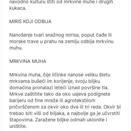
navodno kulturu štiti od mrkvine muhe i drugih
kukaca.
MIRIS KOJI ODBIJA
Nanošenje tvari snažnog mirisa, poput čađe ili
morske trave u prahu na zemlju odbija mrkvinu
muhu.
MRKVINA MUHA
Mrkvina muha, čije ličinke nanose veliku štetu
mrkvama bušeći im korijenje, svoju biljku
domaćina pronalazi leteći iznad površine tla.
Mrkve zaštitite tako da oko usjeva podignete
barijeru od fine mreže ili agrotekstilom
pričvrščenom za okvir oko dva ili tri reda. Okvir bi
trebao biti viši od biljaka, a najbolje ga je učvrstiti
štapovima. Zaražene biljke odmah uklonite i
uništite.