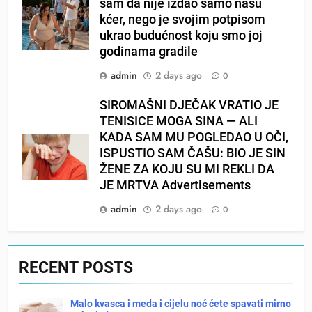
sam da nije izdao samo našu
kćer, nego je svojim potpisom
ukrao budućnost koju smo joj
godinama gradile
admin
2 days ago
0
SIROMAŠNI DJEČAK VRATIO JE
TENISICE MOGA SINA — ALI
KADA SAM MU POGLEDAO U OČI,
ISPUSTIO SAM ČAŠU: BIO JE SIN
ŽENE ZA KOJU SU MI REKLI DA
JE MRTVA Advertisements
admin
2 days ago
0
RECENT POSTS
Malo kvasca i meda i cijelu noć ćete spavati mirno