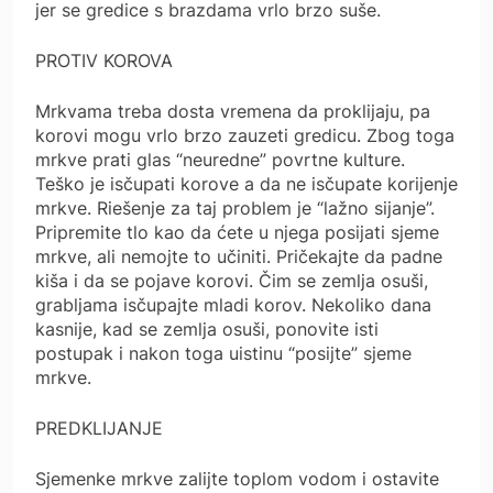
jer se gredice s brazdama vrlo brzo suše.
PROTIV KOROVA
Mrkvama treba dosta vremena da proklijaju, pa
korovi mogu vrlo brzo zauzeti gredicu. Zbog toga
mrkve prati glas “neuredne” povrtne kulture.
Teško je isčupati korove a da ne isčupate korijenje
mrkve. Riešenje za taj problem je “lažno sijanje”.
Pripremite tlo kao da ćete u njega posijati sjeme
mrkve, ali nemojte to učiniti. Pričekajte da padne
kiša i da se pojave korovi. Čim se zemlja osuši,
grabljama isčupajte mladi korov. Nekoliko dana
kasnije, kad se zemlja osuši, ponovite isti
postupak i nakon toga uistinu “posijte” sjeme
mrkve.
PREDKLIJANJE
Sjemenke mrkve zalijte toplom vodom i ostavite