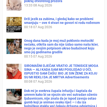
pokraj otvorenog prozora
13:33
08 Aug 2026
Drži jezik za zubima, i gledaj kako se problemi
smanjuju – ove 4 stvari ne govori ni rodu rođenom
00:18
07 Aug 2026
Onog dana kada je moj muž poklonio motocikl
nećaku, otkrila sam da nije izdao samo našu kćer,
nego je svojim potpisom ukrao budućnost koju
smo joj godinama gradile
00:15
07 Aug 2026
SIROMAŠNI DJEČAK VRATIO JE TENISICE MOGA
SINA — ALI KADA SAM MU POGLEDAO U OČI,
ISPUSTIO SAM ČAŠU: BIO JE SIN ŽENE ZA KOJU
SU MI REKLI DA JE MRTVA Advertisements
00:08
07 Aug 2026
Dok mi je svekrva čupala infuziju i šaptala da
umrem kako bi se njezin sin već sutradan oženio
ljubavnicom, nije znala da je ispod zavoja ostao
gumb koji je snimao svaku riječ — i da iza
bolničkog stakla već čekaju državna odvjetnica i