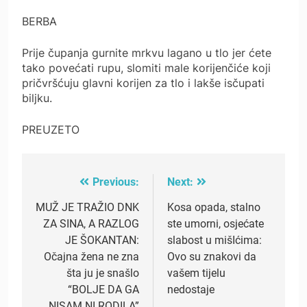
BERBA
Prije čupanja gurnite mrkvu lagano u tlo jer ćete
tako povećati rupu, slomiti male korijenčiće koji
pričvršćuju glavni korijen za tlo i lakše isčupati
biljku.
PREUZETO
Previous:
Next:
Post
navigation
MUŽ JE TRAŽIO DNK
Kosa opada, stalno
ZA SINA, A RAZLOG
ste umorni, osjećate
JE ŠOKANTAN:
slabost u mišIćima:
Očajna žena ne zna
Ovo su znakovi da
šta ju je snašlo
vašem tijelu
“BOLJE DA GA
nedostaje
NISAM NI RODILA”