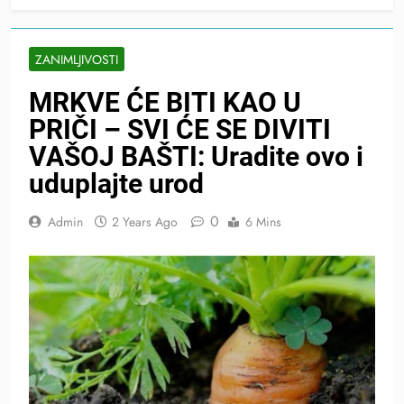
ZANIMLJIVOSTI
MRKVE ĆE BITI KAO U
PRIČI – SVI ĆE SE DIVITI
VAŠOJ BAŠTI: Uradite ovo i
uduplajte urod
0
Admin
2 Years Ago
6 Mins