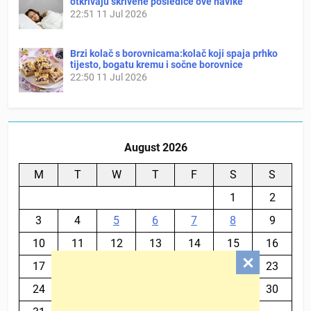
otkrivaju skrivene posledice ove navike
22:51
11 Jul 2026
Brzi kolač s borovnicama:kolač koji spaja prhko
tijesto, bogatu kremu i sočne borovnice
22:50
11 Jul 2026
August 2026
M
T
W
T
F
S
S
1
2
3
4
5
6
7
8
9
10
11
12
13
14
15
16
17
18
19
20
21
22
23
24
25
26
27
28
29
30