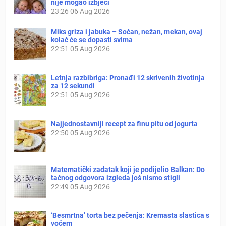
nije mogao izbjeći
23:26
06 Aug 2026
Miks griza i jabuka – Sočan, nežan, mekan, ovaj
kolač će se dopasti svima
22:51
05 Aug 2026
Letnja razbibriga: Pronađi 12 skrivenih životinja
za 12 sekundi
22:51
05 Aug 2026
Najjednostavniji recept za finu pitu od jogurta
22:50
05 Aug 2026
Matematički zadatak koji je podijelio Balkan: Do
tačnog odgovora izgleda još nismo stigli
22:49
05 Aug 2026
‘Besmrtna’ torta bez pečenja: Kremasta slastica s
voćem