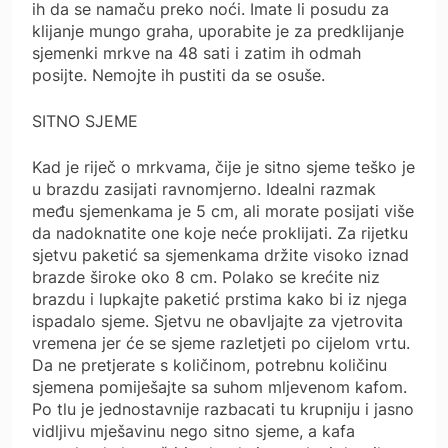
ih da se namaču preko noći. Imate li posudu za
klijanje mungo graha, uporabite je za predklijanje
sjemenki mrkve na 48 sati i zatim ih odmah
posijte. Nemojte ih pustiti da se osuše.
SITNO SJEME
Kad je riječ o mrkvama, čije je sitno sjeme teško je
u brazdu zasijati ravnomjerno. Idealni razmak
među sjemenkama je 5 cm, ali morate posijati više
da nadoknatite one koje neće proklijati. Za rijetku
sjetvu paketić sa sjemenkama držite visoko iznad
brazde široke oko 8 cm. Polako se krećite niz
brazdu i lupkajte paketić prstima kako bi iz njega
ispadalo sjeme. Sjetvu ne obavljajte za vjetrovita
vremena jer će se sjeme razletjeti po cijelom vrtu.
Da ne pretjerate s količinom, potrebnu količinu
sjemena pomiješajte sa suhom mljevenom kafom.
Po tlu je jednostavnije razbacati tu krupniju i jasno
vidljivu mješavinu nego sitno sjeme, a kafa