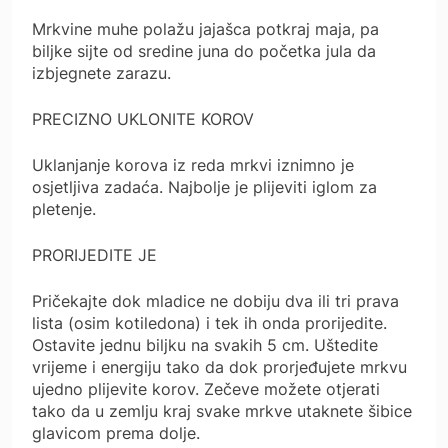
Mrkvine muhe polažu jajašca potkraj maja, pa
biljke sijte od sredine juna do početka jula da
izbjegnete zarazu.
PRECIZNO UKLONITE KOROV
Uklanjanje korova iz reda mrkvi iznimno je
osjetljiva zadaća. Najbolje je plijeviti iglom za
pletenje.
PRORIJEDITE JE
Pričekajte dok mladice ne dobiju dva ili tri prava
lista (osim kotiledona) i tek ih onda prorijedite.
Ostavite jednu biljku na svakih 5 cm. Uštedite
vrijeme i energiju tako da dok prorjeđujete mrkvu
ujedno plijevite korov. Zečeve možete otjerati
tako da u zemlju kraj svake mrkve utaknete šibice
glavicom prema dolje.