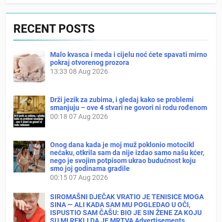
RECENT POSTS
Malo kvasca i meda i cijelu noć ćete spavati mirno
pokraj otvorenog prozora
13:33
08 Aug 2026
Drži jezik za zubima, i gledaj kako se problemi
smanjuju – ove 4 stvari ne govori ni rodu rođenom
00:18
07 Aug 2026
Onog dana kada je moj muž poklonio motocikl
nećaku, otkrila sam da nije izdao samo našu kćer,
nego je svojim potpisom ukrao budućnost koju
smo joj godinama gradile
00:15
07 Aug 2026
SIROMAŠNI DJEČAK VRATIO JE TENISICE MOGA
SINA — ALI KADA SAM MU POGLEDAO U OČI,
ISPUSTIO SAM ČAŠU: BIO JE SIN ŽENE ZA KOJU
SU MI REKLI DA JE MRTVA Advertisements