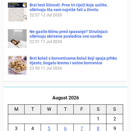
Brzi test ličnosti: Prve tri riječi koje uočite,
otkrivaju šta vam najviše fali u životu
22:57
12 Jul 2026
Ne gasite klimu pred spavanje? Stručnjaci
otkrivaju skrivene posledice ove navike
22:51
11 Jul 2026
Brzi kolač s borovnicama:kolač koji spaja prhko
tijesto, bogatu kremu i sočne borovnice
22:50
11 Jul 2026
August 2026
M
T
W
T
F
S
S
1
2
3
4
5
6
7
8
9