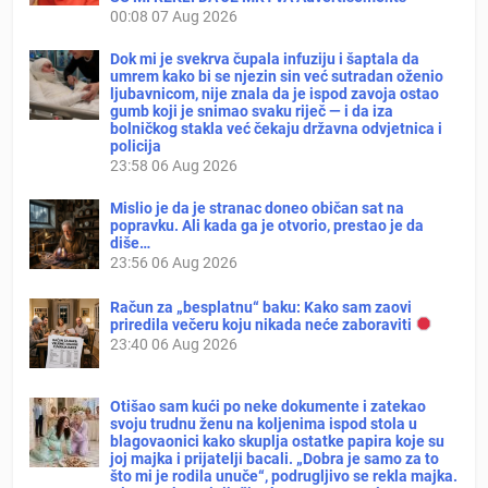
00:08
07 Aug 2026
Dok mi je svekrva čupala infuziju i šaptala da
umrem kako bi se njezin sin već sutradan oženio
ljubavnicom, nije znala da je ispod zavoja ostao
gumb koji je snimao svaku riječ — i da iza
bolničkog stakla već čekaju državna odvjetnica i
policija
23:58
06 Aug 2026
Mislio je da je stranac doneo običan sat na
popravku. Ali kada ga je otvorio, prestao je da
diše…
23:56
06 Aug 2026
Račun za „besplatnu“ baku: Kako sam zaovi
priredila večeru koju nikada neće zaboraviti
23:40
06 Aug 2026
Otišao sam kući po neke dokumente i zatekao
svoju trudnu ženu na koljenima ispod stola u
blagovaonici kako skuplja ostatke papira koje su
joj majka i prijatelji bacali. „Dobra je samo za to
što mi je rodila unuče“, podrugljivo se rekla majka.