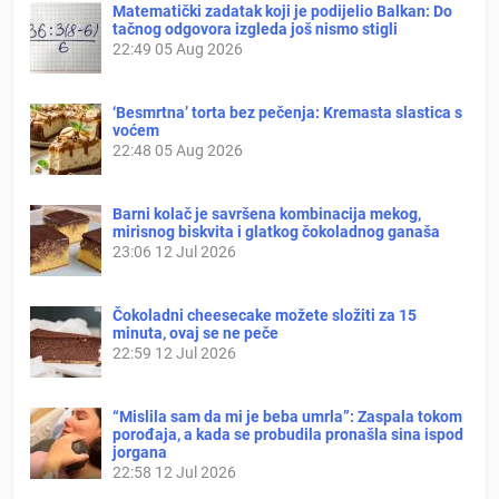
Matematički zadatak koji je podijelio Balkan: Do
tačnog odgovora izgleda još nismo stigli
22:49
05 Aug 2026
‘Besmrtna’ torta bez pečenja: Kremasta slastica s
voćem
22:48
05 Aug 2026
Barni kolač je savršena kombinacija mekog,
mirisnog biskvita i glatkog čokoladnog ganaša
23:06
12 Jul 2026
Čokoladni cheesecake možete složiti za 15
minuta, ovaj se ne peče
22:59
12 Jul 2026
“Mislila sam da mi je beba umrla”: Zaspala tokom
porođaja, a kada se probudila pronašla sina ispod
jorgana
22:58
12 Jul 2026