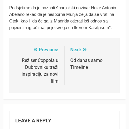
Podsjetimo da je poznati španjolski novinar Hoze Antonio
Abelano rekao da je nesporna Munja želja da se vrati na
Otok, kao i “da će ga iz Madrida otjerati loš odnos sa
pojedinim igračima, prije svega sa Ikerom Kasiljasom”.
Previous:
Next:
Post
navigation
Režiser Coppola u
Od danas samo
Dubrovniku traži
Timeline
inspiraciju za novi
film
LEAVE A REPLY