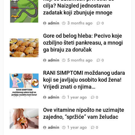
cilja? Naizgled jednostavan
zadatak koji zbunjuje mnoge
admin
3 months ago
0
Gore od belog hleba: Pecivo koje
ozbiljno šteti pankreasu, a mnogi
ga biraju za doručak
admin
5 months ago
0
RANI SIMPTOMI moždanog udara
koji se javljaju osobito kod žena!
Vrijedi znati o njima…
admin
1 year ago
0
Ove vitamine nipošto ne uzimajte
zajedno, “spržiće” vam želudac
admin
1 year ago
0