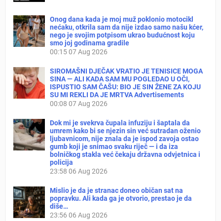
Onog dana kada je moj muž poklonio motocikl
nećaku, otkrila sam da nije izdao samo našu kćer,
nego je svojim potpisom ukrao budućnost koju
smo joj godinama gradile
00:15
07 Aug 2026
SIROMAŠNI DJEČAK VRATIO JE TENISICE MOGA
SINA — ALI KADA SAM MU POGLEDAO U OČI,
ISPUSTIO SAM ČAŠU: BIO JE SIN ŽENE ZA KOJU
SU MI REKLI DA JE MRTVA Advertisements
00:08
07 Aug 2026
Dok mi je svekrva čupala infuziju i šaptala da
umrem kako bi se njezin sin već sutradan oženio
ljubavnicom, nije znala da je ispod zavoja ostao
gumb koji je snimao svaku riječ — i da iza
bolničkog stakla već čekaju državna odvjetnica i
policija
23:58
06 Aug 2026
Mislio je da je stranac doneo običan sat na
popravku. Ali kada ga je otvorio, prestao je da
diše…
23:56
06 Aug 2026