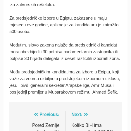
iza zatvorskih rešetaka.
Za predsjedničke izbore u Egiptu, zakazane u maju
mjesecu ove godine, aplikacije za kandidaturu je zatražilo
500 osoba.
Međutim, slovo zakona nalaže da predsjednički kandidat
mora obezbijediti 30 potpisa parlamentarnih zastupnika ili
potpise 30 hiljada delegata iz deset različitih izbornih zona.
Među predsjedničkim kandidatima za izbore u Egiptu, koji
važe za veoma ozbiljne u predstojećem izbornom ciklusu,
jesu i bivši generalni sekretar Arapske lige, Amr Musa i
posljednji premijer u Mubarakovom režimu, Ahmed Šefik.
Previous:
Next:
Post
navigation
Pored Zemlje
Koliko BiH ima