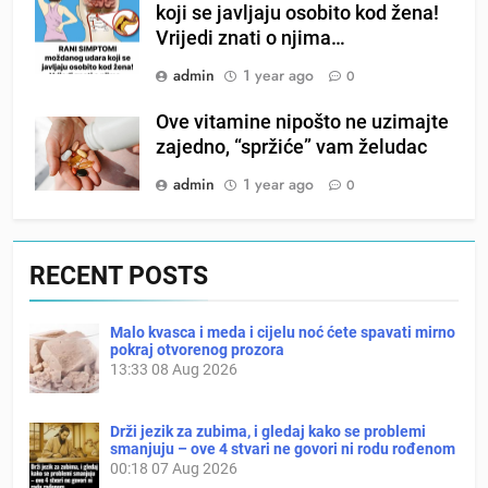
koji se javljaju osobito kod žena!
Vrijedi znati o njima…
admin
1 year ago
0
Ove vitamine nipošto ne uzimajte
zajedno, “spržiće” vam želudac
admin
1 year ago
0
RECENT POSTS
Malo kvasca i meda i cijelu noć ćete spavati mirno
pokraj otvorenog prozora
13:33
08 Aug 2026
Drži jezik za zubima, i gledaj kako se problemi
smanjuju – ove 4 stvari ne govori ni rodu rođenom
00:18
07 Aug 2026