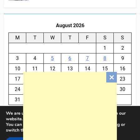
August 2026
M
T
W
T
F
S
S
1
2
3
4
5
6
7
8
9
10
11
12
13
14
15
16
17
18
19
20
21
22
23
24
25
26
27
28
29
30
31
We are using cookies to give you the best experience on our
« Jul
website.
You can find out more about which cookies we are using or
switch them off in
settings
.