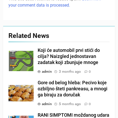
your comment data is processed.
Related News
Koji će automobil prvi stići do
cilja? Naizgled jednostavan
zadatak koji zbunjuje mnoge
admin
3 months ago
0
Gore od belog hleba: Pecivo koje
ozbiljno šteti pankreasu, a mnogi
ga biraju za doručak
admin
5 months ago
0
RANI SIMPTOMI moždanog udara