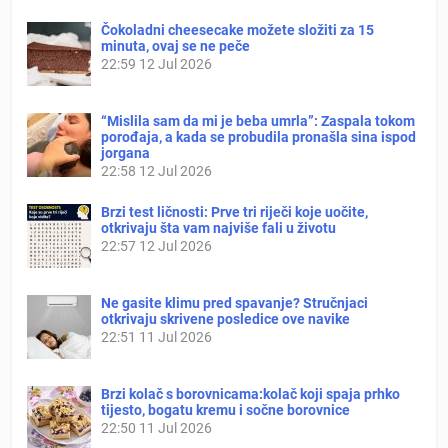
Čokoladni cheesecake možete složiti za 15
minuta, ovaj se ne peče
22:59
12 Jul 2026
“Mislila sam da mi je beba umrla”: Zaspala tokom
porođaja, a kada se probudila pronašla sina ispod
jorgana
22:58
12 Jul 2026
Brzi test ličnosti: Prve tri riječi koje uočite,
otkrivaju šta vam najviše fali u životu
22:57
12 Jul 2026
Ne gasite klimu pred spavanje? Stručnjaci
otkrivaju skrivene posledice ove navike
22:51
11 Jul 2026
Brzi kolač s borovnicama:kolač koji spaja prhko
tijesto, bogatu kremu i sočne borovnice
22:50
11 Jul 2026