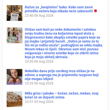
Račun za „besplatnu“ baku: Kako sam zaovi
priredila večeru koju nikada neće zaboraviti
23:40
06 Aug 2026
Otišao sam kući po neke dokumente i zatekao
svoju trudnu ženu na koljenima ispod stola u
blagovaonici kako skuplja ostatke papira koje su
joj majka i prijatelji bacali. „Dobra je samo za to
što mi je rodila unuče“, podrugljivo se rekla majka.
Nisam rekao ni riječi. Okrenuo sam stol, pozvao
osiguranje i otvorio snimke koje će otkriti istinu
koju je moja obitelj skrivala.
23:30
06 Aug 2026
Nekoliko dana prije carskog reza otišao je na
odmor, a supruga mu je pripremila razgovor koji
nije mogao izbjeći
23:26
06 Aug 2026
Miks griza i jabuka – Sočan, nežan, mekan, ovaj
kolač će se dopasti svima
22:51
05 Aug 2026