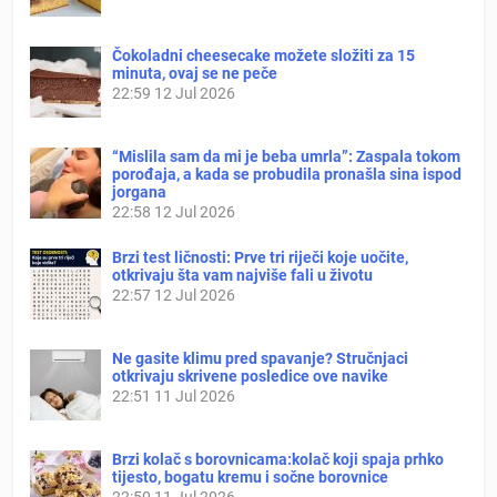
Čokoladni cheesecake možete složiti za 15
minuta, ovaj se ne peče
22:59
12 Jul 2026
“Mislila sam da mi je beba umrla”: Zaspala tokom
porođaja, a kada se probudila pronašla sina ispod
jorgana
22:58
12 Jul 2026
Brzi test ličnosti: Prve tri riječi koje uočite,
otkrivaju šta vam najviše fali u životu
22:57
12 Jul 2026
Ne gasite klimu pred spavanje? Stručnjaci
otkrivaju skrivene posledice ove navike
22:51
11 Jul 2026
Brzi kolač s borovnicama:kolač koji spaja prhko
tijesto, bogatu kremu i sočne borovnice
22:50
11 Jul 2026