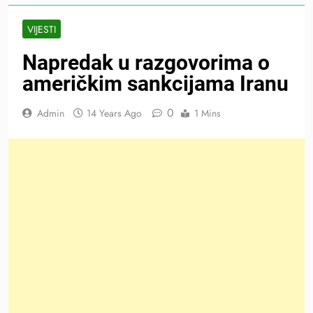
VIJESTI
Napredak u razgovorima o
američkim sankcijama Iranu
0
Admin
14 Years Ago
1 Mins