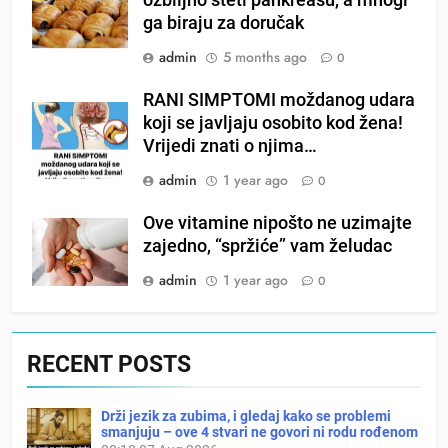
ga biraju za doručak
admin
5 months ago
0
RANI SIMPTOMI moždanog udara
koji se javljaju osobito kod žena!
Vrijedi znati o njima…
admin
1 year ago
0
Ove vitamine nipošto ne uzimajte
zajedno, “spržiće” vam želudac
admin
1 year ago
0
RECENT POSTS
Drži jezik za zubima, i gledaj kako se problemi
smanjuju – ove 4 stvari ne govori ni rodu rođenom