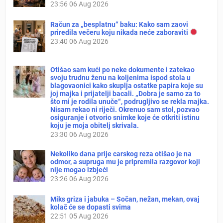
23:56
06 Aug 2026
Račun za „besplatnu“ baku: Kako sam zaovi
priredila večeru koju nikada neće zaboraviti
23:40
06 Aug 2026
Otišao sam kući po neke dokumente i zatekao
svoju trudnu ženu na koljenima ispod stola u
blagovaonici kako skuplja ostatke papira koje su
joj majka i prijatelji bacali. „Dobra je samo za to
što mi je rodila unuče“, podrugljivo se rekla majka.
Nisam rekao ni riječi. Okrenuo sam stol, pozvao
osiguranje i otvorio snimke koje će otkriti istinu
koju je moja obitelj skrivala.
23:30
06 Aug 2026
Nekoliko dana prije carskog reza otišao je na
odmor, a supruga mu je pripremila razgovor koji
nije mogao izbjeći
23:26
06 Aug 2026
Miks griza i jabuka – Sočan, nežan, mekan, ovaj
kolač će se dopasti svima
22:51
05 Aug 2026