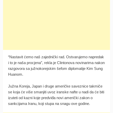
“Nastavit ćemo naš zajednički rad. Ostvarujemo napredak
i to je naša procjena”, rekla je Clintonova novinarima nakon
razgovora sa južnokorejskim šefom diplomatije Kim Sung
Huanom.
Južna Koreja, Japan i druge američke saveznice takmiče
se koja će više smanjiti uvoz iranske nafte u nadi da će biti
izuteti od kazni koje predviđa novi američki zakon o
sankcijama Iranu, koji stupa na snagu ove godine.