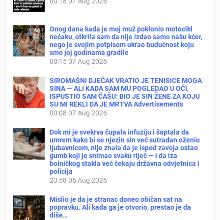
00:18
07 Aug 2026
Onog dana kada je moj muž poklonio motocikl
nećaku, otkrila sam da nije izdao samo našu kćer,
nego je svojim potpisom ukrao budućnost koju
smo joj godinama gradile
00:15
07 Aug 2026
SIROMAŠNI DJEČAK VRATIO JE TENISICE MOGA
SINA — ALI KADA SAM MU POGLEDAO U OČI,
ISPUSTIO SAM ČAŠU: BIO JE SIN ŽENE ZA KOJU
SU MI REKLI DA JE MRTVA Advertisements
00:08
07 Aug 2026
Dok mi je svekrva čupala infuziju i šaptala da
umrem kako bi se njezin sin već sutradan oženio
ljubavnicom, nije znala da je ispod zavoja ostao
gumb koji je snimao svaku riječ — i da iza
bolničkog stakla već čekaju državna odvjetnica i
policija
23:58
06 Aug 2026
Mislio je da je stranac doneo običan sat na
popravku. Ali kada ga je otvorio, prestao je da
diše…