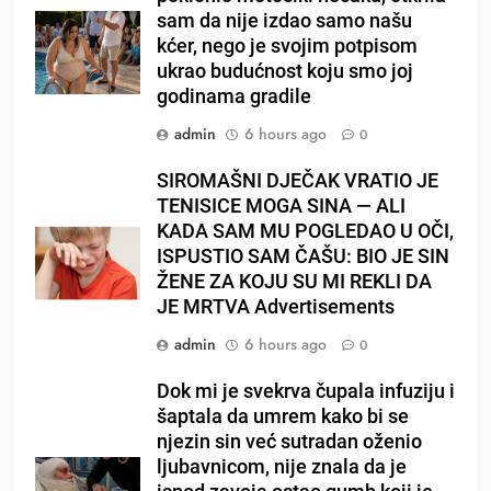
sam da nije izdao samo našu
kćer, nego je svojim potpisom
ukrao budućnost koju smo joj
godinama gradile
admin
6 hours ago
0
SIROMAŠNI DJEČAK VRATIO JE
TENISICE MOGA SINA — ALI
KADA SAM MU POGLEDAO U OČI,
ISPUSTIO SAM ČAŠU: BIO JE SIN
ŽENE ZA KOJU SU MI REKLI DA
JE MRTVA Advertisements
admin
6 hours ago
0
Dok mi je svekrva čupala infuziju i
šaptala da umrem kako bi se
njezin sin već sutradan oženio
ljubavnicom, nije znala da je