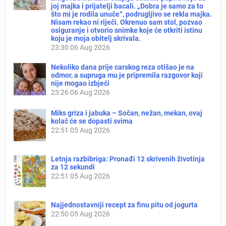
joj majka i prijatelji bacali. „Dobra je samo za to
što mi je rodila unuče“, podrugljivo se rekla majka.
Nisam rekao ni riječi. Okrenuo sam stol, pozvao
osiguranje i otvorio snimke koje će otkriti istinu
koju je moja obitelj skrivala.
23:30
06 Aug 2026
Nekoliko dana prije carskog reza otišao je na
odmor, a supruga mu je pripremila razgovor koji
nije mogao izbjeći
23:26
06 Aug 2026
Miks griza i jabuka – Sočan, nežan, mekan, ovaj
kolač će se dopasti svima
22:51
05 Aug 2026
Letnja razbibriga: Pronađi 12 skrivenih životinja
za 12 sekundi
22:51
05 Aug 2026
Najjednostavniji recept za finu pitu od jogurta
22:50
05 Aug 2026