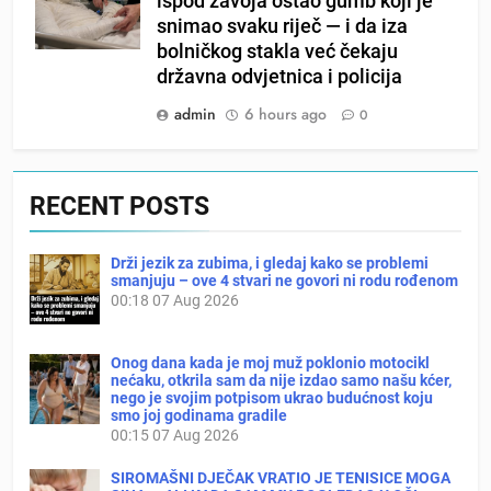
ispod zavoja ostao gumb koji je
snimao svaku riječ — i da iza
bolničkog stakla već čekaju
državna odvjetnica i policija
admin
6 hours ago
0
RECENT POSTS
Drži jezik za zubima, i gledaj kako se problemi
smanjuju – ove 4 stvari ne govori ni rodu rođenom
00:18
07 Aug 2026
Onog dana kada je moj muž poklonio motocikl
nećaku, otkrila sam da nije izdao samo našu kćer,
nego je svojim potpisom ukrao budućnost koju
smo joj godinama gradile
00:15
07 Aug 2026
SIROMAŠNI DJEČAK VRATIO JE TENISICE MOGA