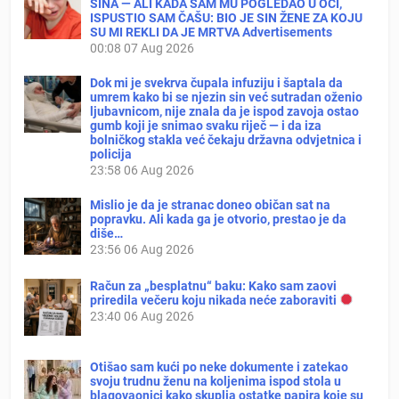
SINA — ALI KADA SAM MU POGLEDAO U OČI,
ISPUSTIO SAM ČAŠU: BIO JE SIN ŽENE ZA KOJU
SU MI REKLI DA JE MRTVA Advertisements
00:08
07 Aug 2026
Dok mi je svekrva čupala infuziju i šaptala da
umrem kako bi se njezin sin već sutradan oženio
ljubavnicom, nije znala da je ispod zavoja ostao
gumb koji je snimao svaku riječ — i da iza
bolničkog stakla već čekaju državna odvjetnica i
policija
23:58
06 Aug 2026
Mislio je da je stranac doneo običan sat na
popravku. Ali kada ga je otvorio, prestao je da
diše…
23:56
06 Aug 2026
Račun za „besplatnu“ baku: Kako sam zaovi
priredila večeru koju nikada neće zaboraviti
23:40
06 Aug 2026
Otišao sam kući po neke dokumente i zatekao
svoju trudnu ženu na koljenima ispod stola u
blagovaonici kako skuplja ostatke papira koje su