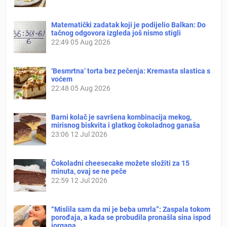
Matematički zadatak koji je podijelio Balkan: Do
tačnog odgovora izgleda još nismo stigli
22:49
05 Aug 2026
‘Besmrtna’ torta bez pečenja: Kremasta slastica s
voćem
22:48
05 Aug 2026
Barni kolač je savršena kombinacija mekog,
mirisnog biskvita i glatkog čokoladnog ganaša
23:06
12 Jul 2026
Čokoladni cheesecake možete složiti za 15
minuta, ovaj se ne peče
22:59
12 Jul 2026
“Mislila sam da mi je beba umrla”: Zaspala tokom
porođaja, a kada se probudila pronašla sina ispod
jorgana