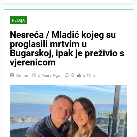
REGIJA
Nesreća / Mladić kojeg su
proglasili mrtvim u
Bugarskoj, ipak je preživio s
vjerenicom
0
Admin
5 Years Ago
2 Mins