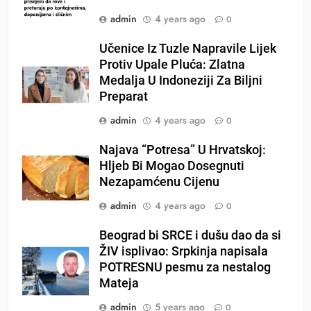
admin
4 years ago
0
Učenice Iz Tuzle Napravile Lijek
Protiv Upale Pluća: Zlatna
Medalja U Indoneziji Za Biljni
Preparat
admin
4 years ago
0
Najava “Potresa” U Hrvatskoj:
Hljeb Bi Mogao Dosegnuti
Nezapamćenu Cijenu
admin
4 years ago
0
Beograd bi SRCE i dušu dao da si
ŽIV isplivao: Srpkinja napisala
POTRESNU pesmu za nestalog
Mateja
admin
5 years ago
0