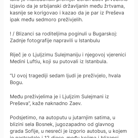
izjavio da je srbijanski državljanin među žrtvama,
kasnije se korigovao i kazao da je par iz Preševa
ipak među sedmoro preživjelih.
! / Blizanci sa roditeljima poginuli u Bugarskoj:
Zadnje fotografije napravili u Istanbulu
Riječ je o Ljuljzimu Sulejmaniju i njegovoj vjerenici
Medini Luftiu, koji su putovali iz Istanbula.
“U ovoj tragediji sedam ljudi je preživjelo, hvala
Bogu.
Među preživjelima je i Ljuljzim Sulejmani iz
Preševa”, kaže naknadno Zaev.
Podsjetimo, na autoputu u jutarnjim satima, u
blizini sela Bosnek, jugozapadno od glavnog
grada Sofije, u nesreći je izgorio autobus, u kojem
je nastradalo i 12 djece, među kojima i blizanci.