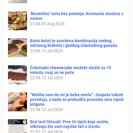
‘Besmrtna’ torta bez pečenja: Kremasta slastica s
voćem
22:48
05 Aug 2026
Barni kolač je savršena kombinacija mekog,
mirisnog biskvita i glatkog čokoladnog ganaša
23:06
12 Jul 2026
Čokoladni cheesecake možete složiti za 15
minuta, ovaj se ne peče
22:59
12 Jul 2026
“Mislila sam da mi je beba umrla”: Zaspala tokom
porođaja, a kada se probudila pronašla sina ispod
jorgana
22:58
12 Jul 2026
Brzi test ličnosti: Prve tri riječi koje uočite,
otkrivaju šta vam najviše fali u životu
22:57
12 Jul 2026