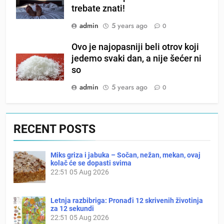
trebate znati!
admin
5 years ago
0
Ovo je najopasniji beli otrov koji
jedemo svaki dan, a nije šećer ni
so
admin
5 years ago
0
RECENT POSTS
Miks griza i jabuka – Sočan, nežan, mekan, ovaj
kolač će se dopasti svima
22:51
05 Aug 2026
Letnja razbibriga: Pronađi 12 skrivenih životinja
za 12 sekundi
22:51
05 Aug 2026