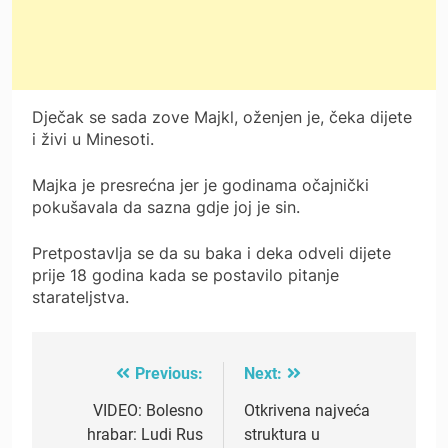
Dječak se sada zove Majkl, oženjen je, čeka dijete
i živi u Minesoti.
Majka je presrećna jer je godinama očajnički
pokušavala da sazna gdje joj je sin.
Pretpostavlja se da su baka i deka odveli dijete
prije 18 godina kada se postavilo pitanje
starateljstva.
Previous:
Next:
Post
navigation
VIDEO: Bolesno
Otkrivena najveća
hrabar: Ludi Rus
struktura u