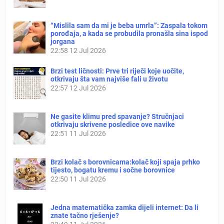
“Mislila sam da mi je beba umrla”: Zaspala tokom
porođaja, a kada se probudila pronašla sina ispod
jorgana
22:58
12 Jul 2026
Brzi test ličnosti: Prve tri riječi koje uočite,
otkrivaju šta vam najviše fali u životu
22:57
12 Jul 2026
Ne gasite klimu pred spavanje? Stručnjaci
otkrivaju skrivene posledice ove navike
22:51
11 Jul 2026
Brzi kolač s borovnicama:kolač koji spaja prhko
tijesto, bogatu kremu i sočne borovnice
22:50
11 Jul 2026
Jedna matematička zamka dijeli internet: Da li
znate tačno rješenje?