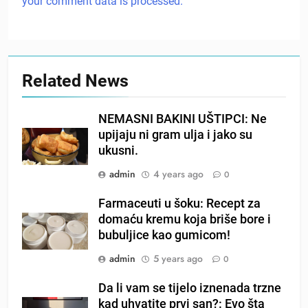
your comment data is processed.
Related News
NEMASNI BAKINI UŠTIPCI: Ne
upijaju ni gram ulja i jako su
ukusni.
admin
4 years ago
0
Farmaceuti u šoku: Recept za
domaću kremu koja briše bore i
bubuljice kao gumicom!
admin
5 years ago
0
Da li vam se tijelo iznenada trzne
kad uhvatite prvi san?: Evo šta