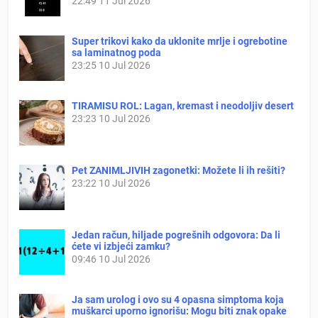
22:49
11 Jul 2026
Super trikovi kako da uklonite mrlje i ogrebotine
sa laminatnog poda
23:25
10 Jul 2026
TIRAMISU ROL: Lagan, kremast i neodoljiv desert
23:23
10 Jul 2026
Pet ZANIMLJIVIH zagonetki: Možete li ih rešiti?
23:22
10 Jul 2026
Jedan račun, hiljade pogrešnih odgovora: Da li
ćete vi izbjeći zamku?
09:46
10 Jul 2026
Ja sam urolog i ovo su 4 opasna simptoma koja
muškarci uporno ignorišu: Mogu biti znak opake