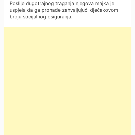
Poslije dugotrajnog traganja njegova majka je
uspjela da ga pronađe zahvaljujući dječakovom
broju socijalnog osiguranja.