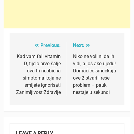
Previous:
Next:
Post
navigation
Kad vam fali vitamin
Niko ne voli ni da ih
D, tijelo prvo šalje
vidi, a još ako ujedu!
ova tri neobična
Domaćice smućkaju
simptoma koja ne
ove 2 stvari i reše
smijete ignorisati
problem – pauk
ZanimljivostiZdravlje
nestaje u sekundi
LEAVE A REPLY