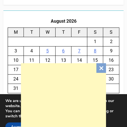
August 2026
M
T
W
T
F
S
S
1
2
3
4
5
6
7
8
9
10
11
12
13
14
15
16
17
18
19
20
21
22
23
24
25
26
27
28
29
30
31
We are using cookies to give you the best experience on our
« Jul
website.
You can find out more about which cookies we are using or
switch them off in
settings
.
BalkanPlus 2024© Powered By
.
BlazeThemes
Accept