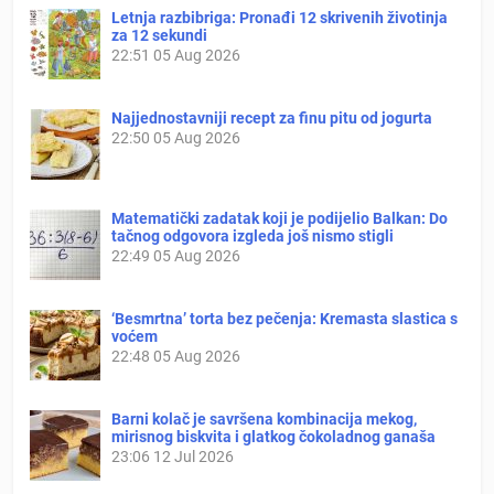
Letnja razbibriga: Pronađi 12 skrivenih životinja
za 12 sekundi
22:51
05 Aug 2026
Najjednostavniji recept za finu pitu od jogurta
22:50
05 Aug 2026
Matematički zadatak koji je podijelio Balkan: Do
tačnog odgovora izgleda još nismo stigli
22:49
05 Aug 2026
‘Besmrtna’ torta bez pečenja: Kremasta slastica s
voćem
22:48
05 Aug 2026
Barni kolač je savršena kombinacija mekog,
mirisnog biskvita i glatkog čokoladnog ganaša
23:06
12 Jul 2026