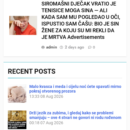
SIROMAŠNI DJEČAK VRATIO JE
TENISICE MOGA SINA — ALI
KADA SAM MU POGLEDAO U OČI,
ISPUSTIO SAM ČAŠU: BIO JE SIN
ŽENE ZA KOJU SU MI REKLI DA
JE MRTVA Advertisements
admin
2 days ago
0
RECENT POSTS
Malo kvasca i meda i cijelu noć ćete spavati mirno
pokraj otvorenog prozora
13:33
08 Aug 2026
Drži jezik za zubima, i gledaj kako se problemi
smanjuju – ove 4 stvari ne govori ni rodu rođenom
00:18
07 Aug 2026