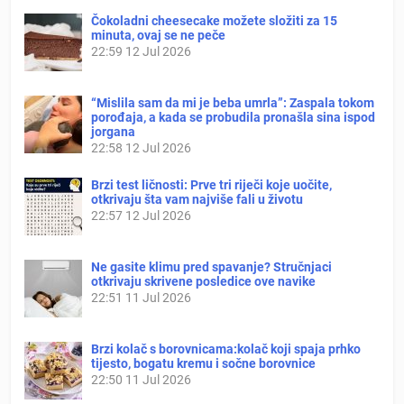
Čokoladni cheesecake možete složiti za 15
minuta, ovaj se ne peče
22:59
12 Jul 2026
“Mislila sam da mi je beba umrla”: Zaspala tokom
porođaja, a kada se probudila pronašla sina ispod
jorgana
22:58
12 Jul 2026
Brzi test ličnosti: Prve tri riječi koje uočite,
otkrivaju šta vam najviše fali u životu
22:57
12 Jul 2026
Ne gasite klimu pred spavanje? Stručnjaci
otkrivaju skrivene posledice ove navike
22:51
11 Jul 2026
Brzi kolač s borovnicama:kolač koji spaja prhko
tijesto, bogatu kremu i sočne borovnice
22:50
11 Jul 2026