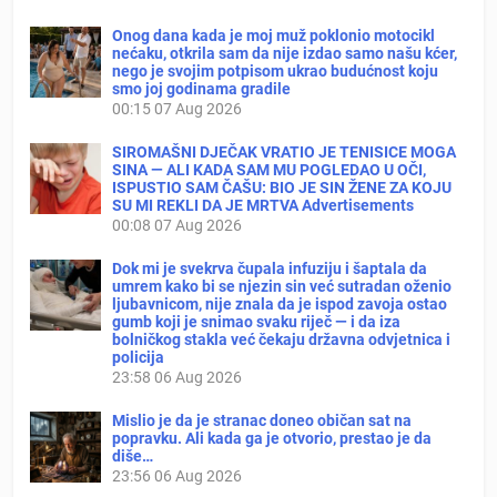
Onog dana kada je moj muž poklonio motocikl
nećaku, otkrila sam da nije izdao samo našu kćer,
nego je svojim potpisom ukrao budućnost koju
smo joj godinama gradile
00:15
07 Aug 2026
SIROMAŠNI DJEČAK VRATIO JE TENISICE MOGA
SINA — ALI KADA SAM MU POGLEDAO U OČI,
ISPUSTIO SAM ČAŠU: BIO JE SIN ŽENE ZA KOJU
SU MI REKLI DA JE MRTVA Advertisements
00:08
07 Aug 2026
Dok mi je svekrva čupala infuziju i šaptala da
umrem kako bi se njezin sin već sutradan oženio
ljubavnicom, nije znala da je ispod zavoja ostao
gumb koji je snimao svaku riječ — i da iza
bolničkog stakla već čekaju državna odvjetnica i
policija
23:58
06 Aug 2026
Mislio je da je stranac doneo običan sat na
popravku. Ali kada ga je otvorio, prestao je da
diše…
23:56
06 Aug 2026