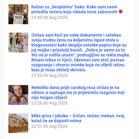
Račun za „besplatnu“ baku: Kako sam zaovi
priredila večeru koju nikada neće zaboraviti
23:40
06 Aug 2026
Otišao sam kući po neke dokumente i zatekao
svoju trudnu ženu na koljenima ispod stola u
blagovaonici kako skuplja ostatke papira koje su
joj majka i prijatelji bacali. „Dobra je samo za to
što mi je rodila unuče“, podrugljivo se rekla majka.
Nisam rekao ni riječi. Okrenuo sam stol, pozvao
osiguranje i otvorio snimke koje će otkriti istinu
koju je moja obitelj skrivala.
23:30
06 Aug 2026
Nekoliko dana prije carskog reza otišao je na
odmor, a supruga mu je pripremila razgovor koji
nije mogao izbjeći
23:26
06 Aug 2026
Miks griza i jabuka – Sočan, nežan, mekan, ovaj
kolač će se dopasti svima
22:51
05 Aug 2026