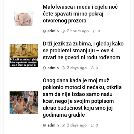
Malo kvasca i meda i cijelu noć
ćete spavati mirno pokraj
otvorenog prozora
admin
7 hours ago
0
Drži jezik za zubima, i gledaj kako
se problemi smanjuju – ove 4
stvari ne govori ni rodu rođenom
admin
2 days ago
0
Onog dana kada je moj muž
poklonio motocikl nećaku, otkrila
sam da nije izdao samo našu
kćer, nego je svojim potpisom
ukrao budućnost koju smo joj
godinama gradile
admin
2 days ago
0