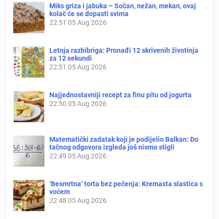
Miks griza i jabuka – Sočan, nežan, mekan, ovaj
kolač će se dopasti svima
22:51
05 Aug 2026
Letnja razbibriga: Pronađi 12 skrivenih životinja
za 12 sekundi
22:51
05 Aug 2026
Najjednostavniji recept za finu pitu od jogurta
22:50
05 Aug 2026
Matematički zadatak koji je podijelio Balkan: Do
tačnog odgovora izgleda još nismo stigli
22:49
05 Aug 2026
‘Besmrtna’ torta bez pečenja: Kremasta slastica s
voćem
22:48
05 Aug 2026