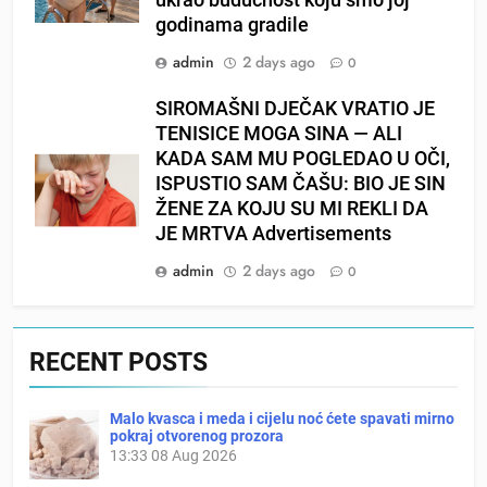
godinama gradile
admin
2 days ago
0
SIROMAŠNI DJEČAK VRATIO JE
TENISICE MOGA SINA — ALI
KADA SAM MU POGLEDAO U OČI,
ISPUSTIO SAM ČAŠU: BIO JE SIN
ŽENE ZA KOJU SU MI REKLI DA
JE MRTVA Advertisements
admin
2 days ago
0
RECENT POSTS
Malo kvasca i meda i cijelu noć ćete spavati mirno
pokraj otvorenog prozora
13:33
08 Aug 2026