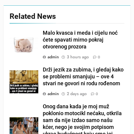
Related News
Malo kvasca i meda i cijelu noć
ćete spavati mirno pokraj
otvorenog prozora
admin
3 hours ago
0
Drži jezik za zubima, i gledaj kako
se problemi smanjuju – ove 4
stvari ne govori ni rodu rođenom
admin
2 days ago
0
Onog dana kada je moj muž
poklonio motocikl nećaku, otkrila
sam da nije izdao samo našu
kćer, nego je svojim potpisom
ukrao budućnost koju smo joj