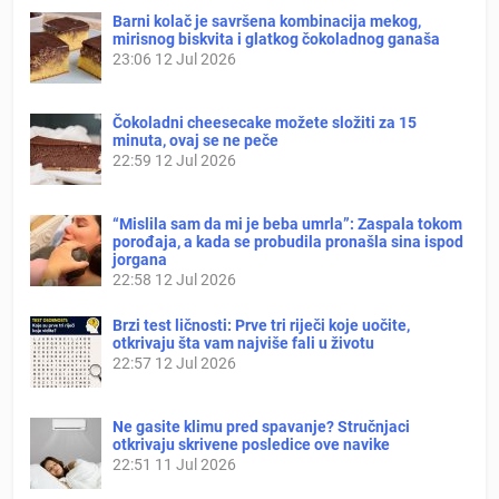
Barni kolač je savršena kombinacija mekog,
mirisnog biskvita i glatkog čokoladnog ganaša
23:06
12 Jul 2026
Čokoladni cheesecake možete složiti za 15
minuta, ovaj se ne peče
22:59
12 Jul 2026
“Mislila sam da mi je beba umrla”: Zaspala tokom
porođaja, a kada se probudila pronašla sina ispod
jorgana
22:58
12 Jul 2026
Brzi test ličnosti: Prve tri riječi koje uočite,
otkrivaju šta vam najviše fali u životu
22:57
12 Jul 2026
Ne gasite klimu pred spavanje? Stručnjaci
otkrivaju skrivene posledice ove navike
22:51
11 Jul 2026