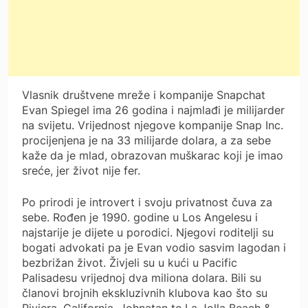
Vlasnik društvene mreže i kompanije Snapchat
Evan Spiegel ima 26 godina i najmlađi je milijarder
na svijetu. Vrijednost njegove kompanije Snap Inc.
procijenjena je na 33 milijarde dolara, a za sebe
kaže da je mlad, obrazovan muškarac koji je imao
sreće, jer život nije fer.
Po prirodi je introvert i svoju privatnost čuva za
sebe. Rođen je 1990. godine u Los Angelesu i
najstarije je dijete u porodici. Njegovi roditelji su
bogati advokati pa je Evan vodio sasvim lagodan i
bezbrižan život. Živjeli su u kući u Pacific
Palisadesu vrijednoj dva miliona dolara. Bili su
članovi brojnih ekskluzivnih klubova kao što su
Riviera, California, Johnatan te La Jolla Beach &