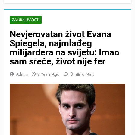
ZANIMLJIVOSTI
Nevjerovatan život Evana
Spiegela, najmlađeg
milijardera na svijetu: Imao
sam sreće, život nije fer
0
Admin
9 Years Ago
6 Mins