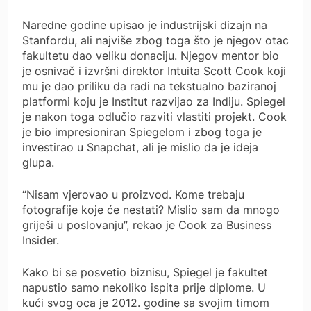
Naredne godine upisao je industrijski dizajn na
Stanfordu, ali najviše zbog toga što je njegov otac
fakultetu dao veliku donaciju. Njegov mentor bio
je osnivač i izvršni direktor Intuita Scott Cook koji
mu je dao priliku da radi na tekstualno baziranoj
platformi koju je Institut razvijao za Indiju. Spiegel
je nakon toga odlučio razviti vlastiti projekt. Cook
je bio impresioniran Spiegelom i zbog toga je
investirao u Snapchat, ali je mislio da je ideja
glupa.
“Nisam vjerovao u proizvod. Kome trebaju
fotografije koje će nestati? Mislio sam da mnogo
griješi u poslovanju”, rekao je Cook za Business
Insider.
Kako bi se posvetio biznisu, Spiegel je fakultet
napustio samo nekoliko ispita prije diplome. U
kući svog oca je 2012. godine sa svojim timom