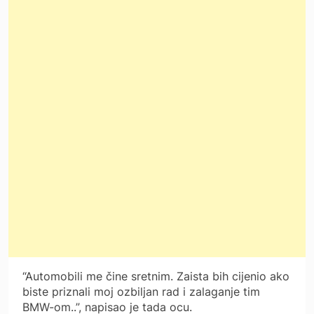
“Automobili me čine sretnim. Zaista bih cijenio ako
biste priznali moj ozbiljan rad i zalaganje tim
BMW-om..”, napisao je tada ocu.