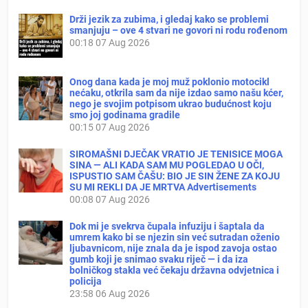
Drži jezik za zubima, i gledaj kako se problemi
smanjuju – ove 4 stvari ne govori ni rodu rođenom
00:18
07 Aug 2026
Onog dana kada je moj muž poklonio motocikl
nećaku, otkrila sam da nije izdao samo našu kćer,
nego je svojim potpisom ukrao budućnost koju
smo joj godinama gradile
00:15
07 Aug 2026
SIROMAŠNI DJEČAK VRATIO JE TENISICE MOGA
SINA — ALI KADA SAM MU POGLEDAO U OČI,
ISPUSTIO SAM ČAŠU: BIO JE SIN ŽENE ZA KOJU
SU MI REKLI DA JE MRTVA Advertisements
00:08
07 Aug 2026
Dok mi je svekrva čupala infuziju i šaptala da
umrem kako bi se njezin sin već sutradan oženio
ljubavnicom, nije znala da je ispod zavoja ostao
gumb koji je snimao svaku riječ — i da iza
bolničkog stakla već čekaju državna odvjetnica i
policija
23:58
06 Aug 2026