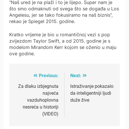
“Naš ured je na plaži i to je lijepo. Super nam je
što smo odmaknuti od svega što se događa u Los
Angelesu, jer se tako fokusiramo na naš biznis”,
rekao je Spiegel 2015. godine.
Kratko vrijeme je bio u romantičnoj vezi s pop
zvijezdom Taylor Swift, a od 2015. godine je s
modelom Mirandom Kerr kojom se oženio u maju
ove godine.
Previous:
Next:
Post
navigation
Za dlaku izbjegnuta
Istraživanje pokazalo
najveća
da inteligentniji ljudi
vazduhoplovna
duže žive
nesreća u historiji
(VIDEO)