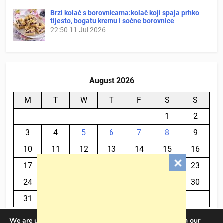
Brzi kolač s borovnicama:kolač koji spaja prhko
tijesto, bogatu kremu i sočne borovnice
22:50
11 Jul 2026
August 2026
M
T
W
T
F
S
S
1
2
3
4
5
6
7
8
9
10
11
12
13
14
15
16
17
18
19
20
21
22
23
24
25
26
27
28
29
30
31
We are using cookies to give you the best experience on our