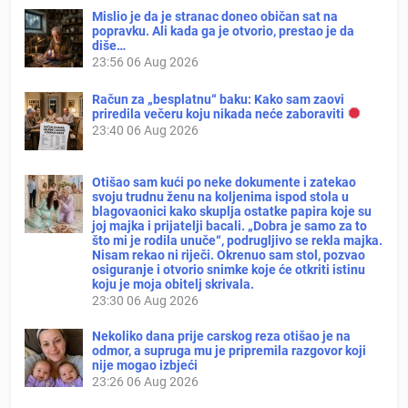
Mislio je da je stranac doneo običan sat na
popravku. Ali kada ga je otvorio, prestao je da
diše…
23:56
06 Aug 2026
Račun za „besplatnu“ baku: Kako sam zaovi
priredila večeru koju nikada neće zaboraviti
23:40
06 Aug 2026
Otišao sam kući po neke dokumente i zatekao
svoju trudnu ženu na koljenima ispod stola u
blagovaonici kako skuplja ostatke papira koje su
joj majka i prijatelji bacali. „Dobra je samo za to
što mi je rodila unuče“, podrugljivo se rekla majka.
Nisam rekao ni riječi. Okrenuo sam stol, pozvao
osiguranje i otvorio snimke koje će otkriti istinu
koju je moja obitelj skrivala.
23:30
06 Aug 2026
Nekoliko dana prije carskog reza otišao je na
odmor, a supruga mu je pripremila razgovor koji
nije mogao izbjeći
23:26
06 Aug 2026