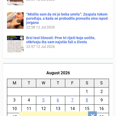
“Mislila sam da mi je beba umrla”: Zaspala tokom
porođaja, a kada se probudila pronašla sina ispod
jorgana
22:58
12 Jul 2026
Brzi test ličnosti: Prve tri riječi koje uočite,
otkrivaju šta vam najviše fali u životu
22:57
12 Jul 2026
August 2026
M
T
W
T
F
S
S
1
2
3
4
5
6
7
8
9
10
11
12
13
14
15
16