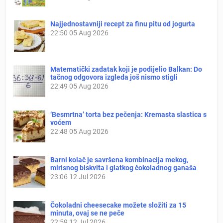
Najjednostavniji recept za finu pitu od jogurta
22:50
05 Aug 2026
Matematički zadatak koji je podijelio Balkan: Do
tačnog odgovora izgleda još nismo stigli
22:49
05 Aug 2026
‘Besmrtna’ torta bez pečenja: Kremasta slastica s
voćem
22:48
05 Aug 2026
Barni kolač je savršena kombinacija mekog,
mirisnog biskvita i glatkog čokoladnog ganaša
23:06
12 Jul 2026
Čokoladni cheesecake možete složiti za 15
minuta, ovaj se ne peče
22:59
12 Jul 2026