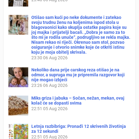
Otišao sam kući po neke dokumente i zatekao
svoju trudnu ženu na koljenima ispod stola u
blagovaonici kako skuplja ostatke papira koje su
joj majka i prijatelji bacali. „Dobra je samo za to
što mi je rodila unuče“, podrugljivo se rekla majka.
Nisam rekao ni riječi. Okrenuo sam stol, pozvao
osiguranje i otvorio snimke koje će otkriti istinu
koju je moja obitelj skrivala.
23:30
06 Aug 2026
Nekoliko dana prije carskog reza otišao je na
odmor, a supruga mu je pripremila razgovor koji
nije mogao izbjeći
23:26
06 Aug 2026
Miks griza i jabuka – Sočan, nežan, mekan, ovaj
kolač će se dopasti svima
22:51
05 Aug 2026
Letnja razbibriga: Pronađi 12 skrivenih životinja
za 12 sekundi
22:51
05 Aug 2026