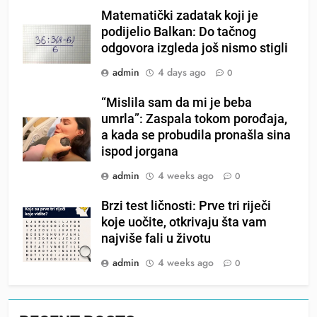
Matematički zadatak koji je
podijelio Balkan: Do tačnog
odgovora izgleda još nismo stigli
admin
4 days ago
0
“Mislila sam da mi je beba
umrla”: Zaspala tokom porođaja,
a kada se probudila pronašla sina
ispod jorgana
admin
4 weeks ago
0
Brzi test ličnosti: Prve tri riječi
koje uočite, otkrivaju šta vam
najviše fali u životu
admin
4 weeks ago
0