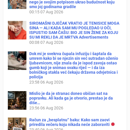
nego je svojim potpisom ukrao budućnost koju
smo joj godinama gradile
00:15
07 Aug 2026
SIROMAŠNI DJEČAK VRATIO JE TENISICE MOGA
SINA — ALI KADA SAM MU POGLEDAO U OČI,
ISPUSTIO SAM ČAŠU: BIO JE SIN ŽENE ZA KOJU
SU MI REKLI DA JE MRTVA Advertisements
00:08
07 Aug 2026
Dok mi je svekrva čupala infuziju i šaptala da
umrem kako bi se njezin sin već sutradan oženio
ljubavnicom, nije znala da je ispod zavoja ostao
gumb koji je snimao svaku riječ — i da iza
bolničkog stakla već čekaju državna odvjetnica i
policija
23:58
06 Aug 2026
Mislio je da je stranac doneo običan sat na
popravku. Ali kada ga je otvorio, prestao je da
diše…
23:56
06 Aug 2026
Račun za „besplatnu“ baku: Kako sam zaovi
priredila večeru koju nikada neće zaboraviti
23:40
06 Aug 2026