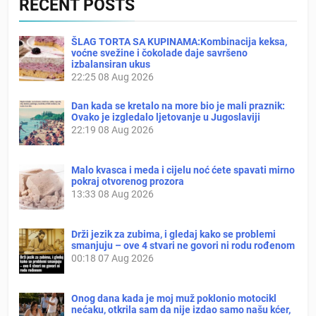
RECENT POSTS
ŠLAG TORTA SA KUPINAMA:Kombinacija keksa,
voćne svežine i čokolade daje savršeno
izbalansiran ukus
22:25
08 Aug 2026
Dan kada se kretalo na more bio je mali praznik:
Ovako je izgledalo ljetovanje u Jugoslaviji
22:19
08 Aug 2026
Malo kvasca i meda i cijelu noć ćete spavati mirno
pokraj otvorenog prozora
13:33
08 Aug 2026
Drži jezik za zubima, i gledaj kako se problemi
smanjuju – ove 4 stvari ne govori ni rodu rođenom
00:18
07 Aug 2026
Onog dana kada je moj muž poklonio motocikl
nećaku, otkrila sam da nije izdao samo našu kćer,