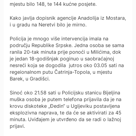
mjestu bilo 148, te 144 kućne posjete.
Kako javlja dopisnik agencije Anadolija iz Mostara,
i u gradu na Neretvi bilo je mirno.
Policija je mnogo više intervencija imala na
području Republike Srpske. Jedna osoba se sama
ranila 20-tak minuta prije ponoći u Milićima, dok
je jedan 18-godišnjak poginuo u saobraćajnoj
nesreći koja se dogodila jutros oko 03.05 sati na
regeionalnom putu Čatrinja-Topola, u mjestu
Barek, u Gradišci.
Sinoć oko 21.58 sati u Policijsku stanicu Bijeljina
muška osoba je putem telefona prijavila da je na
krovu diskoteke „Đedin“ u Ugljeviku postavljena
eksplozivna naprava, te da će se aktivirati za 45
minuta. Uviđajem je utvrđeno da se radi o lažnoj
prijavi.