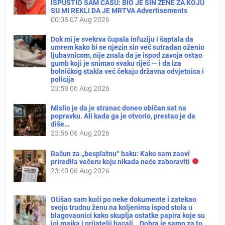
ISPUSTIO SAM ČAŠU: BIO JE SIN ŽENE ZA KOJU
SU MI REKLI DA JE MRTVA Advertisements
00:08
07 Aug 2026
Dok mi je svekrva čupala infuziju i šaptala da
umrem kako bi se njezin sin već sutradan oženio
ljubavnicom, nije znala da je ispod zavoja ostao
gumb koji je snimao svaku riječ — i da iza
bolničkog stakla već čekaju državna odvjetnica i
policija
23:58
06 Aug 2026
Mislio je da je stranac doneo običan sat na
popravku. Ali kada ga je otvorio, prestao je da
diše…
23:56
06 Aug 2026
Račun za „besplatnu“ baku: Kako sam zaovi
priredila večeru koju nikada neće zaboraviti
23:40
06 Aug 2026
Otišao sam kući po neke dokumente i zatekao
svoju trudnu ženu na koljenima ispod stola u
blagovaonici kako skuplja ostatke papira koje su
joj majka i prijatelji bacali. „Dobra je samo za to