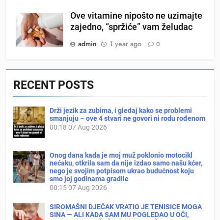
Ove vitamine nipošto ne uzimajte
zajedno, “spržiće” vam želudac
admin
1 year ago
0
RECENT POSTS
Drži jezik za zubima, i gledaj kako se problemi
smanjuju – ove 4 stvari ne govori ni rodu rođenom
00:18
07 Aug 2026
Onog dana kada je moj muž poklonio motocikl
nećaku, otkrila sam da nije izdao samo našu kćer,
nego je svojim potpisom ukrao budućnost koju
smo joj godinama gradile
00:15
07 Aug 2026
SIROMAŠNI DJEČAK VRATIO JE TENISICE MOGA
SINA — ALI KADA SAM MU POGLEDAO U OČI,