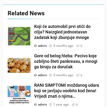
Related News
Koji će automobil prvi stići do
cilja? Naizgled jednostavan
zadatak koji zbunjuje mnoge
admin
3 months ago
0
Gore od belog hleba: Pecivo koje
ozbiljno šteti pankreasu, a mnogi
ga biraju za doručak
admin
5 months ago
0
RANI SIMPTOMI moždanog udara
koji se javljaju osobito kod žena!
Vrijedi znati o njima…
admin
1 year ago
0