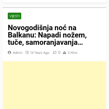
VIJESTI
Novogodišnja noć na
Balkanu: Napadi nožem,
tuče, samoranjavanja…
0
Admin
14 Years Ago
5 Mins