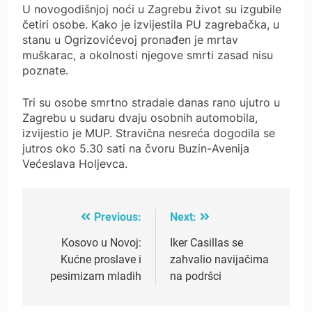
U novogodišnjoj noći u Zagrebu život su izgubile
četiri osobe. Kako je izvijestila PU zagrebačka, u
stanu u Ogrizovićevoj pronađen je mrtav
muškarac, a okolnosti njegove smrti zasad nisu
poznate.
Tri su osobe smrtno stradale danas rano ujutro u
Zagrebu u sudaru dvaju osobnih automobila,
izvijestio je MUP. Stravična nesreća dogodila se
jutros oko 5.30 sati na čvoru Buzin-Avenija
Većeslava Holjevca.
Previous:
Next:
Post
navigation
Kosovo u Novoj:
Iker Casillas se
Kućne proslave i
zahvalio navijačima
pesimizam mladih
na podršci