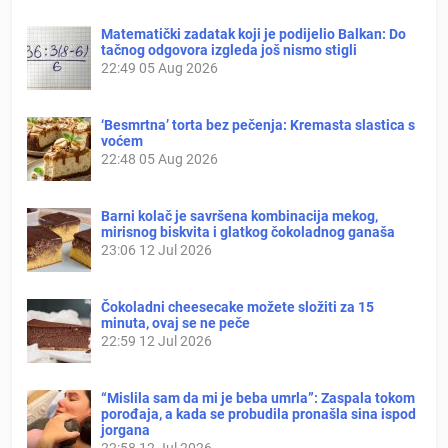
Matematički zadatak koji je podijelio Balkan: Do
tačnog odgovora izgleda još nismo stigli
22:49
05 Aug 2026
‘Besmrtna’ torta bez pečenja: Kremasta slastica s
voćem
22:48
05 Aug 2026
Barni kolač je savršena kombinacija mekog,
mirisnog biskvita i glatkog čokoladnog ganaša
23:06
12 Jul 2026
Čokoladni cheesecake možete složiti za 15
minuta, ovaj se ne peče
22:59
12 Jul 2026
“Mislila sam da mi je beba umrla”: Zaspala tokom
porođaja, a kada se probudila pronašla sina ispod
jorgana
22:58
12 Jul 2026