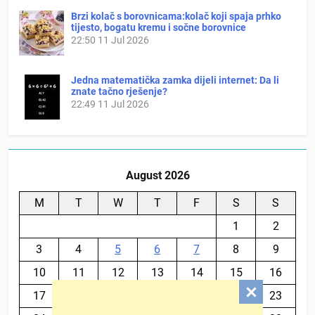
Brzi kolač s borovnicama:kolač koji spaja prhko
tijesto, bogatu kremu i sočne borovnice
22:50
11 Jul 2026
Jedna matematička zamka dijeli internet: Da li
znate tačno rješenje?
22:49
11 Jul 2026
August 2026
M
T
W
T
F
S
S
1
2
3
4
5
6
7
8
9
10
11
12
13
14
15
16
17
18
19
20
21
22
23