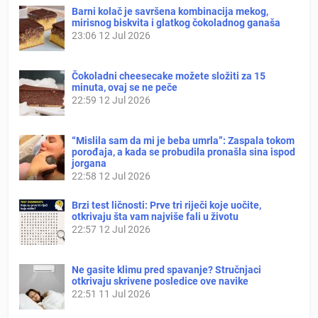
Barni kolač je savršena kombinacija mekog,
mirisnog biskvita i glatkog čokoladnog ganaša
23:06
12 Jul 2026
Čokoladni cheesecake možete složiti za 15
minuta, ovaj se ne peče
22:59
12 Jul 2026
“Mislila sam da mi je beba umrla”: Zaspala tokom
porođaja, a kada se probudila pronašla sina ispod
jorgana
22:58
12 Jul 2026
Brzi test ličnosti: Prve tri riječi koje uočite,
otkrivaju šta vam najviše fali u životu
22:57
12 Jul 2026
Ne gasite klimu pred spavanje? Stručnjaci
otkrivaju skrivene posledice ove navike
22:51
11 Jul 2026