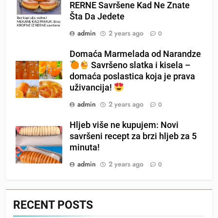
RERNE Savršene Kad Ne Znate
Šta Da Jedete
admin
2 years ago
0
Domaća Marmelada od Narandze
Savršeno slatka i kisela –
domaća poslastica koja je prava
uživancija!
admin
2 years ago
0
Hljeb više ne kupujem: Novi
savršeni recept za brzi hljeb za 5
minuta!
admin
2 years ago
0
RECENT POSTS