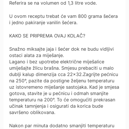
Referira se na volumen od 1,3 litre vode.
U ovom receptu trebat će vam 800 grama šećera
i jedno pakiranje vanilin šećera.
KAKO SE PRIPREMA OVAJ KOLAČ?
Snažno miksajte jaja i šećer dok ne budu vidljivi
ostaci alata za miješanje.
Lagano i bez upotrebe električne miješalice
umiješajte žlicu brašna. Smjesu prebaciti u malo
dublji kalup dimenzija cca 22×32.Zagrijte pećnicu
na 250°, pazite da postigne željenu temperaturu
uz istovremeno miješanje sastojaka. Kad je smjesa
gotova, stavite je u pećnicu i odmah smanjite
temperaturu na 200°. To će omogućiti prekrasan
učinak tamnjenja i osigurati da korica bude
savršeno oblikovana.
Nakon par minuta dodatno smanjiti temperaturu