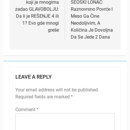
koji je mnogima
SEOSKI LONAC:
zadao GLAVOBOLJU:
Raznovrsno Povrće I
Da li je REŠENJE 4 ili
Meso Ga Čine
1? Evo gde mnogi
Neodoljivim, A
greše
Količina Je Dovoljna
Da Se Jede 2 Dana
LEAVE A REPLY
Your email address will not be published.
Required fields are marked
*
Comment
*