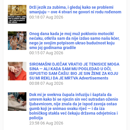
Drži jezik za zubima, i gledaj kako se problemi
smanjuju – ove 4 stvari ne govori ni rodu rođenom
00:18
07 Aug 2026
Onog dana kada je moj muž poklonio motocikl
nećaku, otkrila sam da nije izdao samo našu kćer,
nego je svojim potpisom ukrao budućnost koju
smo joj godinama gradile
00:15
07 Aug 2026
SIROMAŠNI DJEČAK VRATIO JE TENISICE MOGA
SINA — ALI KADA SAM MU POGLEDAO U OČI,
ISPUSTIO SAM ČAŠU: BIO JE SIN ŽENE ZA KOJU
SU MI REKLI DA JE MRTVA Advertisements
00:08
07 Aug 2026
Dok mi je svekrva čupala infuziju i šaptala da
umrem kako bi se njezin sin već sutradan oženio
ljubavnicom, nije znala da je ispod zavoja ostao
gumb koji je snimao svaku riječ — i da iza
bolničkog stakla već čekaju državna odvjetnica i
policija
23:58
06 Aug 2026