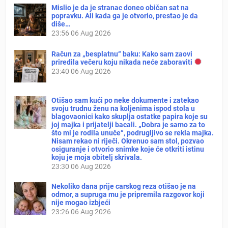
Mislio je da je stranac doneo običan sat na
popravku. Ali kada ga je otvorio, prestao je da
diše…
23:56
06 Aug 2026
Račun za „besplatnu“ baku: Kako sam zaovi
priredila večeru koju nikada neće zaboraviti
23:40
06 Aug 2026
Otišao sam kući po neke dokumente i zatekao
svoju trudnu ženu na koljenima ispod stola u
blagovaonici kako skuplja ostatke papira koje su
joj majka i prijatelji bacali. „Dobra je samo za to
što mi je rodila unuče“, podrugljivo se rekla majka.
Nisam rekao ni riječi. Okrenuo sam stol, pozvao
osiguranje i otvorio snimke koje će otkriti istinu
koju je moja obitelj skrivala.
23:30
06 Aug 2026
Nekoliko dana prije carskog reza otišao je na
odmor, a supruga mu je pripremila razgovor koji
nije mogao izbjeći
23:26
06 Aug 2026