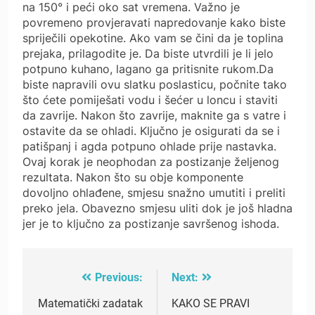
na 150° i peći oko sat vremena. Važno je
povremeno provjeravati napredovanje kako biste
spriječili opekotine. Ako vam se čini da je toplina
prejaka, prilagodite je. Da biste utvrdili je li jelo
potpuno kuhano, lagano ga pritisnite rukom.Da
biste napravili ovu slatku poslasticu, počnite tako
što ćete pomiješati vodu i šećer u loncu i staviti
da zavrije. Nakon što zavrije, maknite ga s vatre i
ostavite da se ohladi. Ključno je osigurati da se i
patišpanj i agda potpuno ohlade prije nastavka.
Ovaj korak je neophodan za postizanje željenog
rezultata. Nakon što su obje komponente
dovoljno ohlađene, smjesu snažno umutiti i preliti
preko jela. Obavezno smjesu uliti dok je još hladna
jer je to ključno za postizanje savršenog ishoda.
Previous:
Next:
Post
navigation
Matematički zadatak
KAKO SE PRAVI