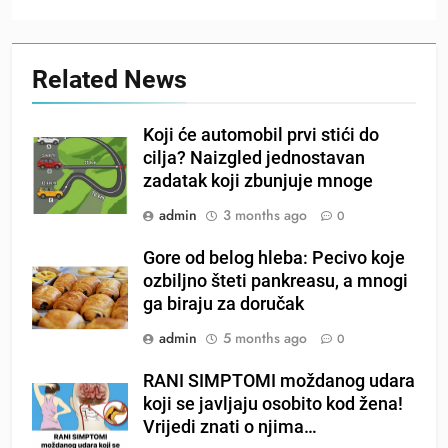
Related News
Koji će automobil prvi stići do
cilja? Naizgled jednostavan
zadatak koji zbunjuje mnoge
admin
3 months ago
0
Gore od belog hleba: Pecivo koje
ozbiljno šteti pankreasu, a mnogi
ga biraju za doručak
admin
5 months ago
0
RANI SIMPTOMI moždanog udara
koji se javljaju osobito kod žena!
Vrijedi znati o njima…