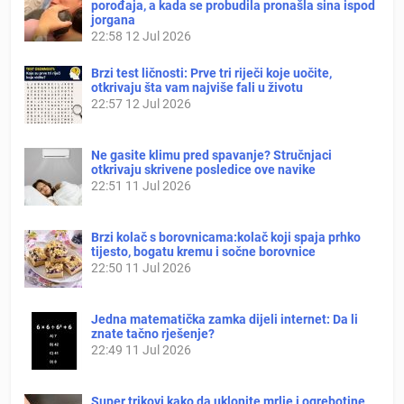
porođaja, a kada se probudila pronašla sina ispod
jorgana
22:58
12 Jul 2026
Brzi test ličnosti: Prve tri riječi koje uočite,
otkrivaju šta vam najviše fali u životu
22:57
12 Jul 2026
Ne gasite klimu pred spavanje? Stručnjaci
otkrivaju skrivene posledice ove navike
22:51
11 Jul 2026
Brzi kolač s borovnicama:kolač koji spaja prhko
tijesto, bogatu kremu i sočne borovnice
22:50
11 Jul 2026
Jedna matematička zamka dijeli internet: Da li
znate tačno rješenje?
22:49
11 Jul 2026
Super trikovi kako da uklonite mrlje i ogrebotine