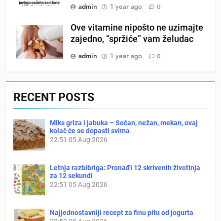
admin
1 year ago
0
Ove vitamine nipošto ne uzimajte
zajedno, “spržiće” vam želudac
admin
1 year ago
0
RECENT POSTS
Miks griza i jabuka – Sočan, nežan, mekan, ovaj
kolač će se dopasti svima
22:51
05 Aug 2026
Letnja razbibriga: Pronađi 12 skrivenih životinja
za 12 sekundi
22:51
05 Aug 2026
Najjednostavniji recept za finu pitu od jogurta