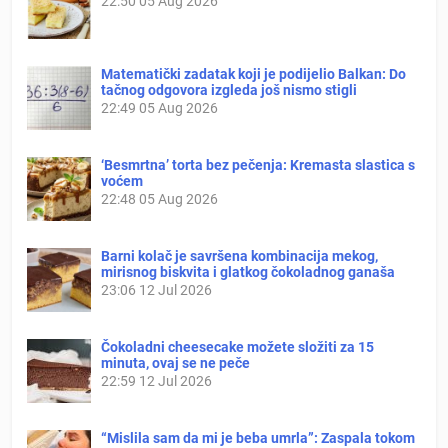
22:50
05 Aug 2026
Matematički zadatak koji je podijelio Balkan: Do
tačnog odgovora izgleda još nismo stigli
22:49
05 Aug 2026
‘Besmrtna’ torta bez pečenja: Kremasta slastica s
voćem
22:48
05 Aug 2026
Barni kolač je savršena kombinacija mekog,
mirisnog biskvita i glatkog čokoladnog ganaša
23:06
12 Jul 2026
Čokoladni cheesecake možete složiti za 15
minuta, ovaj se ne peče
22:59
12 Jul 2026
“Mislila sam da mi je beba umrla”: Zaspala tokom