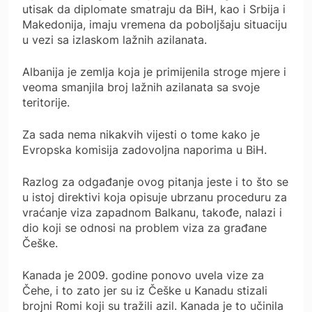
utisak da diplomate smatraju da BiH, kao i Srbija i
Makedonija, imaju vremena da poboljšaju situaciju
u vezi sa izlaskom lažnih azilanata.
Albanija je zemlja koja je primijenila stroge mjere i
veoma smanjila broj lažnih azilanata sa svoje
teritorije.
Za sada nema nikakvih vijesti o tome kako je
Evropska komisija zadovoljna naporima u BiH.
Razlog za odgađanje ovog pitanja jeste i to što se
u istoj direktivi koja opisuje ubrzanu proceduru za
vraćanje viza zapadnom Balkanu, takođe, nalazi i
dio koji se odnosi na problem viza za građane
Češke.
Kanada je 2009. godine ponovo uvela vize za
Čehe, i to zato jer su iz Češke u Kanadu stizali
brojni Romi koji su tražili azil. Kanada je to učinila