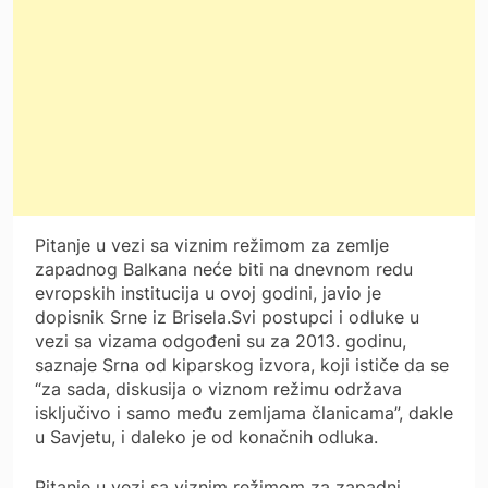
Pitanje u vezi sa viznim režimom za zemlje
zapadnog Balkana neće biti na dnevnom redu
evropskih institucija u ovoj godini, javio je
dopisnik Srne iz Brisela.
Svi postupci i odluke u
vezi sa vizama odgođeni su za 2013. godinu,
saznaje Srna od kiparskog izvora, koji ističe da se
“za sada, diskusija o viznom režimu održava
isključivo i samo među zemljama članicama”, dakle
u Savjetu, i daleko je od konačnih odluka.
Pitanje u vezi sa viznim režimom za zapadni