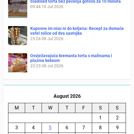
Sladoled torta bez pečenja gotova za 10 minuta
09:44
10 Jul 2026
Kupovne im nisu ni do koljena: Recept za domaće
vafel rolice od dva sastojka
23:24
08 Jul 2026
Osvježavajuća kremasta torta s malinama i
plazma keksom
23:23
08 Jul 2026
August 2026
M
T
W
T
F
S
S
1
2
3
4
5
6
7
8
9