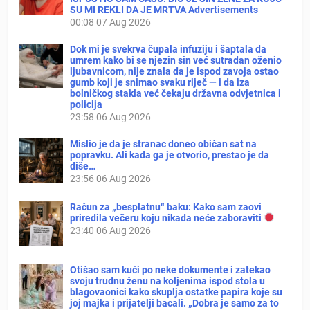
SU MI REKLI DA JE MRTVA Advertisements
00:08
07 Aug 2026
Dok mi je svekrva čupala infuziju i šaptala da
umrem kako bi se njezin sin već sutradan oženio
ljubavnicom, nije znala da je ispod zavoja ostao
gumb koji je snimao svaku riječ — i da iza
bolničkog stakla već čekaju državna odvjetnica i
policija
23:58
06 Aug 2026
Mislio je da je stranac doneo običan sat na
popravku. Ali kada ga je otvorio, prestao je da
diše…
23:56
06 Aug 2026
Račun za „besplatnu“ baku: Kako sam zaovi
priredila večeru koju nikada neće zaboraviti
23:40
06 Aug 2026
Otišao sam kući po neke dokumente i zatekao
svoju trudnu ženu na koljenima ispod stola u
blagovaonici kako skuplja ostatke papira koje su
joj majka i prijatelji bacali. „Dobra je samo za to