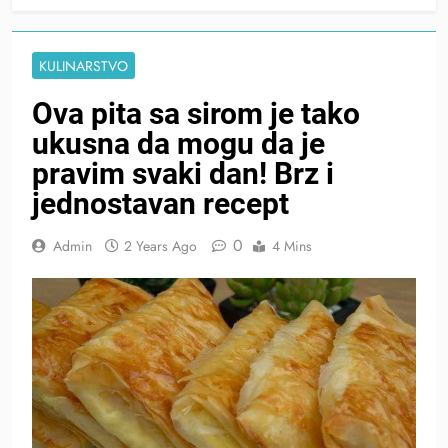
KULINARSTVO
Ova pita sa sirom je tako
ukusna da mogu da je
pravim svaki dan! Brz i
jednostavan recept
0
Admin
2 Years Ago
4 Mins