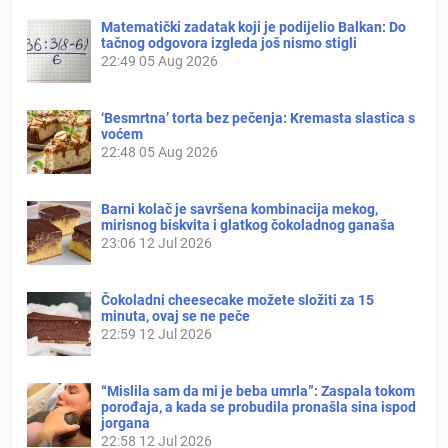
Matematički zadatak koji je podijelio Balkan: Do
tačnog odgovora izgleda još nismo stigli
22:49
05 Aug 2026
‘Besmrtna’ torta bez pečenja: Kremasta slastica s
voćem
22:48
05 Aug 2026
Barni kolač je savršena kombinacija mekog,
mirisnog biskvita i glatkog čokoladnog ganaša
23:06
12 Jul 2026
Čokoladni cheesecake možete složiti za 15
minuta, ovaj se ne peče
22:59
12 Jul 2026
“Mislila sam da mi je beba umrla”: Zaspala tokom
porođaja, a kada se probudila pronašla sina ispod
jorgana
22:58
12 Jul 2026