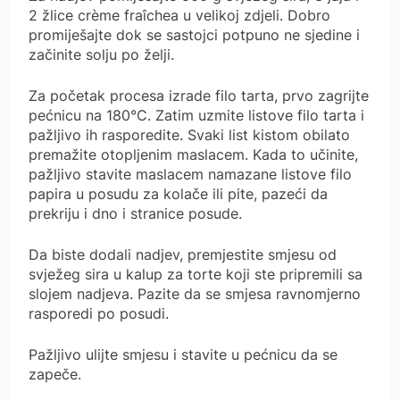
2 žlice crème fraîchea u velikoj zdjeli. Dobro
promiješajte dok se sastojci potpuno ne sjedine i
začinite solju po želji.
Za početak procesa izrade filo tarta, prvo zagrijte
pećnicu na 180°C. Zatim uzmite listove filo tarta i
pažljivo ih rasporedite. Svaki list kistom obilato
premažite otopljenim maslacem. Kada to učinite,
pažljivo stavite maslacem namazane listove filo
papira u posudu za kolače ili pite, pazeći da
prekriju i dno i stranice posude.
Da biste dodali nadjev, premjestite smjesu od
svježeg sira u kalup za torte koji ste pripremili sa
slojem nadjeva. Pazite da se smjesa ravnomjerno
rasporedi po posudi.
Pažljivo ulijte smjesu i stavite u pećnicu da se
zapeče.