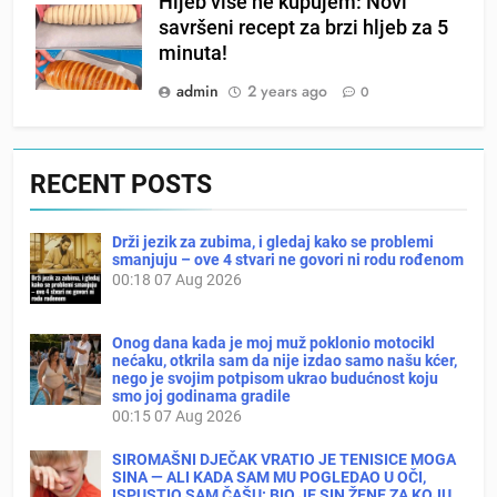
Hljeb više ne kupujem: Novi
savršeni recept za brzi hljeb za 5
minuta!
admin
2 years ago
0
RECENT POSTS
Drži jezik za zubima, i gledaj kako se problemi
smanjuju – ove 4 stvari ne govori ni rodu rođenom
00:18
07 Aug 2026
Onog dana kada je moj muž poklonio motocikl
nećaku, otkrila sam da nije izdao samo našu kćer,
nego je svojim potpisom ukrao budućnost koju
smo joj godinama gradile
00:15
07 Aug 2026
SIROMAŠNI DJEČAK VRATIO JE TENISICE MOGA
SINA — ALI KADA SAM MU POGLEDAO U OČI,
ISPUSTIO SAM ČAŠU: BIO JE SIN ŽENE ZA KOJU