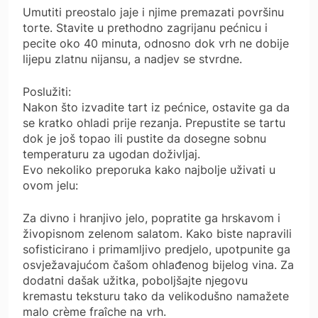
Umutiti preostalo jaje i njime premazati površinu
torte. Stavite u prethodno zagrijanu pećnicu i
pecite oko 40 minuta, odnosno dok vrh ne dobije
lijepu zlatnu nijansu, a nadjev se stvrdne.
Poslužiti:
Nakon što izvadite tart iz pećnice, ostavite ga da
se kratko ohladi prije rezanja. Prepustite se tartu
dok je još topao ili pustite da dosegne sobnu
temperaturu za ugodan doživljaj.
Evo nekoliko preporuka kako najbolje uživati ​​u
ovom jelu:
Za divno i hranjivo jelo, popratite ga hrskavom i
živopisnom zelenom salatom. Kako biste napravili
sofisticirano i primamljivo predjelo, upotpunite ga
osvježavajućom čašom ohlađenog bijelog vina. Za
dodatni dašak užitka, poboljšajte njegovu
kremastu teksturu tako da velikodušno namažete
malo crème fraîche na vrh.