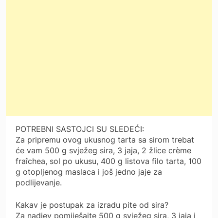
POTREBNI SASTOJCI SU SLEDEĆI:
Za pripremu ovog ukusnog tarta sa sirom trebat
će vam 500 g svježeg sira, 3 jaja, 2 žlice crème
fraîchea, sol po ukusu, 400 g listova filo tarta, 100
g otopljenog maslaca i još jedno jaje za
podlijevanje.
Kakav je postupak za izradu pite od sira?
Za nadjev pomiješajte 500 g svježeg sira, 3 jaja i