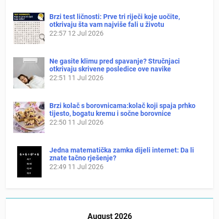
Brzi test ličnosti: Prve tri riječi koje uočite,
otkrivaju šta vam najviše fali u životu
22:57
12 Jul 2026
Ne gasite klimu pred spavanje? Stručnjaci
otkrivaju skrivene posledice ove navike
22:51
11 Jul 2026
Brzi kolač s borovnicama:kolač koji spaja prhko
tijesto, bogatu kremu i sočne borovnice
22:50
11 Jul 2026
Jedna matematička zamka dijeli internet: Da li
znate tačno rješenje?
22:49
11 Jul 2026
August 2026