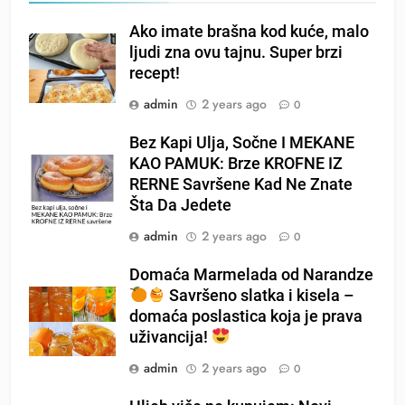
Ako imate brašna kod kuće, malo
ljudi zna ovu tajnu. Super brzi
recept!
admin
2 years ago
0
Bez Kapi Ulja, Sočne I MEKANE
KAO PAMUK: Brze KROFNE IZ
RERNE Savršene Kad Ne Znate
Šta Da Jedete
admin
2 years ago
0
Domaća Marmelada od Narandze
Savršeno slatka i kisela –
domaća poslastica koja je prava
uživancija!
admin
2 years ago
0